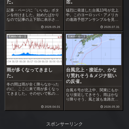
た。
念。
記事・ページに「いいね」ボタ
猛烈に発達した台風13号が北上
ンを付けました。始めたばかり
中。このヨーロッパ・アメリカ
なので記事の上下部に表示させ
の進路予想アンサンブルを見る
ています。しばらくしたら下部
と沖縄を通過、中国大陸か東シ
2026.05.26
2026.07.31
だけにするつもりです。記事が
ナ海へ向かうのが多い。まだ進
良いと思ったらクリックしてく
路のバラツキが大きいですが、
黒鯛師の独り言
黒鯛師の独り言
ださい。取り消すにはもう一度
地震があった熊本に近付くのだ
クリックです。ログイン（ユー
けは避けて欲しいですね。下で
ザ登録）する必要...
進路予想アンサ...
雨が多くなってきまし
台風北上・接近か、かな
た。
り荒れそう＆メジナ狙い
の反省。
冬の間は雨が全く降らなかった
のに、ここに来て雨が多くなっ
台風６号が北上中、関東にもか
てきました。そのせいで私の体
なり接近してきそう。雨はかな
調も良くなったり悪くなったり
り降りそう、風と波も進路次第
を短期間で繰り返してます。釣
では酷くなるかも。この台風で
行できると思ったら雨、久しぶ
2026.04.01
2026.05.30
梅雨入りするのか？、被害が出
りの南西暴風も吹きましたね。
ない程度に荒れて欲しいです
週末も南の強風が吹きそうで
ね。台風通過後は黒鯛が良くな
す。昨日は南西暴風...
ってくるのかな、海面に棚引く
スポンサーリンク
海藻は完全に切れて...