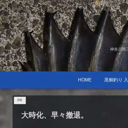
神奈川県
HOME
黒鯛釣り 
PR
大時化、早々撤退。