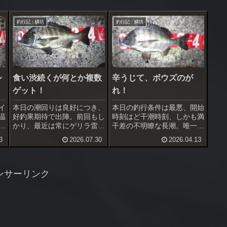
釣行記：鱗坊
釣行記：鱗坊
レ
食い渋続くが何とか複数
辛うじて、ボウズのが
ゲット！
れ！
イ
本日の潮回りは良好につき、
本日の釣行条件は最悪、開始
温
好釣果期待で出陣。前回もし
時刻はど干潮時刻、しかも満
う
かり、最近は常にゲリラ雷雨
干差の不明瞭な長潮。唯一の
コ
の心配をしながらの不安な日
好条件は温暖、風無し、雨の
3
2026.07.30
2026.04.13
の
程が多かった。今日の天気は
心配無しというだけ。特に温
い
その不安要素無し、風も北寄
かくなってきて腰を据えて時
れ
りの爽やかな風で条件は最
合を待てるのが良い。
高。後は釣れてくれれば良い
ンサーリンク
だけ。