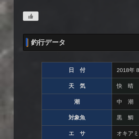
釣行データ
日 付
2018年
天 気
快 晴
潮
中 潮
対象魚
黒 鯛
エ サ
オキアミ