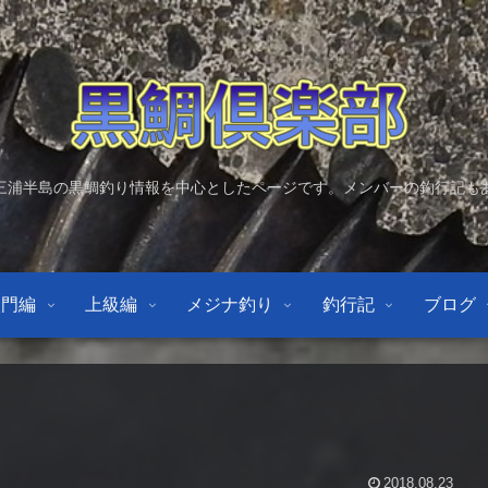
三浦半島の黒鯛釣り情報を中心としたページです。メンバーの釣行記も
入門編
上級編
メジナ釣り
釣行記
ブログ
2018.08.23