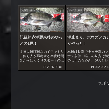
釣行記：鱗坊
釣行記：鱗坊
記録的赤潮襲来後のやっ
潮止まり、ボウズノガ
との1尾！
がやっと！
本日は日曜日なのでファミリ
本日は長潮で夕方干潮のマ
ー釣り人が帰宅する半夜時間
ナス条件、唯一の味方は気
帯からゆっくりスタートの計
の若干の春めき、好天とい
画。最近は日没時刻も19時
事のみ。当初より、ロース
2026.06.01
2026.02.1
近くになってきたので到着時
アの戦いになることは覚悟
には黒鯛専念の釣り人が2
上。案の定、エサ取りすら
名。仕掛け投入前にコマセを
ないオキアミの頭すら取ら
5柄杓投入したらいきなり大
ないで残ってくる。
スポ
型黒鯛がハネを見せた。