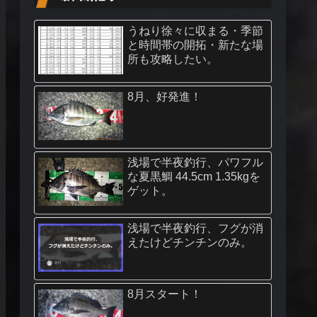
うねり徐々に収まる・季節
と時間帯の開拓・新たな場
所も攻略したい。
8月、好発進！
浅場で半夜釣行、パワフル
な夏黒鯛 44.5cm 1.35kgを
ゲット。
浅場で半夜釣行、フグが消
えたけどチンチンのみ。
8月スタート！