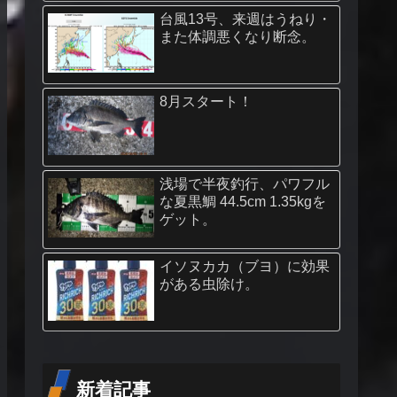
台風13号、来週はうねり・
また体調悪くなり断念。
8月スタート！
浅場で半夜釣行、パワフル
な夏黒鯛 44.5cm 1.35kgを
ゲット。
イソヌカカ（ブヨ）に効果
がある虫除け。
新着記事