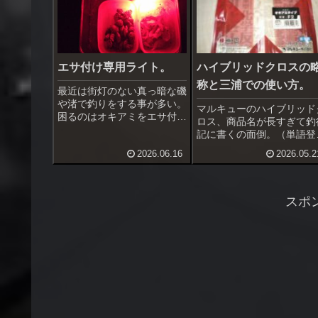
エサ付け専用ライト。
ハイブリッドクロスの
称と三浦での使い方。
最近は街灯のない真っ暗な磯
や渚で釣りをする事が多い。
マルキューのハイブリッド
困るのはオキアミをエサ付け
ロス、商品名が長すぎて釣
する時、頭と尾を触っただけ
記に書くの面倒。（単語登
では分からない。弱光量のク
はしたけどね。）何か良い
2026.06.16
2026.05.2
リップライトやキャップライ
称はないだろうか、と考え
トを使っているが、スイッチ
いた。「ハイクロ」「ブリ
ONOFFが面倒だし、不意に
ロ」これではダメだ。ハイ
海面を照らしかねない。エサ
リッドクロスを英語で書く
スポ
ボッ...
「Hybrid Cross」。じ...