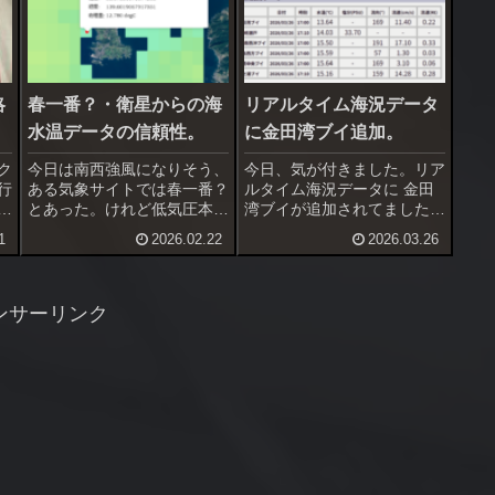
略
春一番？・衛星からの海
リアルタイム海況データ
水温データの信頼性。
に金田湾ブイ追加。
ク
今日は南西強風になりそう、
今日、気が付きました。リア
行
ある気象サイトでは春一番？
ルタイム海況データに 金田
録
とあった。けれど低気圧本体
湾ブイが追加されてました。
略
は大陸、日本海に低気圧が入
金田湾ブイの日付をクリック
1
2026.02.22
2026.03.26
て
れば春一番は確実。東京都心
すると海水温データ・各種グ
ク
は風吹かず、春一番にはなら
ラフが表示されます。嬉しい
ブ
ないんじゃないかと思う。で
事に波高・周期・波向データ
と
も三浦は南西強風確実、場合
が追加されてます。波やうね
ンサーリンク
によっては20m/s超えの暴
りでどのように推移していく
風。...
のか、...