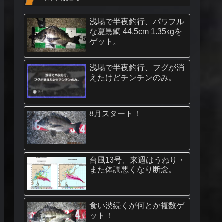
浅場で半夜釣行、パワフル
な夏黒鯛 44.5cm 1.35kgを
ゲット。
浅場で半夜釣行、フグが消
えたけどチンチンのみ。
8月スタート！
台風13号、来週はうねり・
また体調悪くなり断念。
食い渋続くが何とか複数ゲ
ット！