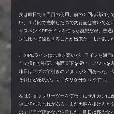
実は昨日で３回目の使用、前の２回は渚釣り
い、１時間で撤収したので釣行記は書いてな
サスペンドPEラインを使った感想だが、普通
ンに比べて遠投することが出来た。また張り
このPEラインは比重が高いが、ラインを海面
竿で操作が必要。海面直下を漂い、アワセを
昨日はフグの竿引きのアタリが３回あった。
それほど感度がよくアタリが分かりやすい。
私はショックリーダーを使わずにサルカンに
単に切れる恐れがある。また黒鯛を掛けると
のでドラグ緩めなど注意した。昨日は残念な