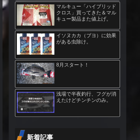
マルキュー「ハイブリッド
クロス」買ってきた＆マル
キュー製品また値上げ。
イソヌカカ（ブヨ）に効果
がある虫除け。
8月スタート！
浅場で半夜釣行、フグが消
えたけどチンチンのみ。
新着記事