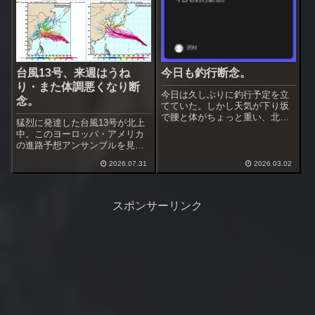
向には注意です。...
クリックです。ログイン（ユー
ザ登録）する必要...
台風13号、来週はうね
今日も釣行断念。
り・また体調悪くなり断
今日は久しぶりに釣行予定を立
念。
てていた。しかし天気が下り坂
で腰と体がちょっと重い、北風
猛烈に発達した台風13号が北上
もやや強い。足場が良くて歩か
中。このヨーロッパ・アメリカ
ない浅場の護岸へ変更を考えた
の進路予想アンサンブルを見る
が、潮周り・海水温などを考え
と沖縄を通過、中国大陸か東シ
て釣行断念とした。今週はもう
2026.07.31
2026.03.02
ナ海へ向かうのが多い。まだ進
一回予定を入れてある。それま
路のバラツキが大きいですが、
でに海水温上昇を...
地震があった熊本に近付くのだ
けは避けて欲しいですね。下で
スポンサーリンク
進路予想アンサ...