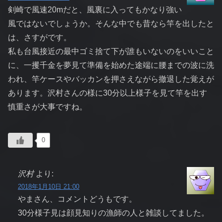
剣崎で風速20mだと、風裏に入ってもかなり強い
風ではないでしょうか。そんな中でも昔なら竿を出したと
は、さすがです。
私も台風接近の最中ゴミ捨て下が誰もいないのをいいこと
に、一攫千金を夢見て準備を始めた途端に腰までの波に洗
われ、竿ケースやバッカンを押さえながら撤退した覚えが
あります。沢村さんの様に30分以上様子を見て竿を出す
慎重さが大事ですね。
0
沢村
より:
2018年1月10日 21:00
やまさん、コメントどうもです。
30分様子見は顔見知りの漁師の人と雑談してました。