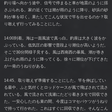
釣り場へ向かう途中、信号で停まると車が地震のように揺
さぶられる。家の近くでは潮が雨のように降り、砂浜の砂
利が車を叩く。果たしてこんな状況で竿を出せるのか？取
り敢えず行ってみることにした。
14:00到着。海は一面風波で真っ白。釣座は大きく波をか
ぶっている。低気圧の影響で普段より潮位が高いようだ。
そこで30分間様子見する。風は西南西の暴風、潮が巻き
上げられ雨のように降ってくる。徐々に潮位が下げてきた
が一発のうねりがある。
14:45、取り敢えず準備することにした。竿を伸ばしてい
る最中、ふと気付くとロッドケースが風で飛ばされて流さ
れている。風で流されて浅瀬にたどり着きタモで回収でき
た。一安心したのも束の間、今度はコマセバケツがうねり
で持って行かれた。これはすぐに回収できた。そんなこん