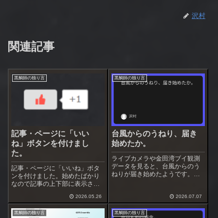
沢村
関連記事
黒鯛師の独り言
黒鯛師の独り言
記事・ページに「いい
台風からのうねり、届き
ね」ボタンを付けまし
始めたか。
た。
ライブカメラや金田湾ブイ観測
データを見ると、台風からのう
記事・ページに「いいね」ボタ
ねりが届き始めたようです。ま
ンを付けました。始めたばかり
だ波高は小さいですが周期が長
なので記事の上下部に表示させ
くなってきました。これから増
ています。しばらくしたら下部
大してくるものと思われます。
2026.05.26
2026.07.07
だけにするつもりです。記事が
台風接近は無いので多少のうね
良いと思ったらクリックしてく
りで済みそうですが、今後の動
黒鯛師の独り言
黒鯛師の独り言
ださい。取り消すにはもう一度