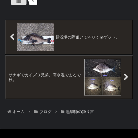
0
超浅場の際狙いで４８ｃｍゲット。
サナギでカイズ３兄弟、高水温でまるで
秋。
ホーム
ブログ
黒鯛師の独り言