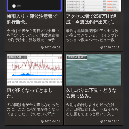
梅雨入り・津波注意報で
アクセス増で250万Hit達
釣行断念。
成・今週は釣行出来ず。
今日は午後から海苔メジナ狙い
最近は黒鯛倶楽部のアクセス数
を予定していたが、津波注意報
が増えてきている。（インプレ
で釣行断念。津波最大１m予想
ッション数＝ページビュー数）
じゃ仕方ないです。梅雨入りし
１日150-200Hitだったものが500
2026.06.08
2026.05.11
て雨が多くなり、なかなか釣行
超え、先月は1000超え、１月に
予定が組めません。しばらく天
は5000超えもありちょっとバズ
黒鯛師の独り言
黒鯛師の独り言
気がぐずつきそう、今週の釣行
った。気が付くとカウンターの
は出来ないかも知れません。増
累計アクセス数が250...
粘多糖類を添加し...
雨が多くなってきまし
久しぶりに下見・どうな
た。
る乗っ込み。
冬の間は雨が全く降らなかった
今朝は釣行しようか迷ったけ
のに、ここに来て雨が多くなっ
ど、日曜日だし風・うねりもあ
てきました。そのせいで私の体
るし腰もちょっと痛い。久しぶ
調も良くなったり悪くなったり
りに下見をする事にした。行っ
2026.04.01
2026.02.15
を短期間で繰り返してます。釣
た場所は２ヶ所。最初の場所は
行できると思ったら雨、久しぶ
地磯、釣り人は居ない。西風や