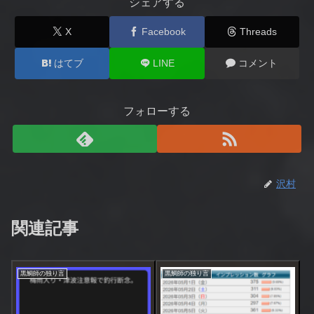
シェアする
X
Facebook
Threads
はてブ
LINE
コメント
フォローする
沢村
関連記事
黒鯛師の独り言
黒鯛師の独り言