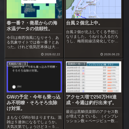
春一番？・衛星からの海
台風２個北上中。
水温データの信頼性。
台風２個が北上してくる予想に
なりました。うねりも入るだろ
今日は南西強風になりそう、あ
うし、梅雨前線活発化してかな
る気象サイトでは春一番？とあ
り雨が降りそう。台風通過する
った。けれど低気圧本体は大
まで釣行は厳しいかも。雨の止
陸、日本海に低気圧が入れば春
み間があれば深夜釣行をやって
2026.02.22
2026.06.23
一番は確実。東京都心は風吹か
みようかな。この前は準浅場を
ず、春一番にはならないんじゃ
攻めましたが、何故かフグが出
黒鯛師の独り言
黒鯛師の独り言
ないかと思う。でも三浦は南西
なかった。その前...
強風確実、場合によっては
20m/s超えの暴風。...
GWの予定・今年も乗っ込
アクセス増で250万Hit達
み不明瞭・そろそろ虫除
成・今週は釣行出来ず。
け対策。
最近は黒鯛倶楽部のアクセス数
が増えてきている。（インプレ
まもなくGWが始まりますね。混
ッション数＝ページビュー数）
雑は５連休になるでしょうか。
１日150-200Hitだったものが500
天気次第でしょうけど３～５日