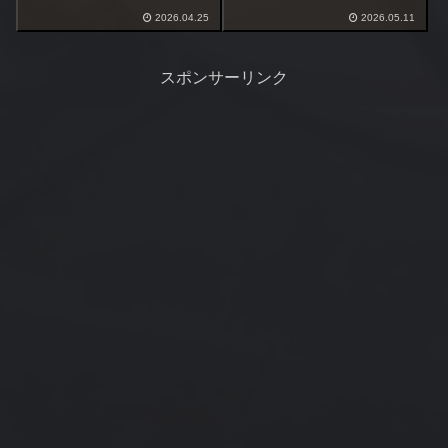
超え、先月は1000超え、１月に
は道路も激しく混みそうです。
は5000超えもありちょっとバズ
2026.04.25
2026.05.11
私はGWは予定を入れてません。
った。気が付くとカウンターの
物価高ですので出掛ける予定も
累計アクセス数が250...
ありません。4/29～5/3までは朝
晩満潮で潮回りが良い、後半は
スポンサーリンク
半夜...