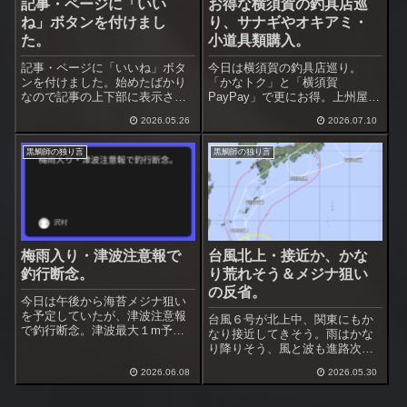
記事・ページに「いい
お得な横須賀の釣具店巡
ね」ボタンを付けまし
り、サナギやオキアミ・
た。
小道具類購入。
記事・ページに「いいね」ボタ
今日は横須賀の釣具店巡り。
ンを付けました。始めたばかり
「かなトク」と「横須賀
なので記事の上下部に表示させ
PayPay」で更にお得。上州屋横
ています。しばらくしたら下部
須賀２店は20％＋10％、ポイン
2026.05.26
2026.07.10
だけにするつもりです。記事が
ト横須賀佐原店は10％＋10％の
良いと思ったらクリックしてく
ポイント還元。上州屋の方が還
黒鯛師の独り言
黒鯛師の独り言
ださい。取り消すにはもう一度
元率高いので上州屋にあるもの
クリックです。ログイン（ユー
はこちらで、ポイントにしかな
ザ登録）する必要...
い小物類は...
梅雨入り・津波注意報で
台風北上・接近か、かな
釣行断念。
り荒れそう＆メジナ狙い
の反省。
今日は午後から海苔メジナ狙い
を予定していたが、津波注意報
台風６号が北上中、関東にもか
で釣行断念。津波最大１m予想
なり接近してきそう。雨はかな
じゃ仕方ないです。梅雨入りし
り降りそう、風と波も進路次第
て雨が多くなり、なかなか釣行
では酷くなるかも。この台風で
予定が組めません。しばらく天
2026.06.08
2026.05.30
梅雨入りするのか？、被害が出
気がぐずつきそう、今週の釣行
ない程度に荒れて欲しいです
は出来ないかも知れません。増
ね。台風通過後は黒鯛が良くな