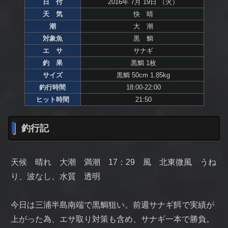
日 付
2016年 7月 19日 （火）
天 気
快 晴
潮
大 潮
対象魚
黒 鯛
エ サ
サナギ
釣 果
黒鯛 1枚
サイズ
黒鯛 50cm 1.85kg
釣行時間
18:00-22:00
ヒット時間
21:50
釣行記
天候 晴れ 大潮 満潮 17：29 風 北東微風 うね
り、波なし、水質 透明
今日は三浦半島南端で黒鯛狙い。前週サナギ餌で実績が
上がった為、エサ取り対策も含め、サナギ一本で勝負。