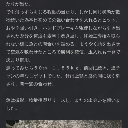
たりが出た。
でも薄っすらもじる程度の当たり、しかし同じ状態が数
秒続いた為本日初めての強い合わせを入れるとヒット。
おや？強い引き、ハンドブレーキを駆使しながら引き出
された糸分を何度も素早く巻き返し、終始主導権を取ら
れない様に魚との間合いを詰める。ようやく頭を出させ
て空気を吸わせたところで勝利を確信。玉入れも一発で
決まり御用。
測ってみたら５０㎝ １．８５ｋｇ、前回に続き、連チ
ャンの年なしゲットでした。針は上顎と唇の間に浅く刺
さり、間一髪の合わせ。
魚は撮影、検量後即リリースし、またの出会いを願いま
した。