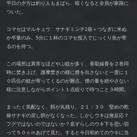
平日の夕方は釣り人もまばら、暗くなると全員が家路に
ついた。
コマセはマルキュウ サナギミンチ1袋＋つなぎに米ぬ
か半量のみ。5分に１杯のコマセ投入でじっくり魚が寄
るのを待つ。
この場所は異常なほどやぶ蚊が多く、香取線香を２巻同
時に焚き上げ、護摩焚きの様に煙を出さないと一度に１
０匹位の蚊が寄ってくるのが難点。煙の量を絶やさない
様に注意しながらポイント１点絞りで待つこと３時間。
まったく気配なく、餌が丸残り。２１：３０ 堅めの乾
燥サナギの戻し餌がなくなった、しかしウキは無反応？
フグではないのではないか？底ずらしのウキ下を思い切
って５０ｃｍあげて見た。すると今日初めてのウキに当