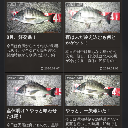
釣行記：鱗坊
釣行記：鱗坊
8月、好発進！
夜は未だ冷え込むも何と
かゲット！
今日は台風からのうねりの影響
もあり、安全な釣り場を選択。
本日の日中は風もなく穏やかな
開始時刻から水深はあり、釣れ
天候。但し、日没後は北東の風
そうな雰囲気。コマセはいつも
が冷たく又、真冬に逆戻りの寒
通り一点集中。食いが立たない
さ、早めの撤収となりそう。
ときはハリスにガン玉を打たず
2026.08.07
2026.03.09
にふわっと海中をサナギで漂わ
している。
釣行記：鱗坊
釣行記：鱗坊
産休明け？やっと喰わせ
やっと、一矢報いた！
た1尾！
今日は満潮時刻が19時過ぎだが
夏至も近いこの時期、19時でも
今日は天候は良いものの、黒鯛