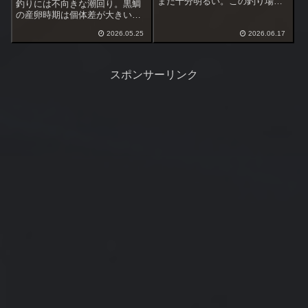
まだ十分明るい。この釣り場近
釣りには不向きな潮回り。黒鯛
くの駐車場は1時間当たり400
の産卵時期は個体差が大きいと
円、7、8月は600円、ただし20
思っているので3月下旬～4月上
時以降なら翌朝8時まで上限600
2026.05.25
2026.06.17
旬の早めに産卵した個体なら産
円
休明けで活性が戻ってくると思
うので地道な攻め方をすればワ
ンチャンあるかも・・・
スポンサーリンク