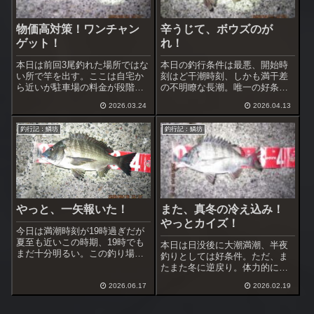
物価高対策！ワンチャン
辛うじて、ボウズのが
ゲット！
れ！
本日は前回3尾釣れた場所ではな
本日の釣行条件は最悪、開始時
い所で竿を出す。ここは自宅か
刻はど干潮時刻、しかも満干差
ら近いが駐車場の料金が段階ス
の不明瞭な長潮。唯一の好条件
ライド方式なので3～4時間やる
は温暖、風無し、雨の心配無し
2026.03.24
2026.04.13
と曜日によっては高額出費にな
というだけ。特に温かくなって
ってしまう。
きて腰を据えて時合を待てるの
釣行記：鱗坊
釣行記：鱗坊
が良い。
やっと、一矢報いた！
また、真冬の冷え込み！
やっとカイズ！
今日は満潮時刻が19時過ぎだが
夏至も近いこの時期、19時でも
本日は日没後に大潮満潮、半夜
まだ十分明るい。この釣り場近
釣りとしては好条件。ただ、ま
くの駐車場は1時間当たり400
たまた冬に逆戻り。体力的にも2
円、7、8月は600円、ただし20
時間が限度。コマセも5リットル
時以降なら翌朝8時まで上限600
2026.06.17
2026.02.19
バケツの半分以下しか持参して
円
いない。