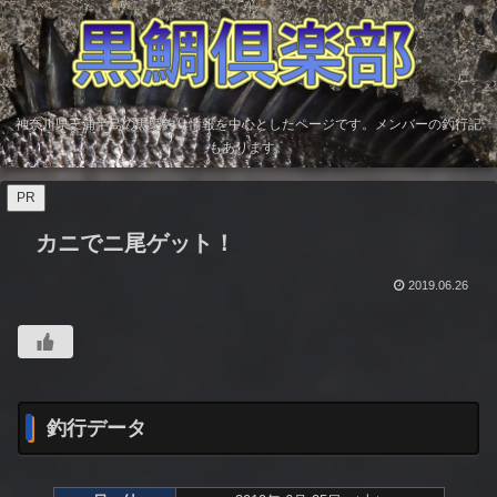
神奈川県三浦半島の黒鯛釣り情報を中心としたページです。メンバーの釣行記
もあります。
PR
カニでニ尾ゲット！
2019.06.26
釣行データ