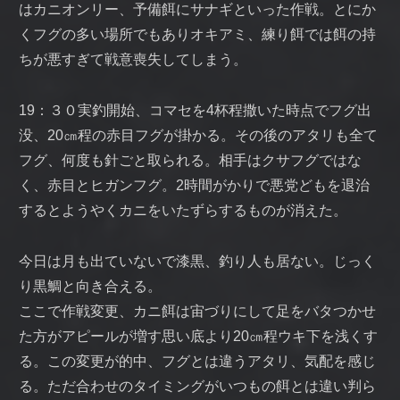
はカニオンリー、予備餌にサナギといった作戦。とにか
くフグの多い場所でもありオキアミ、練り餌では餌の持
ちが悪すぎて戦意喪失してしまう。
19：３０実釣開始、コマセを4杯程撒いた時点でフグ出
没、20㎝程の赤目フグが掛かる。その後のアタリも全て
フグ、何度も針ごと取られる。相手はクサフグではな
く、赤目とヒガンフグ。2時間がかりで悪党どもを退治
するとようやくカニをいたずらするものが消えた。
今日は月も出ていないで漆黒、釣り人も居ない。じっく
り黒鯛と向き合える。
ここで作戦変更、カニ餌は宙づりにして足をバタつかせ
た方がアピールが増す思い底より20㎝程ウキ下を浅くす
る。この変更が的中、フグとは違うアタリ、気配を感じ
る。ただ合わせのタイミングがいつもの餌とは違い判ら