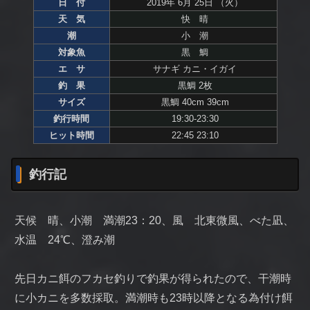
日 付
2019年 6月 25日 （火）
天 気
快 晴
潮
小 潮
対象魚
黒 鯛
エ サ
サナギ カニ・イガイ
釣 果
黒鯛 2枚
サイズ
黒鯛 40cm 39cm
釣行時間
19:30-23:30
ヒット時間
22:45 23:10
釣行記
天候 晴、小潮 満潮23：20、風 北東微風、べた凪、
水温 24℃、澄み潮
先日カニ餌のフカセ釣りで釣果が得られたので、干潮時
に小カニを多数採取。満潮時も23時以降となる為付け餌