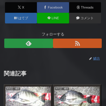
X
Facebook
Threads
はてブ
LINE
コメント
フォローする
鱗坊
関連記事
釣行記：鱗坊
釣行記：鱗坊