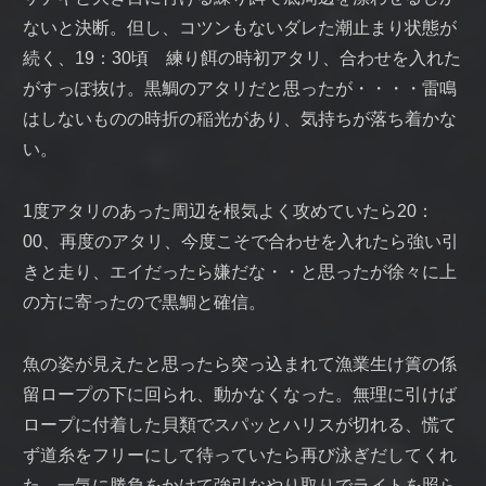
ないと決断。但し、コツンもないダレた潮止まり状態が
続く、19：30頃 練り餌の時初アタリ、合わせを入れた
がすっぽ抜け。黒鯛のアタリだと思ったが・・・・雷鳴
はしないものの時折の稲光があり、気持ちが落ち着かな
い。
1度アタリのあった周辺を根気よく攻めていたら20：
00、再度のアタリ、今度こそで合わせを入れたら強い引
きと走り、エイだったら嫌だな・・と思ったが徐々に上
の方に寄ったので黒鯛と確信。
魚の姿が見えたと思ったら突っ込まれて漁業生け簀の係
留ロープの下に回られ、動かなくなった。無理に引けば
ロープに付着した貝類でスパッとハリスが切れる、慌て
ず道糸をフリーにして待っていたら再び泳ぎだしてくれ
た。一気に勝負をかけて強引なやり取りでライトを照ら