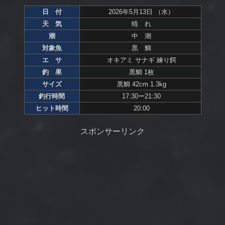
日 付
2026年5月13日 （水）
天 気
晴 れ
潮
中 潮
対象魚
黒 鯛
エ サ
オキアミ サナギ 練り餌
釣 果
黒鯛 1枚
サイズ
黒鯛 42cm 1.3kg
釣行時間
17:30ー21:30
ヒット時間
20:00
スポンサーリンク