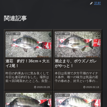
沢村
関連記事
釣行記：鱗坊
釣行記：鱗坊
連荘 釣行！36cm＋大エ
潮止まり、ボウズノガレ
イ2尾！
がやっと！
昨日の釣果ありに気を良くして
本日は長潮で夕方干潮のマイナ
今日も連荘釣行をした。場所は
ス条件、唯一の味方は気温の若
前々回3尾取れたところ。良型狙
干の春めき、好天という事の
いであったが、サイズは相手次
み。当初より、ロースコアの戦
2026.03.26
2026.02.13
第、選べるはずもない。
いになることは覚悟の上。案の
定、エサ取りすらいないオキア
釣行記：鱗坊
釣行記：鱗坊
ミの頭すら取られないで残って
くる。