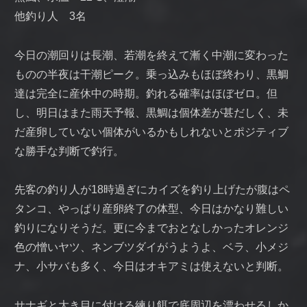
他釣り人 3名
今日の潮回りは長潮、若潮を終えて漸く中潮に変わった
ものの半夜は干潮ピーク。乗っ込みもほぼ終わり、黒鯛
達は完全に産休中の時期。釣れる確率はほぼゼロ。但
し、明日はまた雨天予報、黒鯛は個体差が甚だしく、未
だ産卵していない個体がいるかもしれないとポジティブ
な勝手な判断で釣行。
先客の釣り人が18時過ぎにカイズを釣り上げたが腹はペ
タンコ、やっぱり産卵終了の体型、今日はかなり難しい
釣りになりそうだ。更に今までおとなしかったオレンジ
色の憎いヤツ、ネンブツダイがうようよ、ベラ、小メジ
ナ、小サバも多く、今日はオキアミは使えないと判断。
サナギと大き目に付ける練り餌で底周辺を漂わせるしか