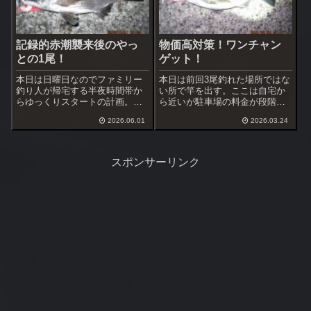
記録的赤潮襲来後のやっ
物価高対策！ワンチャン
との1尾！
ゲット！
本日は日曜日なのでファミリー
本日は前回3尾釣れた場所ではな
釣り人が帰宅する半夜時間帯か
い所で竿を出す。ここは自宅か
らゆっくりスタートの計画。最
ら近いが駐車場の料金が段階ス
近は日没時刻も19時近くになっ
ライド方式なので3～4時間やる
2026.06.01
2026.03.24
てきたので到着時には黒鯛専念
と曜日によっては高額出費にな
の釣り人が2名。仕掛け投入前に
ってしまう。
コマセを5柄杓投入したらいきな
り大型黒鯛がハネを見せた。
スポンサーリンク