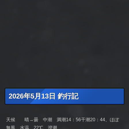
2026年5月13日 釣行記
天候 晴→曇 中潮 満潮14：56干潮20：44、ほぼ
無風、水温 22℃、澄潮