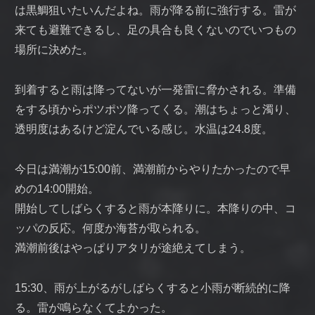
は黒鯛狙いたいんだよね。雨が降る前に強行する。雷が
来ても避難できるし、足の具合も良くないのでいつもの
場所に決めた。
到着すると雨は降ってないが一発雷に脅かされる。準備
をする頃からポツポツ降ってくる。潮はちょっと濁り、
透明度はあるけど淀んでいる感じ。水温は24.8度。
今日は満潮が15:00前、満潮前からやりたかったので早
めの14:00開始。
開始してしばらくすると雨が本降りに。本降りの中、コ
ッパの反応。何度か海苔が取られる。
満潮前後はやっぱりアタリが途絶えてしまう。
15:30、雨が上がるがしばらくすると小雨が断続的に降
る。雷が鳴らなくてよかった。