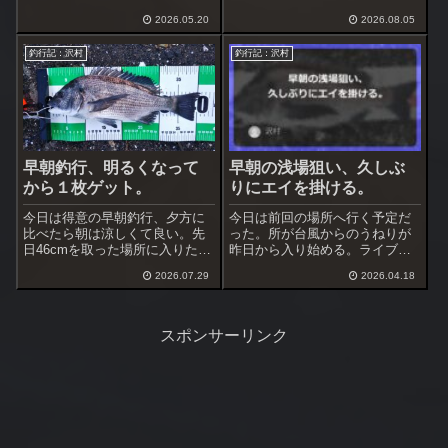
ぐ撤収するつもり。ここは昨年
体力も使わない、半夜で釣行す
秋に黒鯛を上げているが半夜で
2026.05.20
2026.08.05
る事にした。心配なのはうねり
の経験は１回のみ。
で左右へ落ち着かない流れ。う
釣行記：沢村
釣行記：沢村
ねりは前回より弱いので大丈夫
だろうと思った。
早朝釣行、明るくなって
早朝の浅場狙い、久しぶ
から１枚ゲット。
りにエイを掛ける。
今日は得意の早朝釣行、夕方に
今日は前回の場所へ行く予定だ
比べたら朝は涼しくて良い。先
った。所が台風からのうねりが
日46cmを取った場所に入りたい
昨日から入り始める。ライブカ
が、状況次第では渚へ変更も考
メラで見ると何処も這い上がり
2026.07.29
2026.04.18
え、道具類は全て積み込む。到
が強い、これは無理そう場所変
着して様子見、問題なさそう、
更。今日は土曜日なので浅場の
入る事にした。
護岸を選択、ここならうねりは
問題ない。
スポンサーリンク