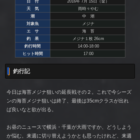
日 付
2016年 7月 15日（金）
天 気
雨時々やむ
潮
中 潮
対象魚
メジナ
エ サ
海 苔
釣 果
メジナ１枚 26cm
釣行時間
14:00-18:00
ヒット時間
17:00
釣行記
今日は海苔メジナ狙いの延長戦その２。これで今シーズ
ンの海苔メジナ狙いは終了、最後は35cmクラスが出れ
ば良いなと欲が出る。
お昼のニュースで横浜・千葉が大雨ですか、どうしよう
か悩む。来週に切り替えようかとも思ったけれど、来週