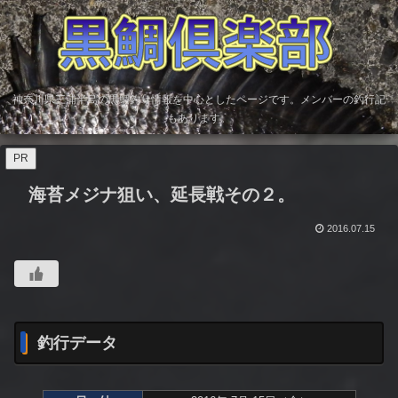
神奈川県三浦半島の黒鯛釣り情報を中心としたページです。メンバーの釣行記
もあります。
PR
海苔メジナ狙い、延長戦その２。
2016.07.15
釣行データ