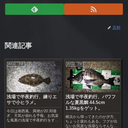
沢村
関連記事
釣行記：沢村
釣行記：沢村
浅場で半夜釣行、練りエ
浅場で半夜釣行、パワフ
サで小ヒラメ。
ルな夏黒鯛 44.5cm
1.35kgをゲット。
今日は南西風、満潮が20:30過
ぎ、天気が崩れる予報。お気楽
横浜から帰ってきたのが夕方、
な風裏の浅場で半夜釣行をする
ちょっと疲れもある。フグが出
事にした。雨が降り始めたらす
ないお気楽な浅場ならそんなに