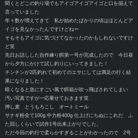
聞くとどこの釣り場でもアイゴアイゴアイゴと口を揃えて
言っていました
年々数が増えてきて 私が始めたばかりの頃はほとんどア
イゴを見なかったんですけどねー
そもそもアイゴに気づけてなかったのかもしれないですけ
ど笑
先日お話しした自作練り餌第一号が完成したので 今日昼
から夕方にかけて試し釣りにいってきました！
チンチンが2匹釣れて初めてのエサにしては満足の行く結
果になりました！
暗くなると急にすごい風で餌箱が吹っ飛ばされてしまい
汚い写真ですが一応乗せておきます笑
押し麦 とうもろこし オートミール
サナギ粉全て100g 中力粉400g 仕上げにちぬにこれだ ふ
た回しくらいで試作1号出来上がりでした。
ただ今回の釣行で柔らかすぎることがわかったので 2号