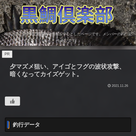
神奈川県三浦半島の黒鯛釣り情報を中心としたページです。メンバーの釣行記
もあります。
PR
夕マズメ狙い、アイゴとフグの波状攻撃、
暗くなってカイズゲット。
2021.11.26
釣行データ