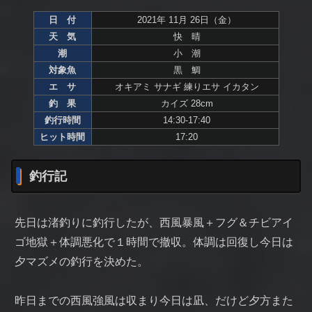
日 付
2021年 11月 26日（金）
天 気
快 晴
潮
小 潮
対象魚
黒 鯛
エ サ
オキアミ サナギ 練りエサ イカタン
釣 果
カイズ 28cm
釣行時間
14:30-17:40
ヒット時間
17:20
釣行記
先日は渚釣りに釣行したが、西風暴風＋フグ＆チビアイ
ゴ地獄＋体調悪化で１時間で撤収。体調は回復し今日は
夕マズメの釣行を決めた。
昨日までの西風強風は収まり今日は凪、だけど夕方また