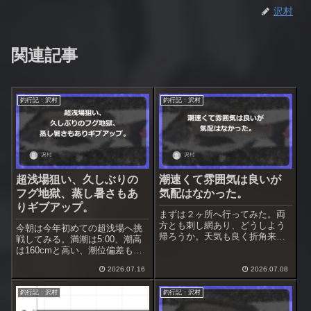
沢村
関連記事
釣行記：沢村
釣行記：沢村
超浅場狙い、久しぶりの
潮速くて雰囲気は良いが
フグ地獄、蒸し暑さもあ
気配はなかった。
りギブアップ。
まずは２ヶ所へ行ってみた。両
方とも刺し網あり、どうしよう
今朝は今年初めての超浅場へ挑
帰ろうか。天気も良く折角来た
戦してみる。満潮は5:00、潮高
のだから竿を出す事にした。場
は160cmと高い、潮位偏差も高
所はいつもの浅場へ、厳しいと
い状態が続いている。これなら
は思うがやってみる。
2026.07.16
2026.07.08
超浅場でも問題ない。前回、黒
鯛を取ったので釣れなくても良
釣行記：沢村
釣行記：沢村
い、フグの状況調査と見え黒鯛
調査を兼ねる。