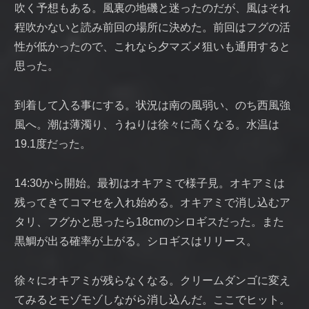
吹く予想もある。風裏の地磯と迷ったのだが、風はそれ
程吹かないと読み前回の場所に決めた。前回はフグの活
性が低かったので、これなら夕マズメ狙いも通用すると
思った。
到着して入る事にする。状況は南の風弱い、のち西風強
風へ。潮は薄濁り、うねりは徐々に高くなる。水温は
19.1度だった。
14:30から開始。最初はオキアミで様子見。オキアミは
残ってきてコマセを入れ始める。オキアミで消し込むア
タリ、フグかと思ったら18cmのシロギスだった。また
黒鯛が出る確率が上がる。シロギスはリリース。
徐々にオキアミが残らなくなる。クリームダンゴに変え
てみるとモゾモゾしながら消し込んだ。ここでヒット。