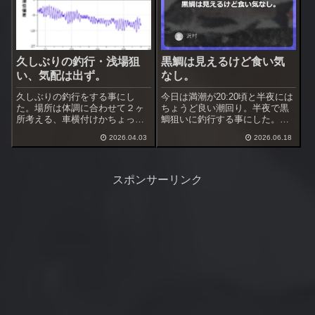
久しぶりの釣行・浅場狙
黒鯛は見えるけど食い気
い、気配は出ず。
なし。
久しぶりの釣行をする事にし
今日は満潮が20:20頃と半夜には
た。場所は体調に合わせて２ヶ
ちょうど良い潮回り。半夜で黒
所考える、車横付けかちょっと
鯛狙いに釣行する事にした。候
歩くか。早朝起きると体調はま
補は主に３ヶ所、周ってみて良
2026.04.03
2026.06.18
あまあ、ちょっと歩く＆段差が
さそうなら入る事にする。
ある浅場へ入る事にした。ここ
は今年初めて入る。
スポンサーリンク