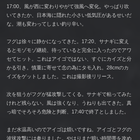
17:00、風が西に変わりやがて強風へ変化。やっぱり吹
いてきたか、日本海に隠れた小さい低気圧があるせいだ
な。潮も変わってしまい釣り辛い。
フグは徐々に静かになってきた。17:20、サナギに変え
るとモゾモゾ継続、待っていると完全に入ったのでアワ
セてヒット。これはアイゴではない、すぐにカイズと分
かる引き。慎重に寄せて念の為にタモ入れ。28cmのカ
イズをゲットしました。これは撮影後リリース。
次を狙うがフグが猛攻撃してくる。サナギで粘ってみた
けれど残らない。風は強くなり、うねりも出てきた。真
っ暗でそろそろ危険と判断、17:40で終了としました。
まだ水温高いのでアイゴは煩いですね。アイゴとフグの
波状攻撃には参りました。やはりまだ暗い時間帯を攻め