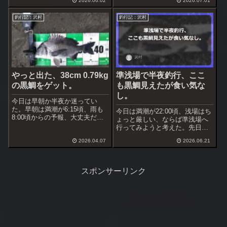
2026.06.02
2026.07.01
る地磯、うねりが高くても出来
めた。まずはこの時期の実績場
る場所を選択。昨年はここでア
へ行く。あ～やっぱり刺し網が
釣行記：沢村
釣行記：沢村
オサで黒鯛が釣れた。
あった。ポイントを囲まれて
る。これは無理だ、移動を決
断。
やっと出た、38cm 0.79kg
準浅場で半夜釣行、ここ
の黒鯛をゲット。
も黒鯛見えたが食い気な
し。
今日は早朝か半夜か迷ってい
た。早朝は満潮が6:15頃、雨も
今日は満潮が22:00頃、浅場はち
8:00頃からの予報、大丈夫だろ
ょっと厳しい、ならば準浅場へ
うと早朝釣行に行く事にした。
行ってみようと考えた。先日は
天気が崩れる前でちょっと腰が
網があり断念、前回見に行った
重いけれど頑張って歩く。
2026.04.07
2026.06.21
時は網は無かった。最悪、網が
あった場合は諦めるか場所変更
を考える
スポンサーリンク