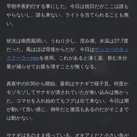
早朝半夜釣行する事にした。今日は祝日だがここは誰も
やらないし、誰も来ない、ライトを当てられることも無
い。
状況は南西風弱い。うねり少し、澄み潮。水温は27.7度
だった。風はほぼ背後からだが、今日は
サンコーのネッ
ククーラーneo
を使用。これがあると凄く楽、飲む水分
量が減らせてお腹を壊すことが無くなる。
真夜中の0:30から開始。最初はサナギで様子見。何度か
モゾモゾしてサナギが潰されていたが食い込みは無かっ
た。コマセを入れ始めてもフグは出て来ない。今日は潮
が動いて良い感じ、例年だと激流もあるのだがそこまで
は動かない。
サナギは丸のまま残っている。オキアミだと小さい魚が