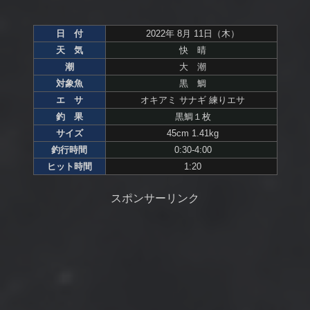
日 付
2022年 8月 11日（木）
天 気
快 晴
潮
大 潮
対象魚
黒 鯛
エ サ
オキアミ サナギ 練りエサ
釣 果
黒鯛１枚
サイズ
45cm 1.41kg
釣行時間
0:30-4:00
ヒット時間
1:20
スポンサーリンク