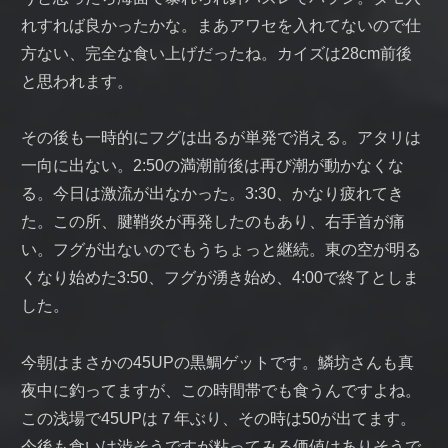
れすれば良かったかな。まあアワセを入れてないので仕
方ない、完全な食い上げだったね。カイズは28cm前後
と思われます。
その後も一時的にフグは出るが単発で消える。アタリは
一向に出ない。2:50の満潮前後は再び潮が動かなくな
る。今日は激流が出なかった。3:30、かなり疲れてき
た。この所、腱鞘炎が再発したのもあり、右手首が痛
い。フグが出ないのでもうちょっと継続。東の空が明る
くなり始めた3:50、フグが湧き始め、4:00で終了としま
した。
今朝はまさかの45UPの黒鯛ゲットです。鱗坊さんも真
夜中に釣ってますが、この時間帯でも食うんですよね。
この浅場で45UPは７年ぶり、その時は50が出てます。
今後も食いは渋そうですが粘ってみる価値はありそうで