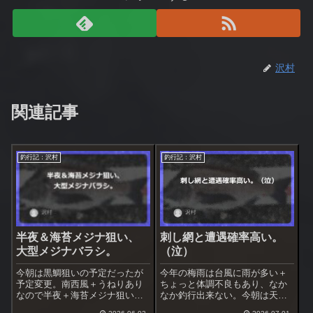
沢村
関連記事
釣行記：沢村
釣行記：沢村
半夜＆海苔メジナ狙い、
刺し網と遭遇確率高い。
大型メジナバラシ。
（泣）
今朝は黒鯛狙いの予定だったが
今年の梅雨は台風に雨が多い＋
予定変更。南西風＋うねりあり
ちょっと体調不良もあり、なか
なので半夜＋海苔メジナ狙いに
なか釣行出来ない。今朝は天気
行く事にした。場所は風裏にな
良く体調もまあまあ、釣行を決