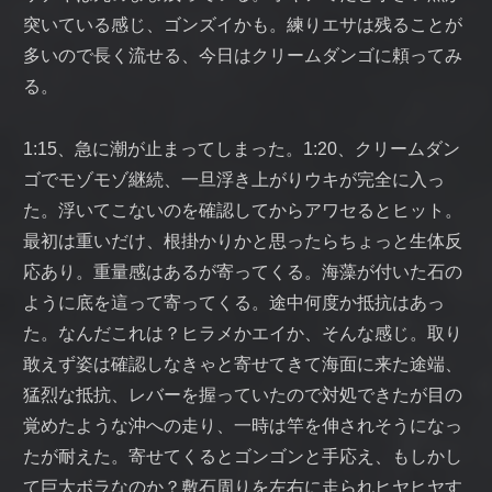
突いている感じ、ゴンズイかも。練りエサは残ることが
多いので長く流せる、今日はクリームダンゴに頼ってみ
る。
1:15、急に潮が止まってしまった。1:20、クリームダン
ゴでモゾモゾ継続、一旦浮き上がりウキが完全に入っ
た。浮いてこないのを確認してからアワセるとヒット。
最初は重いだけ、根掛かりかと思ったらちょっと生体反
応あり。重量感はあるが寄ってくる。海藻が付いた石の
ように底を這って寄ってくる。途中何度か抵抗はあっ
た。なんだこれは？ヒラメかエイか、そんな感じ。取り
敢えず姿は確認しなきゃと寄せてきて海面に来た途端、
猛烈な抵抗、レバーを握っていたので対処できたが目の
覚めたような沖への走り、一時は竿を伸されそうになっ
たが耐えた。寄せてくるとゴンゴンと手応え、もしかし
て巨大ボラなのか？敷石周りを左右に走られヒヤヒヤす