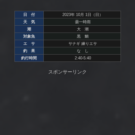
日 付
2023年 10月 1日（日）
天 気
曇一時雨
潮
大 潮
対象魚
黒 鯛
エ サ
サナギ 練りエサ
釣 果
な し
釣行時間
2:40-5:40
スポンサーリンク