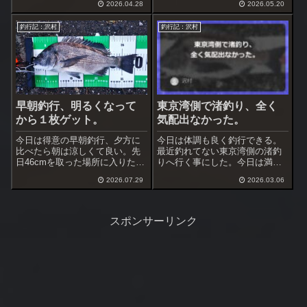
秋に黒鯛を上げているが半夜で
2026.04.28
2026.05.20
クロスが暗い時間帯に使えるか
の経験は１回のみ。
調査を兼ねる。
釣行記：沢村
釣行記：沢村
早朝釣行、明るくなって
東京湾側で渚釣り、全く
から１枚ゲット。
気配出なかった。
今日は得意の早朝釣行、夕方に
今日は体調も良く釣行できる。
比べたら朝は涼しくて良い。先
最近釣れてない東京湾側の渚釣
日46cmを取った場所に入りたい
りへ行く事にした。今日は満潮
が、状況次第では渚へ変更も考
が18:30、日中は潮位が低いので
2026.07.29
2026.03.06
え、道具類は全て積み込む。到
遅めの開始とした。途中、寄り
着して様子見、問題なさそう、
道をしてアオサの状況調査＆採
入る事にした。
取をしておいた。
スポンサーリンク