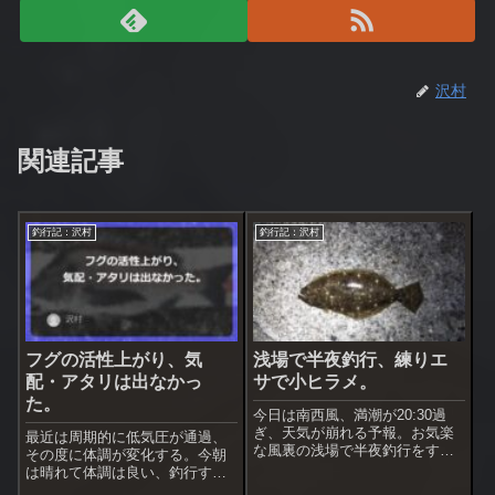
沢村
関連記事
釣行記：沢村
釣行記：沢村
フグの活性上がり、気
浅場で半夜釣行、練りエ
配・アタリは出なかっ
サで小ヒラメ。
た。
今日は南西風、満潮が20:30過
ぎ、天気が崩れる予報。お気楽
最近は周期的に低気圧が通過、
な風裏の浅場で半夜釣行をする
その度に体調が変化する。今朝
事にした。雨が降り始めたらす
は晴れて体調は良い、釣行する
ぐ撤収するつもり。ここは昨年
事にした。今朝はハイブリッド