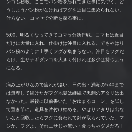
ンゴも秒殺。ここでパン粉を忘れてきた事に気づく。ど
うしようパン粉がなければフグを近目に集められない。
仕方ない、コマセで分断を探る事に。
5:00、明るくなってきてコマセ分断作戦。コマセは近目
だけに大量に入れ、仕掛けは沖目に入れる。でもやはり
パン粉のように上手くフグが集まらない。沖目もフグだ
らけ。生サナギダンゴを大きく付ければ多少は持つよう
になる。
病み上がりなので疲れが凄い。日の出・満潮の5:40まで
は無理して続けたがフグ地獄は継続で黒鯛のアタリは出
なかった。最後に以前書いた「おゆまるコーン」を試し
て置き竿に。道具を片付け始める。やはりアタリは出な
いなと回収したらフグに食われて針が取られていた。マ
ジか、フグよ、それエサじゃ無い・食っちゃダメだろ!!