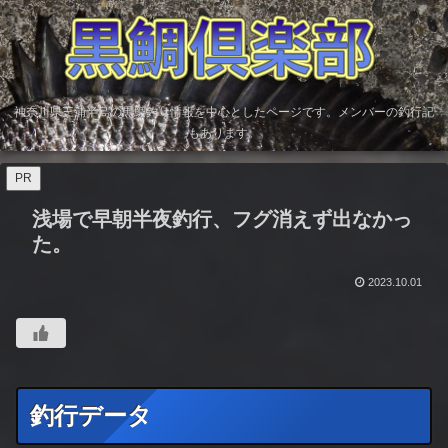
神奈川県三浦半島の黒鯛釣り情報を中心としたページです。メンバーの釣行記
もあります。
PR
浅場で早朝半夜釣行、フグ消えず出なかっ
た。
2023.10.01
釣行データ