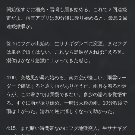
開始後すぐに稲光・雷鳴も届き始める。これで２回連続
雷だよ。雨雲アプリは30分後に降り始めると、最悪２回
連続撤収か。
徐々にフグが出始め、生サナギダンゴに変更。まだフグ
は単発で煩くはない。これなら黒鯛が入れば消える筈。
潮位はかなり急激に上がってきた感じ。
4:00、突然風が暴れ始める。南の空が怪しい。雨雲レー
ダーで確認すると通り雨がありそうだ。雨具を着るか迷
うが、この暑さでは我慢できない。多少の濡れを覚悟す
る。すぐに雨が振り始め、一時は大粒の雨。10分程度で
雨は上がった。濡れて逆に涼しくなって助かった。
4:15、まだ暗い時間帯なのにフグ地獄突入。生サナギダ