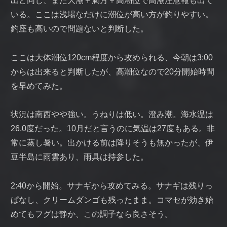
出と同じ、また大潮＋満月＋高潮位で高潮注意報も出て
いる。ここは浅場なだけに潮位が高い方が釣りやすい。
釣座も高いので問題ないと判断した。
ここは大体潮位120cm程度から攻められる、今朝は3:00
からは出来ると判断したが、高潮位なので20分開始時間
を早めてみた。
状況は南西やや強い。うねりは低い。澄み潮。海水温は
26.0度だった。10月だと言うのに気温は27度もある。非
常に蒸し暑い。出かける前は降りそうも無かったが、伊
豆半島に雨雲あり、雨具は持参した。
2:40から開始。サナギから攻めてみる。サナギは残りっ
ぱなし、クリームダンゴも残ったまま。コマセが効き始
めてもフグは静か、この調子なら良さそう。