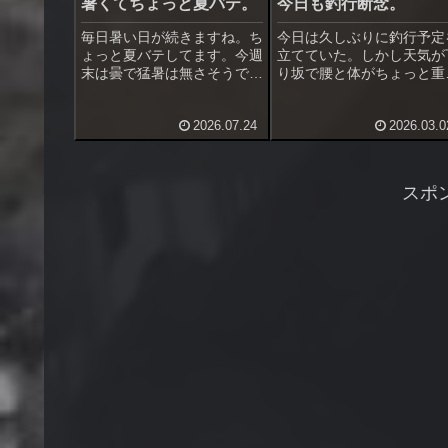
暑くてちょっと夏バテ。
今日も釣行断念。
毎日暑い日が続きますね。ち
今日は久しぶりに釣行予定
ょっと夏バテしてます。今週
立てていた。しかし天気が
末は曇で猛暑は無さそうです
り坂で腰と体がちょっと重
が、来週後半からまた暑くな
い、北風もやや強い。足場
る予想。その後、台風発生？
良くて歩かない浅場の護岸
2026.07.24
2026.03.0
の可能性もありちょっと心配
変更を考えたが、潮周り・
ではあります。暑さもあり、
水温などを考えて釣行断念
今週は早上がりした釣行１回
した。今週はもう一回予定
だけでした。週末も予定なし
入れてある。それまでに海
スポ
です。...
温上昇を...