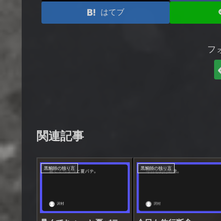
はてブ
フ
関連記事
黒鯛師の独り言
黒鯛師の独り言