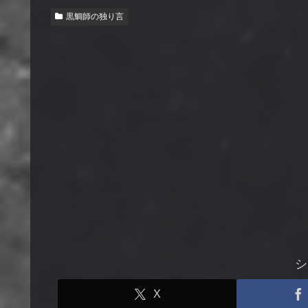
黒鯛師の独り言
シ
X