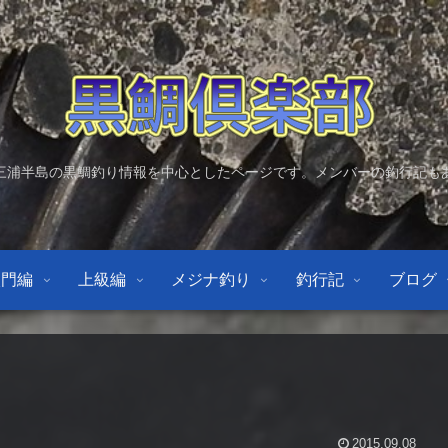
三浦半島の黒鯛釣り情報を中心としたページです。メンバーの釣行記も
入門編
上級編
メジナ釣り
釣行記
ブログ
2015.09.08