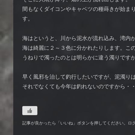
間もなくダイコンやキャベツの種蒔きが始ま
す。
海はというと、川から泥水が流れ込み、湾内
海は綺麗に２～３色に分かれたりします。こ
うねりで濁ったのとは明らかに違う濁りです
早く風邪を治して釣行したいですが、泥濁り
それでなくても今年は釣れないのですから・
記事が良かったら「いいね」ボタンを押してください。ロ