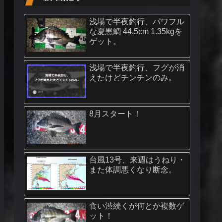
浅場で半夜釣行、パワフル
な夏黒鯛 44.5cm 1.35kgを
ゲット。
浅場で半夜釣行、フグが消
えたけどチンチンのみ。
8月スタート！
台風13号、来週はうねり・
また体調悪くなり断念。
食い渋続くが何とか複数ゲ
ット！