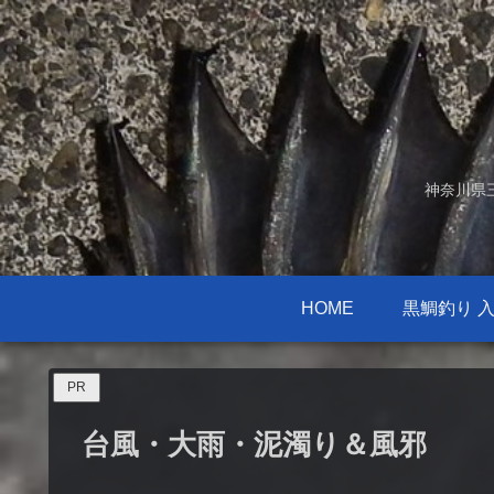
神奈川県
HOME
黒鯛釣り 
PR
台風・大雨・泥濁り＆風邪