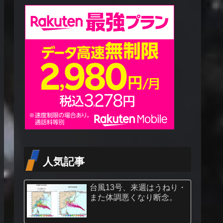
人気記事
台風13号、来週はうねり・
また体調悪くなり断念。