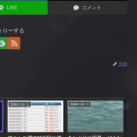
LINE
コメント
ォローする
沢村
黒鯛師の独り言
黒鯛師の独り言