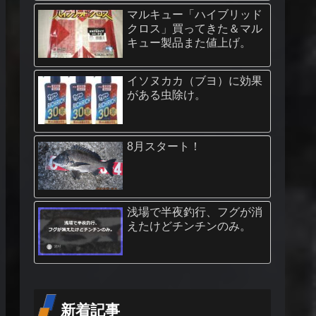
マルキュー「ハイブリッド
クロス」買ってきた＆マル
キュー製品また値上げ。
イソヌカカ（ブヨ）に効果
がある虫除け。
8月スタート！
浅場で半夜釣行、フグが消
えたけどチンチンのみ。
新着記事