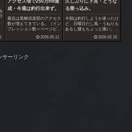
アクセス増で250万Hit達
久しぶりに下見・どうな
成・今週は釣行出来ず。
る乗っ込み。
を
下
最近は黒鯛倶楽部のアクセス
今朝は釣行しようか迷ったけ
数が増えてきている。（イン
ど、日曜日だし風・うねりも
が
プレッション数＝ページビュ
あるし腰もちょっと痛い。久
へ
ー数）１日150-200Hitだった
しぶりに下見をする事にし
2
2026.05.11
2026.02.15
海
ものが500超え、先月は1000
た。行った場所は２ヶ所。最
と
超え、１月には5000超えも
初の場所は地磯、釣り人は居
を
ありちょっとバズった。気が
ない。西風やや強くうねりあ
水
付くとカウンターの累計アク
り、この状況で出来るかどう
ンサーリンク
セス数が250...
か波の這い上がりなどを見て
おく。西...