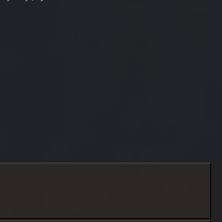
潮で潮回りが良い、後半は半
夜...