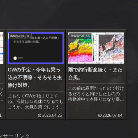
黒鯛師の独り言
黒鯛師の独り言
GWの予定・今年も乗っ
雨で釣行断念続く・また
込み不明瞭・そろそろ虫
台風。
除け対策。
っ
この前は霧雨だったので行け
く
るだろうと釣行したものの、
まもなくGWが始まります
で
移動途中で本降りになり帰っ
ね。混雑は５連休になるでし
く
てきました。昨日の朝も出掛
ょうか。天気次第でしょうけ
し
ける前から小雨、濡れるのが
ど３～５日は道路も激しく混
1
2026.04.25
2026.07.04
た
嫌になって釣行断念。天気予
みそうです。私はGWは予定
も
報がまるで当たらず、困った
を入れてません。物価高です
強
もんです。最近使っている新
ので出掛ける予定もありませ
南
自作練りエサは良い感じに仕
ん。4/29～5/3までは朝晩満
ンサーリンク
上がっ...