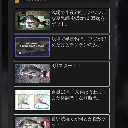
浅場で半夜釣行、パワフル
な夏黒鯛 44.5cm 1.35kgを
ゲット。
浅場で半夜釣行、フグが消
えたけどチンチンのみ。
8月スタート！
台風13号、来週はうねり・
また体調悪くなり断念。
食い渋続くが何とか複数ゲ
ット！