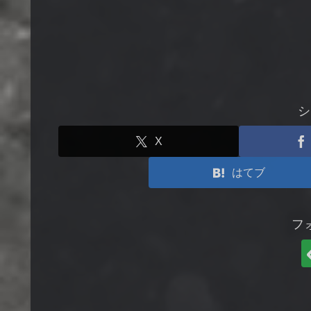
シ
X
はてブ
フ