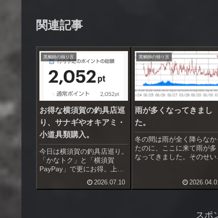
関連記事
黒鯛師の独り言
黒鯛師の独り言
お得な横須賀の釣具店巡
雨が多くなってきまし
り、サナギやオキアミ・
た。
小道具類購入。
冬の間は雨が全く降らなか
たのに、ここに来て雨が多
今日は横須賀の釣具店巡り。
なってきました。そのせい
「かなトク」と「横須賀
私の体調も良くなったり悪
PayPay」で更にお得。上州
なったりを短期間で繰り返
屋横須賀２店は20％＋
2026.07.10
2026.04.0
てます。釣行できると思っ
10％、ポイント横須賀佐原
ら雨、久しぶりの南西暴風
店は10％＋10％のポイント
吹きましたね。週末も南の
還元。上州屋の方が還元率高
風が吹きそうです。昨日は
いので上州屋にあるものはこ
スポ
西暴風...