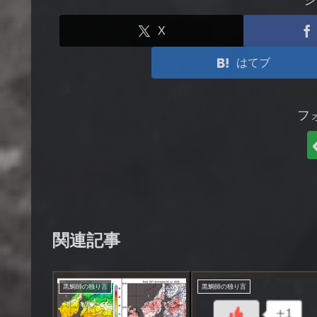
X
はてブ
フ
関連記事
黒鯛師の独り言
黒鯛師の独り言