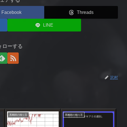
Facebook
Threads
LINE
ォローする
沢村
黒鯛師の独り言
黒鯛師の独り言