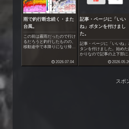
雨で釣行断念続く・また
記事・ページに「いい
台風。
ね」ボタンを付けまし
た。
この前は霧雨だったので行け
るだろうと釣行したものの、
記事・ページに「いいね」
移動途中で本降りになり帰っ
タンを付けました。始めた
てきました。昨日の朝も出掛
かりなので記事の上下部に
ける前から小雨、濡れるのが
示させています。しばらく
2026.07.04
2026.05.2
嫌になって釣行断念。天気予
たら下部だけにするつもり
報がまるで当たらず、困った
す。記事が良いと思ったら
もんです。最近使っている新
リックしてください。取り
自作練りエサは良い感じに仕
すにはもう一度クリックで
スポ
上がっ...
す。ログイン（ユーザ登録
する必要...