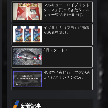
マルキュー「ハイブリッド
クロス」買ってきた＆マル
キュー製品また値上げ。
イソヌカカ（ブヨ）に効果
がある虫除け。
8月スタート！
浅場で半夜釣行、フグが消
えたけどチンチンのみ。
新着記事