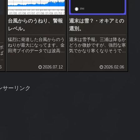
台風からのうねり、警報
週末は雪？・オキアミの
レベル。
選別。
猛烈に発達した台風からのう
週末は雪予報。三浦は降るか
ねりが最大になってます。金
どうか微妙ですが、強烈な寒
ボ
田湾ブイのデータでは波高２
気でかなり寒くなりそうで
ば
m近くに、周辺のライブカメ
す。釣行は寒くてしばらくは
表
ラを見ると大うねりで揉みく
無理そうです、潮回りも夕方
し
6
2026.07.12
2026.02.06
ちゃ状態。これ、波浪警報出
干潮だしね。でも春はもうそ
で
した方が良いですね。最近は
こまで、暖かくなる日が待ち
ク
波浪警報を早めに出す事が多
遠しいです。この前はクリー
消
かったのですが、今回は注意
ムダンゴで１枚取れました。
ンサーリンク
報のみ...
オキアミ...
）