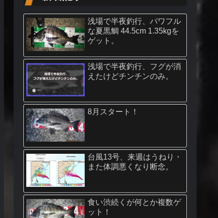
浅場で半夜釣行、パワフル
な夏黒鯛 44.5cm 1.35kgを
ゲット。
浅場で半夜釣行、フグが消
えたけどチンチンのみ。
8月スタート！
台風13号、来週はうねり・
また体調悪くなり断念。
食い渋続くが何とか複数ゲ
ット！