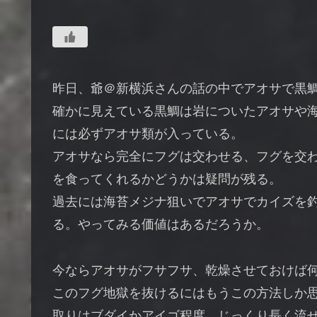
昨日、爺＠新横浜さんの話の中でアオサで黒
確かに見えている黒鯛は岩についたアオサや
には必ずアオサ類が入っている。
アオサなら完全にフグは交わせる、フグを交
を食ってくれるかどうかは疑問が残る。
過去には海苔メジナ狙いでアオサでカイズを
る。やってみる価値はあるだろうか。
今ならアオサがフサフサ、乾燥させておけば
このフグ地獄を抜けるにはもうこの方法しか
取りはブダイかアイゴ程度。じっくり長く流