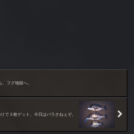
ち、フグ地獄へ。
釣りで３枚ゲット、今日はバラさねぇぞ。