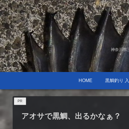
神奈川県
HOME
黒鯛釣り 
PR
アオサで黒鯛、出るかなぁ？