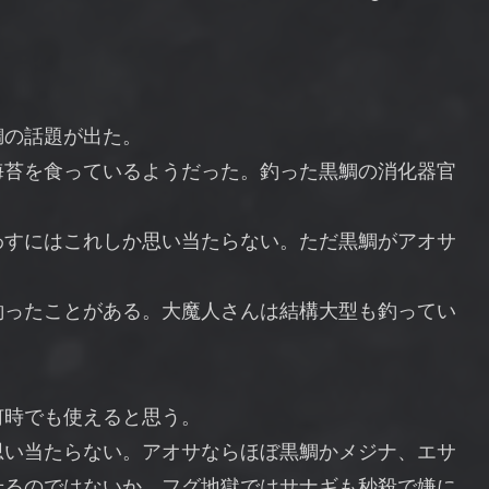
鯛の話題が出た。
海苔を食っているようだった。釣った黒鯛の消化器官
わすにはこれしか思い当たらない。ただ黒鯛がアオサ
釣ったことがある。大魔人さんは結構大型も釣ってい
何時でも使えると思う。
思い当たらない。アオサならほぼ黒鯛かメジナ、エサ
せるのではないか。フグ地獄ではサナギも秒殺で嫌に