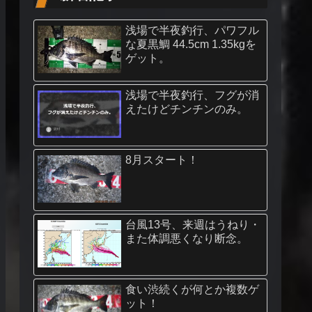
浅場で半夜釣行、パワフル
な夏黒鯛 44.5cm 1.35kgを
ゲット。
浅場で半夜釣行、フグが消
えたけどチンチンのみ。
8月スタート！
台風13号、来週はうねり・
また体調悪くなり断念。
食い渋続くが何とか複数ゲ
ット！