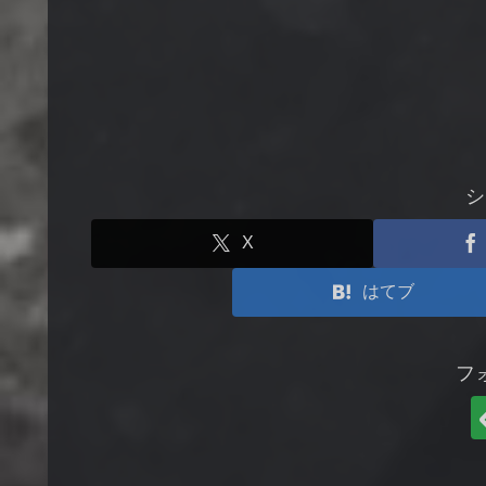
シ
X
はてブ
フ