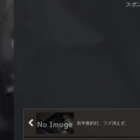
によっては20m/s超えの暴
すにはもう一度クリックで
スポ
風。...
す。ログイン（ユーザ登録
する必要...
前半夜釣行、フグ消えず。