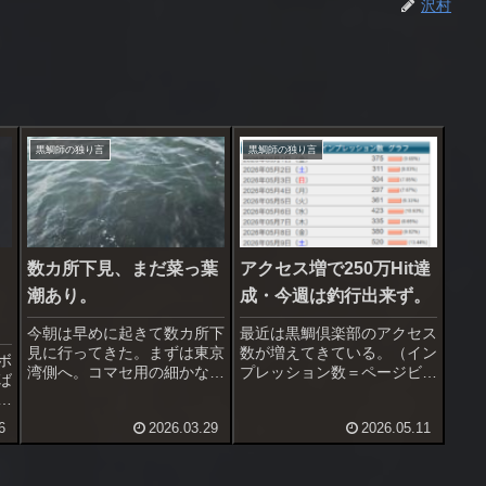
沢村
黒鯛師の独り言
黒鯛師の独り言
数カ所下見、まだ菜っ葉
アクセス増で250万Hit達
潮あり。
成・今週は釣行出来ず。
今朝は早めに起きて数カ所下
最近は黒鯛倶楽部のアクセス
見に行ってきた。まずは東京
数が増えてきている。（イン
ボ
湾側へ。コマセ用の細かな砂
プレッション数＝ページビュ
ば
を採取、ついでに釣り場へ見
ー数）１日150-200Hitだった
表
に行った。バスクリン色では
ものが500超え、先月は1000
し
6
2026.03.29
2026.05.11
無かったけれど、やはり菜っ
超え、１月には5000超えも
で
葉潮は継続。水深は1m未
ありちょっとバズった。気が
ク
満、海底が丸見えな場所なの
付くとカウンターの累計アク
消