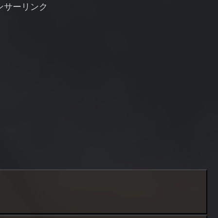
に濁っていて見えない。続い
セス数が250...
ンサーリンク
て相模湾...
）