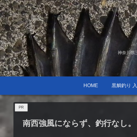
神奈川県
HOME
黒鯛釣り 
PR
南西強風にならず、釣行なし。