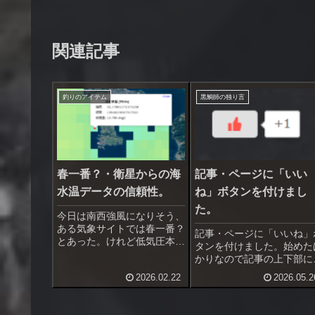
関連記事
釣りのアイテム
黒鯛師の独り言
春一番？・衛星からの海
記事・ページに「いい
水温データの信頼性。
ね」ボタンを付けまし
た。
今日は南西強風になりそう、
ある気象サイトでは春一番？
記事・ページに「いいね」
とあった。けれど低気圧本体
タンを付けました。始めた
は大陸、日本海に低気圧が入
かりなので記事の上下部に
れば春一番は確実。東京都心
示させています。しばらく
2026.02.22
2026.05.2
は風吹かず、春一番にはなら
たら下部だけにするつもり
ないんじゃないかと思う。で
す。記事が良いと思ったら
も三浦は南西強風確実、場合
リックしてください。取り