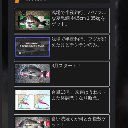
浅場で半夜釣行、パワフル
な夏黒鯛 44.5cm 1.35kgを
ゲット。
浅場で半夜釣行、フグが消
えたけどチンチンのみ。
8月スタート！
台風13号、来週はうねり・
また体調悪くなり断念。
食い渋続くが何とか複数ゲ
ット！