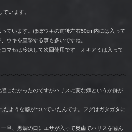
しています。
。
っています。ほぼウキの前後左右50cm内には入って
が、ウキを直撃する事も多いですね。
たコマセは冷凍して次回使用です。オキアミは入って
は感じなかったのですがハリスに変な癖というか跡が
まれたような癖がついていたんです。フグはガタガタに
。一旦、黒鯛の口にエサが入って奥歯でハリスを噛ん