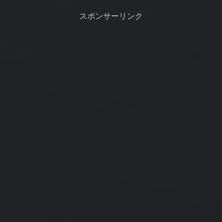
地震があった熊本に近付くのだ
ださい。取り消すにはもう一度
けは避けて欲しいですね。下で
クリックです。ログイン（ユー
スポンサーリンク
進路予想アンサ...
ザ登録）する必要...