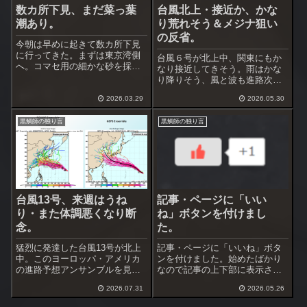
数カ所下見、まだ菜っ葉
台風北上・接近か、かな
潮あり。
り荒れそう＆メジナ狙い
の反省。
今朝は早めに起きて数カ所下見
に行ってきた。まずは東京湾側
台風６号が北上中、関東にもか
へ。コマセ用の細かな砂を採
なり接近してきそう。雨はかな
取、ついでに釣り場へ見に行っ
り降りそう、風と波も進路次第
た。バスクリン色では無かった
では酷くなるかも。この台風で
けれど、やはり菜っ葉潮は継
2026.03.29
2026.05.30
梅雨入りするのか？、被害が出
続。水深は1m未満、海底が丸見
ない程度に荒れて欲しいです
えな場所なのに濁っていて見え
黒鯛師の独り言
黒鯛師の独り言
ね。台風通過後は黒鯛が良くな
ない。続いて相模湾...
ってくるのかな、海面に棚引く
海藻は完全に切れて...
台風13号、来週はうね
記事・ページに「いい
り・また体調悪くなり断
ね」ボタンを付けまし
念。
た。
猛烈に発達した台風13号が北上
記事・ページに「いいね」ボタ
中。このヨーロッパ・アメリカ
ンを付けました。始めたばかり
の進路予想アンサンブルを見る
なので記事の上下部に表示させ
と沖縄を通過、中国大陸か東シ
ています。しばらくしたら下部
2026.07.31
2026.05.26
ナ海へ向かうのが多い。まだ進
だけにするつもりです。記事が
路のバラツキが大きいですが、
良いと思ったらクリックしてく