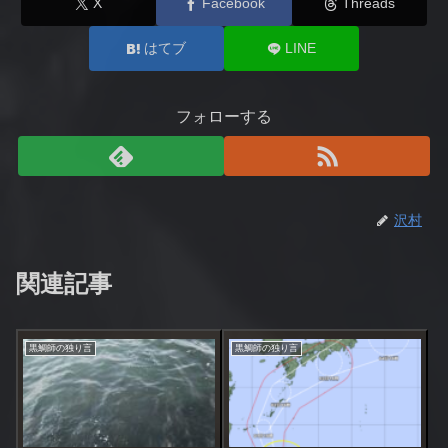
X
Facebook
Threads
はてブ
LINE
フォローする
沢村
関連記事
黒鯛師の独り言
黒鯛師の独り言