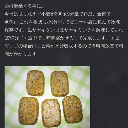
のは廃棄する事に。
今日は取り敢えず小麦粉200gの分量で作成、全部で
400g、これを板状に小分けしてビニール袋に包んで冷凍
保存です。生サナギダンゴはサナギミンチを解凍してあれ
ば30分（＋途中で１時間寝かせる）で完成します。エビ
ダンゴの場合はエビ粉が水分吸収するので６時間放置で時
間がかかります。