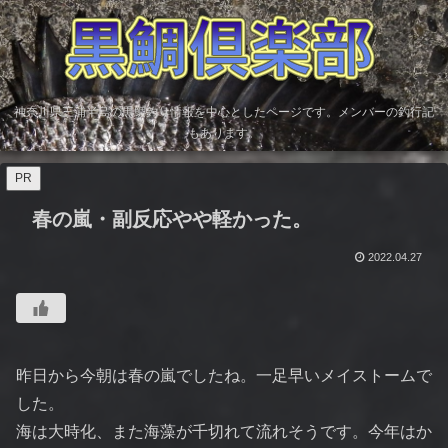
神奈川県三浦半島の黒鯛釣り情報を中心としたページです。メンバーの釣行記
もあります。
PR
春の嵐・副反応やや軽かった。
2022.04.27
昨日から今朝は春の嵐でしたね。一足早いメイストームで
した。
海は大時化、また海藻が千切れて流れそうです。今年はか