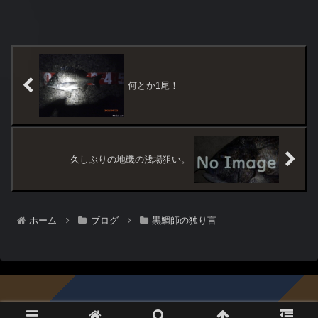
何とか1尾！
久しぶりの地磯の浅場狙い。
ホーム
ブログ
黒鯛師の独り言
© 1996-2026 黒鯛倶楽部.