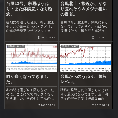
台風13号、来週はうね
台風北上・接近か、かな
り・また体調悪くなり断
り荒れそう＆メジナ狙い
念。
の反省。
猛烈に発達した台風13号が北上
台風６号が北上中、関東にもか
中。このヨーロッパ・アメリカ
なり接近してきそう。雨はかな
の進路予想アンサンブルを見る
り降りそう、風と波も進路次第
と沖縄を通過、中国大陸か東シ
では酷くなるかも。この台風で
2026.07.31
2026.05.30
ナ海へ向かうのが多い。まだ進
梅雨入りするのか？、被害が出
路のバラツキが大きいですが、
ない程度に荒れて欲しいです
黒鯛師の独り言
黒鯛師の独り言
地震があった熊本に近付くのだ
ね。台風通過後は黒鯛が良くな
けは避けて欲しいですね。下で
ってくるのかな、海面に棚引く
進路予想アンサ...
海藻は完全に切れて...
雨が多くなってきまし
台風からのうねり、警報
た。
レベル。
冬の間は雨が全く降らなかった
猛烈に発達した台風からのうね
のに、ここに来て雨が多くなっ
りが最大になってます。金田湾
てきました。そのせいで私の体
ブイのデータでは波高２m近く
調も良くなったり悪くなったり
に、周辺のライブカメラを見る
2026.04.01
2026.07.12
を短期間で繰り返してます。釣
と大うねりで揉みくちゃ状態。
行できると思ったら雨、久しぶ
これ、波浪警報出した方が良い
りの南西暴風も吹きましたね。
ですね。最近は波浪警報を早め