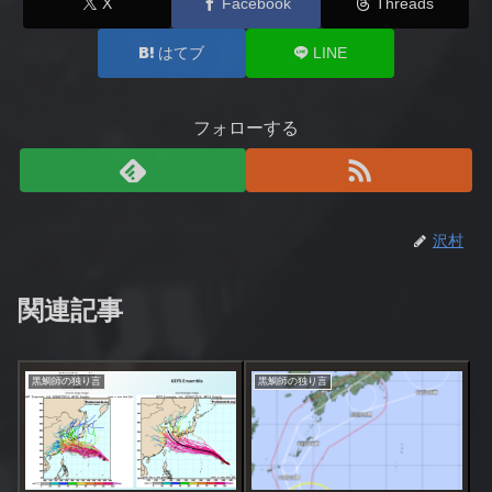
X
Facebook
Threads
はてブ
LINE
フォローする
沢村
関連記事
黒鯛師の独り言
黒鯛師の独り言