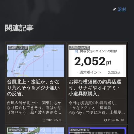
沢村
関連記事
黒鯛師の独り言
黒鯛師の独り言
台風北上・接近か、かな
お得な横須賀の釣具店巡
り荒れそう＆メジナ狙い
り、サナギやオキアミ・
の反省。
小道具類購入。
台風６号が北上中、関東にもか
今日は横須賀の釣具店巡り。
なり接近してきそう。雨はかな
「かなトク」と「横須賀
り降りそう、風と波も進路次第
PayPay」で更にお得。上州屋横
では酷くなるかも。この台風で
須賀２店は20％＋10％、ポイン
2026.05.30
2026.07.10
梅雨入りするのか？、被害が出
ト横須賀佐原店は10％＋10％の
ない程度に荒れて欲しいです
ポイント還元。上州屋の方が還
黒鯛師の独り言
黒鯛師の独り言
ね。台風通過後は黒鯛が良くな
元率高いので上州屋にあるもの