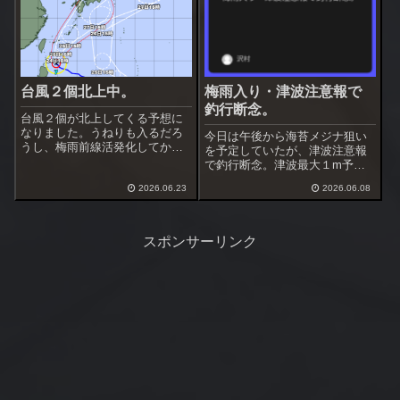
ってくるのかな、海面に棚引く
はこちらで、ポイントにしかな
海藻は完全に切れて...
い小物類は...
台風２個北上中。
梅雨入り・津波注意報で
釣行断念。
台風２個が北上してくる予想に
なりました。うねりも入るだろ
今日は午後から海苔メジナ狙い
うし、梅雨前線活発化してかな
を予定していたが、津波注意報
り雨が降りそう。台風通過する
で釣行断念。津波最大１m予想
まで釣行は厳しいかも。雨の止
じゃ仕方ないです。梅雨入りし
み間があれば深夜釣行をやって
2026.06.23
2026.06.08
て雨が多くなり、なかなか釣行
みようかな。この前は準浅場を
予定が組めません。しばらく天
攻めましたが、何故かフグが出
気がぐずつきそう、今週の釣行
なかった。その前...
は出来ないかも知れません。増
スポンサーリンク
粘多糖類を添加し...