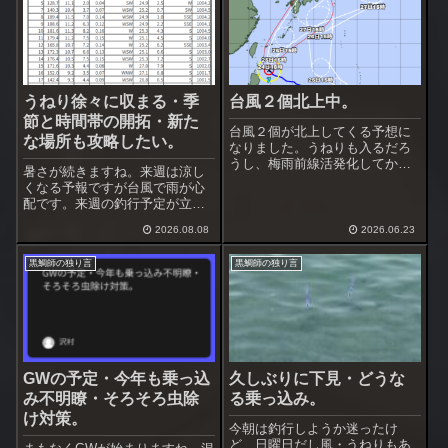
うねり徐々に収まる・季
台風２個北上中。
節と時間帯の開拓・新た
台風２個が北上してくる予想に
な場所も攻略したい。
なりました。うねりも入るだろ
うし、梅雨前線活発化してかな
暑さが続きますね。来週は涼し
り雨が降りそう。台風通過する
くなる予報ですが台風で雨が心
まで釣行は厳しいかも。雨の止
配です。来週の釣行予定が立て
み間があれば深夜釣行をやって
られません。台風のうねりは高
みようかな。この前は準浅場を
2026.08.08
2026.06.23
まりましたが前回程では無かっ
攻めましたが、何故かフグが出
たですね。上の平塚の波浪観測
なかった。その前...
黒鯛師の独り言
黒鯛師の独り言
データを見ると昨日の午前中が
うねりのピークだったようで
す。うねりは徐々に...
GWの予定・今年も乗っ込
久しぶりに下見・どうな
み不明瞭・そろそろ虫除
る乗っ込み。
け対策。
今朝は釣行しようか迷ったけ
ど、日曜日だし風・うねりもあ