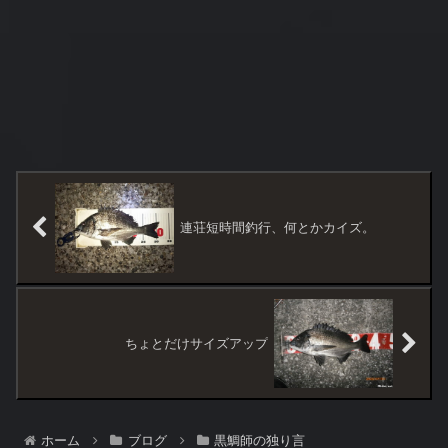
連荘短時間釣行、何とかカイズ。
ちょとだけサイズアップ
ホーム
ブログ
黒鯛師の独り言