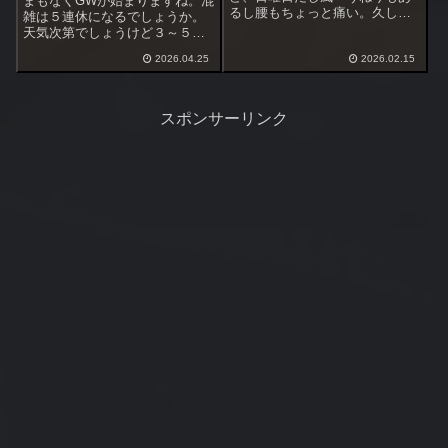
まもなくGWが始まりますね。混
るし腰もちょっと痛い。久しぶ
雑は５連休になるでしょうか。
りに下見をする事にした。行っ
天気次第でしょうけど３～５日
た場所は２ヶ所。最初の場所は
は道路も激しく混みそうです。
地磯、釣り人は居ない。西風や
2026.04.25
2026.02.15
私はGWは予定を入れてません。
や強くうねりあり、この状況で
物価高ですので出掛ける予定も
出来るかどうか波の這い上がり
ありません。4/29～5/3までは朝
などを見ておく。西...
晩満潮で潮回りが良い、後半は
スポンサーリンク
半夜...