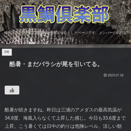
神奈川県三浦半島の黒鯛釣り情報を中心としたページです。メンバーの釣行記
もあります。
PR
酷暑・まだバラシが尾を引いてる。
2023.07.18
酷暑が続きますね。昨日は三浦のアメダスの最高気温が
34.8度、海風入らなくて上昇した感じ。今日も33.6度まで
上昇。こう暑くては日中の釣りは危険レベル、涼しい朝