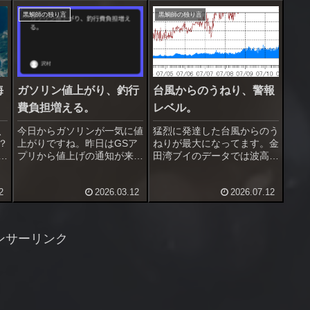
黒鯛師の独り言
黒鯛師の独り言
海
ガソリン値上がり、釣行
台風からのうねり、警報
費負担増える。
レベル。
、
今日からガソリンが一気に値
猛烈に発達した台風からのう
？
上がりですね。昨日はGSア
ねりが最大になってます。金
体
プリから値上げの通知が来て
田湾ブイのデータでは波高２
入
いて、値上がり直前に満タン
m近くに、周辺のライブカメ
心
に出来ました。アプリに感謝
ラを見ると大うねりで揉みく
2
2026.03.12
2026.07.12
ら
したのは初めてかも。遠くか
ちゃ状態。これ、波浪警報出
で
ら来る人は釣行費の負担が増
した方が良いですね。最近は
合
えて大変ですね。あ、そうそ
波浪警報を早めに出す事が多
う三浦市農協のGS（初声・
かったのですが、今回は注意
ンサーリンク
三崎・...
報のみ...