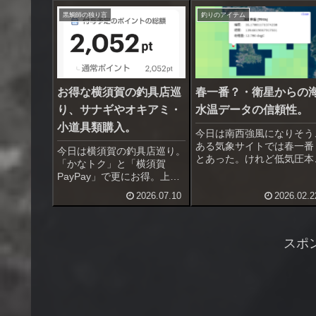
黒鯛師の独り言
釣りのアイテム
お得な横須賀の釣具店巡
春一番？・衛星からの
り、サナギやオキアミ・
水温データの信頼性。
小道具類購入。
今日は南西強風になりそう
ある気象サイトでは春一番
今日は横須賀の釣具店巡り。
とあった。けれど低気圧本
「かなトク」と「横須賀
は大陸、日本海に低気圧が
PayPay」で更にお得。上州
れば春一番は確実。東京都
屋横須賀２店は20％＋
2026.07.10
2026.02.2
は風吹かず、春一番にはな
10％、ポイント横須賀佐原
ないんじゃないかと思う。
店は10％＋10％のポイント
も三浦は南西強風確実、場
還元。上州屋の方が還元率高
によっては20m/s超えの暴
いので上州屋にあるものはこ
スポ
風。...
ちらで、ポイントにしかない
小物類は...