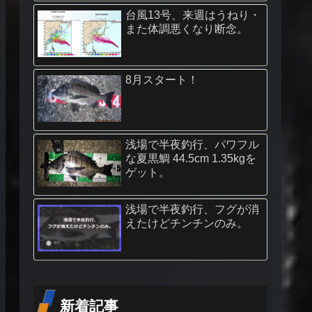
台風13号、来週はうねり・
また体調悪くなり断念。
8月スタート！
浅場で半夜釣行、パワフル
な夏黒鯛 44.5cm 1.35kgを
ゲット。
浅場で半夜釣行、フグが消
えたけどチンチンのみ。
新着記事