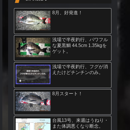
8月、好発進！
浅場で半夜釣行、パワフル
な夏黒鯛 44.5cm 1.35kgを
ゲット。
浅場で半夜釣行、フグが消
えたけどチンチンのみ。
8月スタート！
台風13号、来週はうねり・
また体調悪くなり断念。