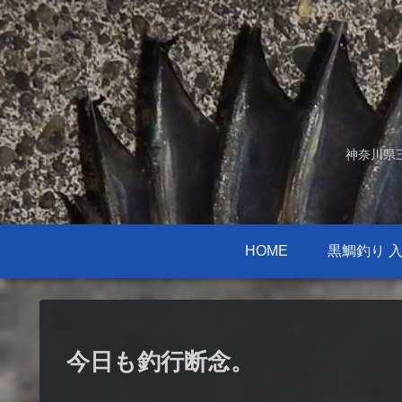
神奈川県
HOME
黒鯛釣り 
今日も釣行断念。