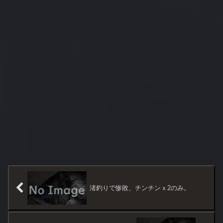
渚釣りで惨敗、チンチンｘ2のみ。