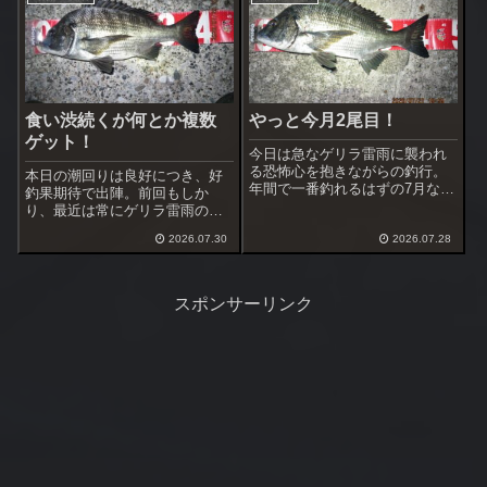
コマセを5柄杓投入したらいきな
り大型黒鯛がハネを見せた。
食い渋続くが何とか複数
やっと今月2尾目！
ゲット！
今日は急なゲリラ雷雨に襲われ
る恐怖心を抱きながらの釣行。
本日の潮回りは良好につき、好
年間で一番釣れるはずの7月なの
釣果期待で出陣。前回もしか
に本年はカイズ1尾の釣果しか得
り、最近は常にゲリラ雷雨の心
られていない。降るのか降らな
配をしながらの不安な日程が多
いのかわからない雨にも負けず
2026.07.30
2026.07.28
かった。今日の天気はその不安
頑張ることにした。
要素無し、風も北寄りの爽やか
な風で条件は最高。後は釣れて
くれれば良いだけ。
スポンサーリンク