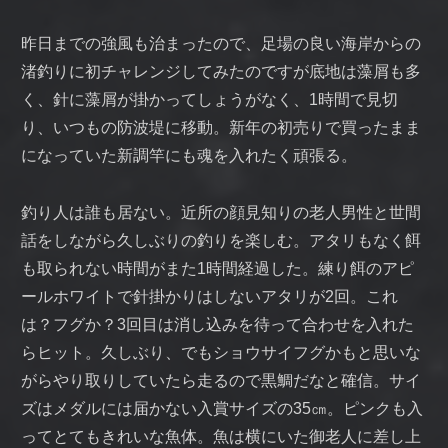
昨日までの強風も治まったので、足場の良い海岸からの
渚釣りに初チャレンジしてみたのですが底地は藻屑も多
く、針に藻屑が掛かってしょうがなく、1時間で見切
り、いつもの防波堤に移動。新年の初売りで買ったまま
になっていた新調竿にも魂を入れたく頑張る。
釣り人は誰も居ない。近所の顔見知りの老人男性と世間
話をしながら久しぶりの釣りを楽しむ。アタリもなく餌
も取られない時間がまた1時間経過した。練り餌のアピ
ールホワイトで針掛かりはしないアタリが2回。これ
は？フグか？3回目は消し込みを待って合わせを入れた
らヒット。久しぶり、でもショウサイフグかもと思いな
がらやり取りしていたら走るので黒鯛だなと確信。サイ
ズはメダルには届かない入賞サイズの35㎝。ピンクも入
ってとてもきれいな魚体。魚は横にいた御老人に差し上