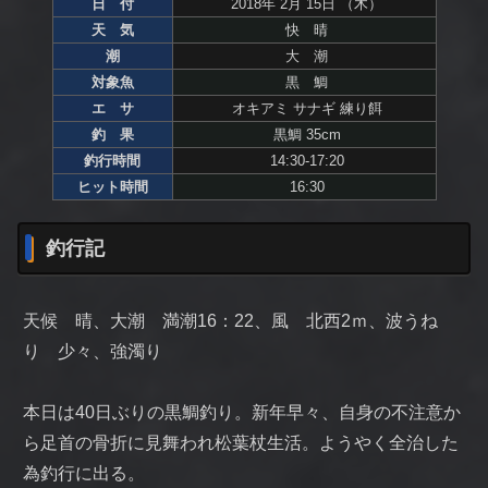
日 付
2018年 2月 15日 （木）
天 気
快 晴
潮
大 潮
対象魚
黒 鯛
エ サ
オキアミ サナギ 練り餌
釣 果
黒鯛 35cm
釣行時間
14:30-17:20
ヒット時間
16:30
釣行記
天候 晴、大潮 満潮16：22、風 北西2ｍ、波うね
り 少々、強濁り
本日は40日ぶりの黒鯛釣り。新年早々、自身の不注意か
ら足首の骨折に見舞われ松葉杖生活。ようやく全治した
為釣行に出る。