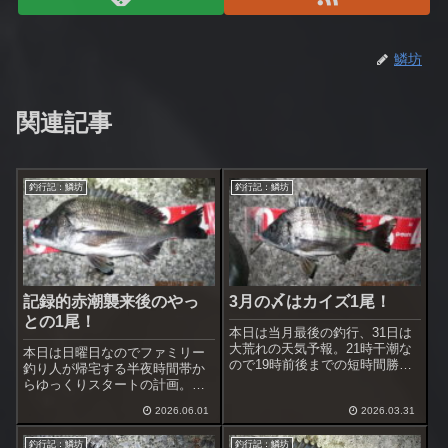
鱗坊
関連記事
釣行記：鱗坊
釣行記：鱗坊
記録的赤潮襲来後のやっ
3月の〆はカイズ1尾！
との1尾！
本日は当月最後の釣行、31日は
大荒れの天気予報。21時干潮な
本日は日曜日なのでファミリー
ので19時前後までの短時間勝
釣り人が帰宅する半夜時間帯か
負。今は18時でもまだ薄明る
らゆっくりスタートの計画。最
い。菜っ葉潮も解消され、海底
近は日没時刻も19時近くになっ
まで見える状態。覗き込むと
2026.06.01
2026.03.31
てきたので到着時には黒鯛専念
30cm位のカイズが慌てて逃げて
の釣り人が2名。仕掛け投入前に
いくのが見えた。
釣行記：鱗坊
釣行記：鱗坊