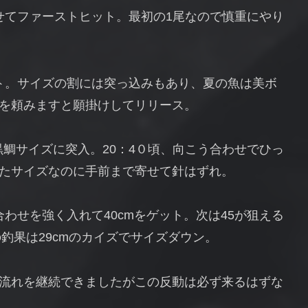
わせてファーストヒット。最初の1尾なので慎重にやり
ゲット。サイズの割には突っ込みもあり、夏の魚は美ボ
を頼みますと願掛けしてリリース。
えて黒鯛サイズに突入。20：4０頃、向こう合わせでひっ
たサイズなのに手前まで寄せて針はずれ。
合わせを強く入れて40cmをゲット。次は45が狙える
の釣果は29cmのカイズでサイズダウン。
流れを継続できましたがこの反動は必ず来るはずな