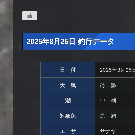
2025年8月25日 釣行データ
日 付
2025年8月2
天 気
薄 曇
潮
中 潮
対象魚
黒 鯛
エ サ
サナギ