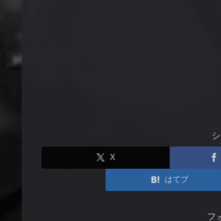
シ
X
はてブ
フ