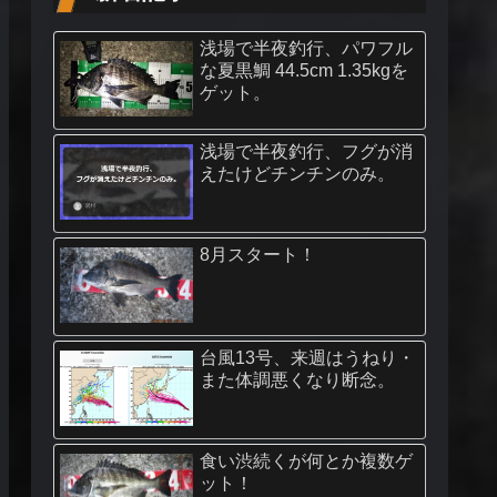
浅場で半夜釣行、パワフル
な夏黒鯛 44.5cm 1.35kgを
ゲット。
浅場で半夜釣行、フグが消
えたけどチンチンのみ。
8月スタート！
台風13号、来週はうねり・
また体調悪くなり断念。
食い渋続くが何とか複数ゲ
ット！