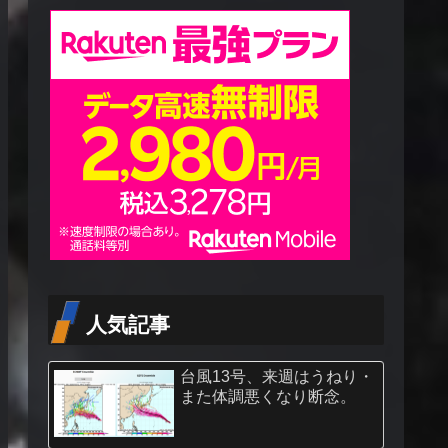
人気記事
台風13号、来週はうねり・
また体調悪くなり断念。