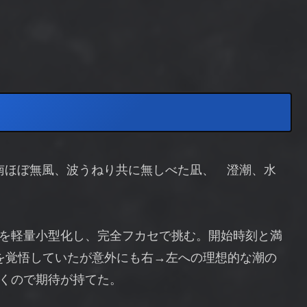
 南ほぼ無風、波うねり共に無しべた凪、 澄潮、水
を軽量小型化し、完全フカセで挑む。開始時刻と満
を覚悟していたが意外にも右→左への理想的な潮の
くので期待が持てた。