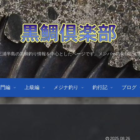
三浦半島の黒鯛釣り情報を中心としたページです。メンバーの釣行記も
入門編
上級編
メジナ釣り
釣行記
ブログ
2025.08.26