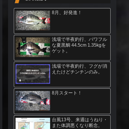
8月、好発進！
浅場で半夜釣行、パワフル
な夏黒鯛 44.5cm 1.35kgを
ゲット。
浅場で半夜釣行、フグが消
えたけどチンチンのみ。
8月スタート！
台風13号、来週はうねり・
また体調悪くなり断念。