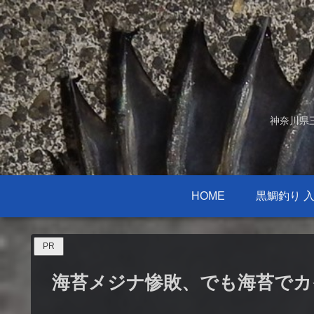
神奈川県
HOME
黒鯛釣り 
PR
海苔メジナ惨敗、でも海苔でカ