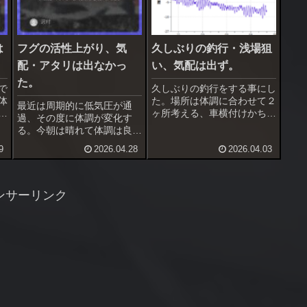
は
フグの活性上がり、気
久しぶりの釣行・浅場狙
配・アタリは出なかっ
い、気配は出ず。
た。
で
久しぶりの釣行をする事にし
体
た。場所は体調に合わせて２
最近は周期的に低気圧が通
方
ヶ所考える、車横付けかちょ
過、その度に体調が変化す
海
っと歩くか。早朝起きると体
る。今朝は晴れて体調は良
な
調はまあまあ、ちょっと歩く
い、釣行する事にした。今朝
9
2026.04.28
2026.04.03
＆段差がある浅場へ入る事に
はハイブリッドクロスが暗い
した。ここは今年初めて入
時間帯に使えるか調査を兼ね
る。
る。
ンサーリンク