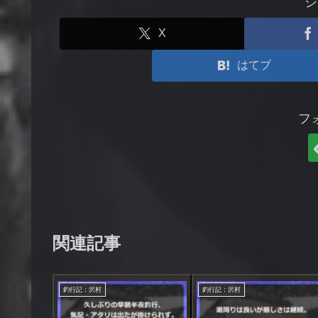
シ
X
はてブ
フ
関連記事
釣行記：沢村
釣行記：沢村