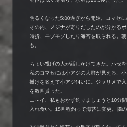
潮位は低く薄濁り、水温は26.3度だった。
明るくなった5:00過ぎから開始。コマセ
その内、メジナが寄りだしたのが分かるボ
時折、モゾモゾしたり海苔を取られる。朝
も。
ちょい投げの人が話しかけてきた。ハゼを
私のコマセには小アジの大群が見える。小
掛けを変えて小アジ狙いに。ジャリメで入
を数匹貰った。
エ～イ、私もおかず釣りましょうと10分
入れ食い。15匹程釣って海苔に変更。隣の