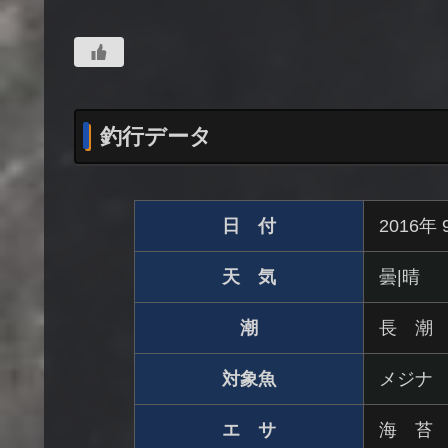
釣行データ
日 付
2016年
天 気
曇|晴
潮
長 潮
対象魚
メジナ
エ サ
海 苔