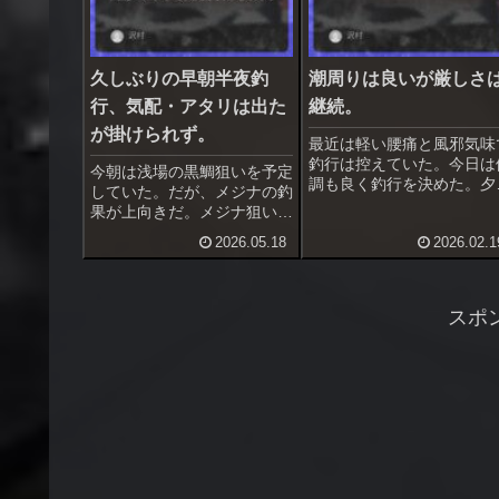
久しぶりの早朝半夜釣
潮周りは良いが厳しさ
行、気配・アタリは出た
継続。
が掛けられず。
最近は軽い腰痛と風邪気味
釣行は控えていた。今日は
今朝は浅場の黒鯛狙いを予定
調も良く釣行を決めた。夕
していた。だが、メジナの釣
満潮で潮周りは文句無し、
果が上向きだ。メジナ狙いに
水温低下で厳しいかも知れ
切り替えるか、でも私に釣れ
2026.05.18
2026.02.1
いがやってみる。
るだろうか＆体力が持つのか
と不安がある。今朝は明るく
なる頃が満潮…
スポ