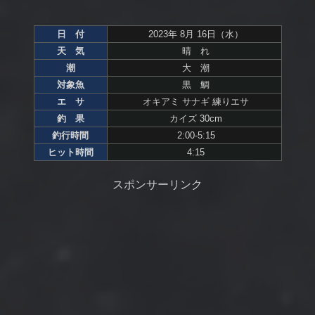
日 付
2023年 8月 16日（水）
天 気
晴 れ
潮
大 潮
対象魚
黒 鯛
エ サ
オキアミ サナギ 練りエサ
釣 果
カイズ 30cm
釣行時間
2:00-5:15
ヒット時間
4:15
スポンサーリンク