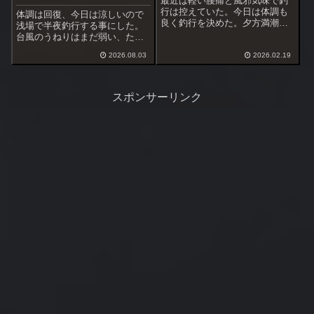
最近は軽い腰痛と風邪気味で釣
行は控えていた。今日は体調も
体調は回復、今日は涼しいので
良く釣行を決めた。夕方満潮で
浅場で半夜釣行する事にした。
潮周りは文句無し、海水温低下
台風のうねりはまだ弱い、ただ
で厳しいかも知れないがやって
北風が強くなってきた。前回の
みる。
2026.08.03
2026.02.19
場所へ行ってみて状況判断、無
理そうだったら移動する。
スポンサーリンク