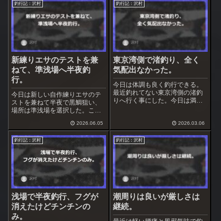
釣行記：沢村
釣行記：沢村
新練りエサのテストを兼
東京湾側で渚釣り、全く
ねて、準浅場へ半夜釣
気配出なかった。
行。
今日は体調も良く釣行できる。
最近釣れてない東京湾側の渚釣
今日は新しい自作練りエサのテ
りへ行く事にした。今日は満潮
ストを兼ねて半夜で黒鯛狙い、
が18:30、日中は潮位が低いので
場所は準浅場を選択した。ここ
遅めの開始とした。途中、寄り
は３回目かな、まだ釣果は得ら
道をしてアオサの状況調査＆採
2026.06.05
2026.03.06
れていない。満潮が21:00なので
取をしておいた。
潮回りは良い。台風のうねりは
釣行記：沢村
釣行記：沢村
収まったけど黒鯛が食うかどう
かは微妙な所。
浅場で半夜釣行、フグが
潮周りは良いが厳しさは
消えたけどチンチンの
継続。
み。