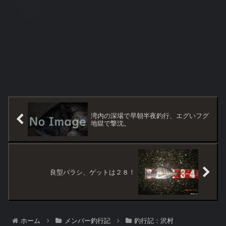
湾内の深場で早朝半夜釣行、エグいフグ
地獄で撃沈。
良型バラシ、ゲットは２８！
ホーム
メンバー釣行記
釣行記：沢村