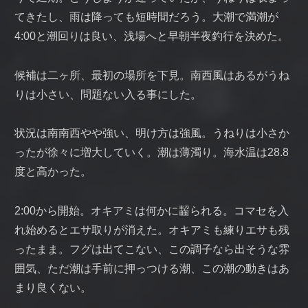
てきたし、雨は降っても短時間だろう。大潮で満潮が
4:00と潮回りは良い、浅場へと早朝半夜釣行を決めた。
候補は二ヶ所、最初の場所を下見。南西風はあるがうね
りは小さい、問題ない入る事にした。
状況は南南西やや強い、明け方は強風。うねりは小さか
ったが徐々に増大していく。潮は薄濁り。海水温は28.8
度と高かった。
2:00から開始。オキアミは何かに齧られる。コマセを入
れ始めるとエサ取りが消えた。オキアミも練りエサも残
ったまま。フグは出てこない、この調子なら出そうな雰
囲気、ただ潮は手前に押っつける潮、この潮の動きはあ
まり良くない。