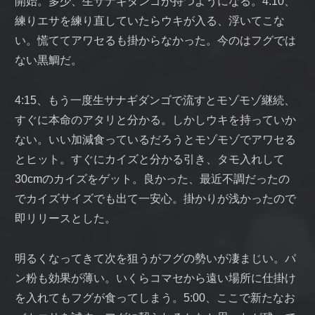
開始。多少、生サナギダンゴが持つようになる。4:10、
練りエサを練り直していたらウキが入る、浮いてこな
い。慌ててアワセるも掛からなかった。今のはフグでは
ない黒鯛だ。
4:15、もう一度生サナギダンゴで流すとモゾモゾ継続、
すぐに本命のアタリと分かる。しかしウキを持っていか
ない。いい加減食っているだろうとモゾモゾでアワセる
とヒット。すぐにカイズと分かる引き、タモ入れして
30cmのカイズをゲット。良かった、最近不調だったの
でカイズサイズでも出て一安心。掛かりが浅かったので
即リリースとした。
明るくなってきて次を狙うがフグの勢いが凄まじい。パ
ン粉も効果が薄い。いくらコマセから遠い場所に仕掛け
を入れてもフグが食ってしまう。5:00、ここで新たなお