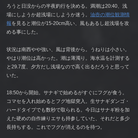
ろうと日没からの半夜釣行を決める。満潮は20:40、浅
場にしようか超浅場にしようか迷う。
油壺の潮位観測情
報
を見ると潮位が15-20cm高い、風もあるし超浅場を攻
める事にした。
状況は南西やや強い、風は背後から。うねりは小さい。
やはり潮位は高かった。潮は薄濁り。海水温を計測する
と29.7度、夕方だし浅場なので高く出るだろうと思って
いた。
18:50から開始。サナギで始めるがすぐにフグが食う。
コマセを入れ始めるとフグ地獄突入。生サナギダンゴ・
ハードタイプでも数秒で取られる。今日はサナギ粉を加
えた硬めの自作練りエサも持参していた、それだと多少
長持ちする。これでフグが消えるのを待つ。