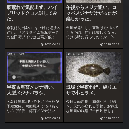
底荒れで気配出ず、ハイ
午後からメジナ狙い、コ
ブリッドクロス試してみ
ッパメジナだけだったが
た。
楽しかった。
今朝は先日48cmを上げた場所へ
台風が発生し、来週は近づいて
釣行。リアルタイム海況データ
くる予想。釣行は厳しくなる。
の金田湾ブイでは波高が低くな
行ける時に行っておくか、昨日
り周期も短くなった。波高ばか
のリベンジで海苔メジナ狙いを
2026.04.21
2026.05.27
りでなく周期も長くなったら危
決めた。今日は午後からの短時
険という事、今回は凄く参考に
間の予定、のんびり釣りをする
釣行記：沢村
釣行記：沢村
なりました。
事にした。
半夜＆海苔メジナ狙い、
浅場で半夜釣行、練りエ
大型メジナバラシ。
サで小ヒラメ。
今朝は黒鯛狙いの予定だったが
今日は南西風、満潮が20:30過
予定変更。南西風＋うねりあり
ぎ、天気が崩れる予報。お気楽
なので半夜＋海苔メジナ狙いに
な風裏の浅場で半夜釣行をする
行く事にした。場所は風裏にな
事にした。雨が降り始めたらす
2026.06.02
2026.05.20
る地磯、うねりが高くても出来
ぐ撤収するつもり。ここは昨年
る場所を選択。昨年はここでア
秋に黒鯛を上げているが半夜で