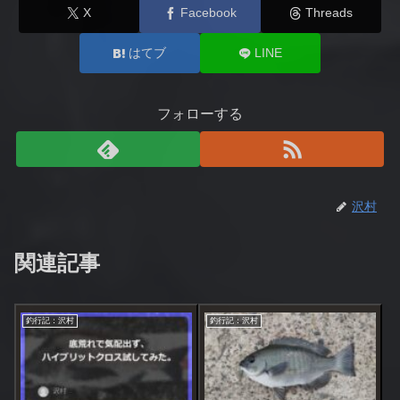
X
Facebook
Threads
はてブ
LINE
フォローする
沢村
関連記事
釣行記：沢村
釣行記：沢村