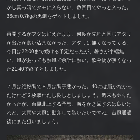
かし真っ暗でタモに入らない、数回目でやっと入った。
36cm 0.7kgの黒鯛をゲットしました。
再開するがフグは消えたまま。何度か先程と同じアタリ
が出たが食い込まなかった。アタリは無くなってくる。
今日は22:00まで続ける予定だったが、暑さが半端無
い、風があっても熱風で余計に熱い。飲み物が無くなっ
た21:40で終了としました。
７月は絶好調で８月は調子悪かった。40には届かなかっ
たけれど２枚取れたし良しとしましょう。週末もやりた
かったが、台風北上する予想。海をかき回すのは良いけ
れど、大雨や大風は勘弁して貰いたいですね。台風通過
後にまた狙いましょう。