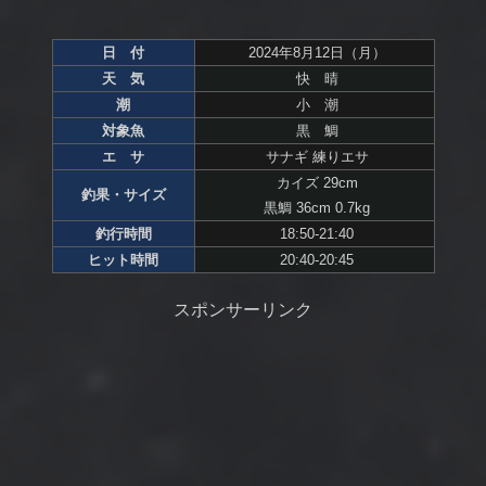
日 付
2024年8月12日（月）
天 気
快 晴
潮
小 潮
対象魚
黒 鯛
エ サ
サナギ 練りエサ
カイズ 29cm
釣果・サイズ
黒鯛 36cm 0.7kg
釣行時間
18:50-21:40
ヒット時間
20:40-20:45
スポンサーリンク