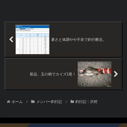
暑さと体調やや不良で釣行断念。
新品、玉の柄でカイズ1尾！
ホーム
メンバー釣行記
釣行記：沢村