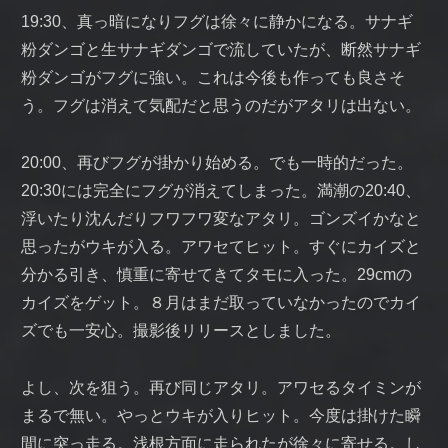
19:30、真っ暗になりフグは徐々に静かになる。サナギ
粉ダンゴと生サナギダンゴで流していたが、断然サナギ
粉ダンゴがフグに強い。これは今後も作っても良さそ
う。フグは消えて気配だと思うのだがアタリは出ない。
20:00、再びフグが掛かり始める。でも一時的だった。
20:30には完全にフグが消えてしまった。満潮の20:40、
浮いたり沈んだりフワフワ変なアタリ。ゴンズイかなと
思ったがウキが入る。アワセてヒット。すぐにカイズと
分かる引き、慎重に寄せてきてタモに入った。29cmの
カイズをゲット。８月はまだ取っていなかったのでカイ
ズでも一安心。撮影後リリースとしました。
よし、次を狙う。再び同じアタリ。アワセるタイミンが
まるで無い。やっとウキが入りヒット。今度は掛けた瞬
間に突っ走る。浅根方面に走られたが徐々に寄せる。し