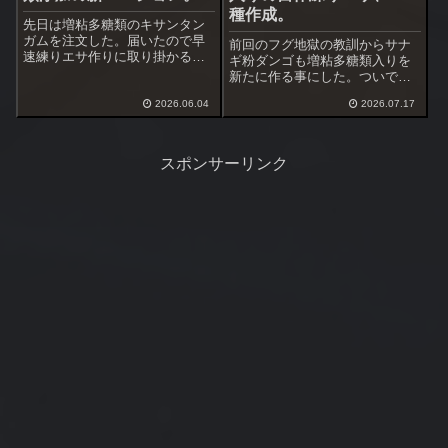
種作成。
先日は増粘多糖類のキサンタン
ガムを注文した。届いたので早
前回のフグ地獄の教訓からサナ
速練りエサ作りに取り掛かる。
ギ粉ダンゴも増粘多糖類入りを
ここでキサンタンガムやキサン
新たに作る事にした。ついでに
タンガムを使った練りエサの作
エビダンゴもまた配合を変えて
り方をAIに聞いてみた。答えは
2026.06.04
2026.07.17
作る。左がサナギ粉ダンゴ、右
こちら。キサンタンガムは、練
がエビダンゴ。新しいサナギ粉
りエサの「粘り」「まとまり
ダンゴはサナギ粉を減らして増
（保形性）」「ハ...
粘多糖類2.5％入れる。かなり粘
スポンサーリンク
りが出て良い...