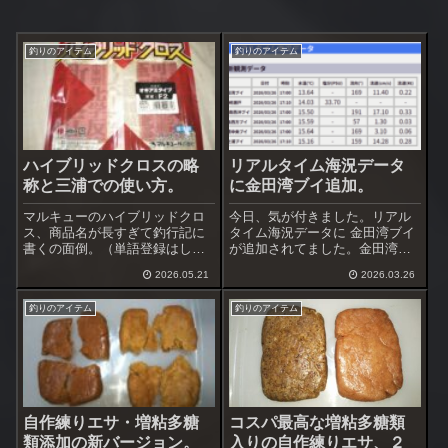
釣りのアイテム
釣りのアイテム
ハイブリッドクロスの略
リアルタイム海況データ
称と三浦での使い方。
に金田湾ブイ追加。
マルキューのハイブリッドクロ
今日、気が付きました。リアル
ス、商品名が長すぎて釣行記に
タイム海況データに 金田湾ブイ
書くの面倒。（単語登録はした
が追加されてました。金田湾ブ
けどね。）何か良い略称はない
イの日付をクリックすると海水
2026.05.21
2026.03.26
だろうか、と考えていた。「ハ
温データ・各種グラフが表示さ
イクロ」「ブリクロ」これでは
れます。嬉しい事に波高・周
釣りのアイテム
釣りのアイテム
ダメだ。ハイブリッドクロスを
期・波向データが追加されてま
英語で書くと「Hybrid
す。波やうねりでどのように推
Cross」。じ...
移していくのか、...
自作練りエサ・増粘多糖
コスパ最高な増粘多糖類
類添加の新バージョン。
入りの自作練りエサ、２