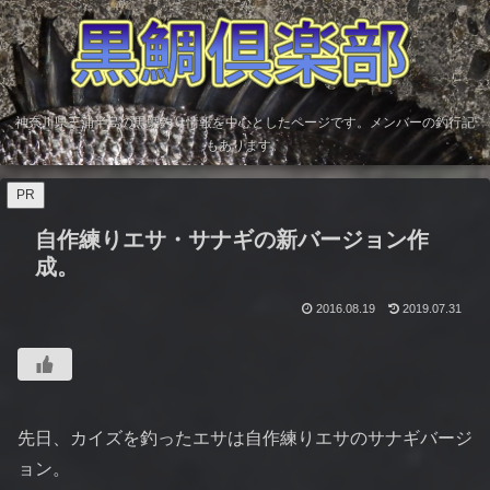
神奈川県三浦半島の黒鯛釣り情報を中心としたページです。メンバーの釣行記
もあります。
PR
自作練りエサ・サナギの新バージョン作
成。
2016.08.19
2019.07.31
先日、カイズを釣ったエサは自作練りエサのサナギバージ
ョン。