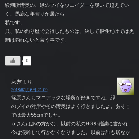
験潮所湾奥の、緑のブイをウエイダーを履いて超えてい
く、馬鹿な年寄りが居たら
私です、
只、私の釣り歴で会得したものは、決して根性だけでは黒
鯛は釣れないと言う事です。
0
沢村
より:
2018年1月6日 21:09
篠原さんもマニアックな場所が好きですね。緑
のブイの対岸やその湾奥はよく行きましたよ。あそこ
では最大55cmでした。
ｏさんはあの方かな、以前の私のHGを雑誌に書かれ、
今は混雑して行かなくなりました。以前は誰も居なか