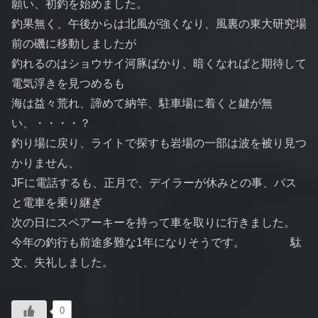
願い、初釣を始めました。
釣果無く、午後からは北風が強くなり、風裏の東大研究場
前の磯に移動しましたが
釣れるのはショウサイ河豚ばかり、暗くなればと期待して
電気浮きを見つめるも
海は益々荒れ、諦めて納竿、駐車場に着くと鍵が無
い、・・・・？
釣り場に戻り、ライトで探すも岩場の一部は波を被り見つ
かりません、
JFに電話するも、正月で、デイラーが休みとの事、バス
と電車を乗り継ぎ
次の日にスペアーキーを持って車を取りに行きました。
今年の釣行も前途多難な1年になりそうです。 駄
文、失礼しました。
0