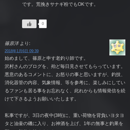
です。荒挽きサナギ粉でもOKです。
0
篠原洋
より:
2018年1月6日 09:39
始めまして、篠原と申す老釣り師です。
沢村さんのブログを、殆ど毎日見させてもらっています。
悪意のあるコメントに、お怒りの事と思いますが、釣技、
消化器管の内容、気象情報、等を参考に、楽しみにしてい
るファンも居る事をお忘れなく、此れからも情報発信を続
けて下さるようお願いいたします。
私事ですが、3日の夜中(3時)に、重い荷物を背負いヨタヨ
タと油壷の磯に入り、お神酒を上げ、1年の無事と釣果を