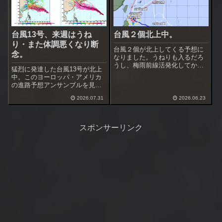
台風13号、来週はうね
台風２個北上中。
り・また体調悪くなり断
台風２個が北上してくる予想に
念。
なりました。うねりも入るだろ
うし、梅雨前線活発化してかな
猛烈に発達した台風13号が北上
り雨が降りそう。台風通過する
中。このヨーロッパ・アメリカ
まで釣行は厳しいかも。雨の止
の進路予想アンサンブルを見る
み間があれば深夜釣行をやって
と沖縄を通過、中国大陸か東シ
みようかな。この前は準浅場を
2026.07.31
2026.06.23
ナ海へ向かうのが多い。まだ進
攻めましたが、何故かフグが出
路のバラツキが大きいですが、
なかった。その前...
地震があった熊本に近付くのだ
けは避けて欲しいですね。下で
スポンサーリンク
進路予想アンサ...