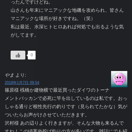
ったんですけどね。
山さんも年末にマニアックな地磯を攻められ、皆さん
マニアックな場所が好きですね。（笑）
私は最近、水深ヒトヒロあれば何処でも出るような気
がしてます。
0
やま
より:
2018年1月7日 09:54
篠原様 桟橋か建物横で最近買ったダイワのトーナ
メントバッカンで必死に竿を出しているのは私です。おっ
しゃる通りど根性先行の釣りです（見られてたかな）気が
ついたらお声がけさせていただきます。
沢村様 あの辺りよく行きますが、そんな大物も来るんで
すね！この頃案外投げ釣りの方が多いです。雑誌にでも紹