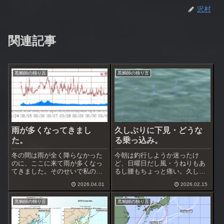
沢村
関連記事
黒鯛師の独り言
黒鯛師の独り言
雨が多くなってきまし
久しぶりに下見・どうな
た。
る乗っ込み。
冬の間は雨が全く降らなかった
今朝は釣行しようか迷ったけ
のに、ここに来て雨が多くなっ
ど、日曜日だし風・うねりもあ
てきました。そのせいで私の体
るし腰もちょっと痛い。久しぶ
調も良くなったり悪くなったり
りに下見をする事にした。行っ
2026.04.01
2026.02.15
を短期間で繰り返してます。釣
た場所は２ヶ所。最初の場所は
行できると思ったら雨、久しぶ
地磯、釣り人は居ない。西風や
黒鯛師の独り言
黒鯛師の独り言
りの南西暴風も吹きましたね。
や強くうねりあり、この状況で
週末も南の強風が吹きそうで
出来るかどうか波の這い上がり
す。昨日は南西暴風...
などを見ておく。西...