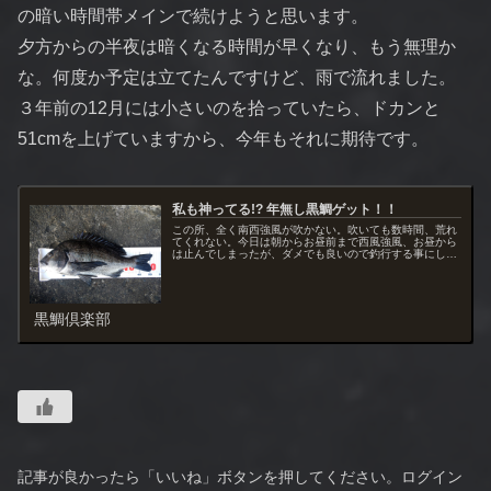
の暗い時間帯メインで続けようと思います。
夕方からの半夜は暗くなる時間が早くなり、もう無理か
な。何度か予定は立てたんですけど、雨で流れました。
３年前の12月には小さいのを拾っていたら、ドカンと
51cmを上げていますから、今年もそれに期待です。
私も神ってる!? 年無し黒鯛ゲット！！
この所、全く南西強風が吹かない。吹いても数時間、荒れ
てくれない。今日は朝からお昼前まで西風強風、お昼から
は止んでしまったが、ダメでも良いので釣行する事にし
た。
黒鯛倶楽部
記事が良かったら「いいね」ボタンを押してください。ログイン