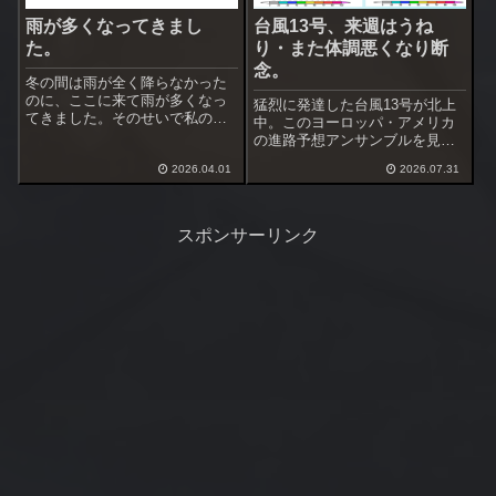
雨が多くなってきまし
台風13号、来週はうね
た。
り・また体調悪くなり断
念。
冬の間は雨が全く降らなかった
のに、ここに来て雨が多くなっ
猛烈に発達した台風13号が北上
てきました。そのせいで私の体
中。このヨーロッパ・アメリカ
調も良くなったり悪くなったり
の進路予想アンサンブルを見る
を短期間で繰り返してます。釣
と沖縄を通過、中国大陸か東シ
行できると思ったら雨、久しぶ
2026.04.01
2026.07.31
ナ海へ向かうのが多い。まだ進
りの南西暴風も吹きましたね。
路のバラツキが大きいですが、
週末も南の強風が吹きそうで
地震があった熊本に近付くのだ
す。昨日は南西暴風...
けは避けて欲しいですね。下で
スポンサーリンク
進路予想アンサ...