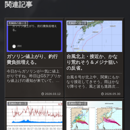
関連記事
黒鯛師の独り言
黒鯛師の独り言
ガソリン値上がり、釣行
台風北上・接近か、かな
費負担増える。
り荒れそう＆メジナ狙い
の反省。
今日からガソリンが一気に値上
がりですね。昨日はGSアプリか
台風６号が北上中、関東にもか
ら値上げの通知が来ていて、値
なり接近してきそう。雨はかな
上がり直前に満タンに出来まし
り降りそう、風と波も進路次第
た。アプリに感謝したのは初め
では酷くなるかも。この台風で
てかも。遠くから来る人は釣行
2026.03.12
2026.05.30
梅雨入りするのか？、被害が出
費の負担が増えて大変ですね。
ない程度に荒れて欲しいです
あ、そうそう三浦市農協の
黒鯛師の独り言
黒鯛師の独り言
ね。台風通過後は黒鯛が良くな
GS（初声・三崎・...
ってくるのかな、海面に棚引く
海藻は完全に切れて...