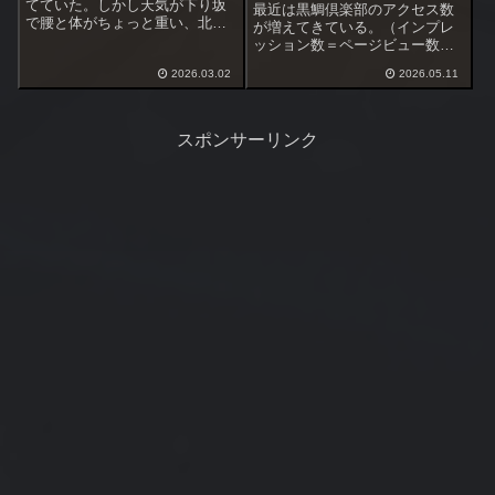
てていた。しかし天気が下り坂
最近は黒鯛倶楽部のアクセス数
で腰と体がちょっと重い、北風
が増えてきている。（インプレ
もやや強い。足場が良くて歩か
ッション数＝ページビュー数）
ない浅場の護岸へ変更を考えた
１日150-200Hitだったものが500
が、潮周り・海水温などを考え
2026.03.02
2026.05.11
超え、先月は1000超え、１月に
て釣行断念とした。今週はもう
は5000超えもありちょっとバズ
一回予定を入れてある。それま
った。気が付くとカウンターの
でに海水温上昇を...
累計アクセス数が250...
スポンサーリンク