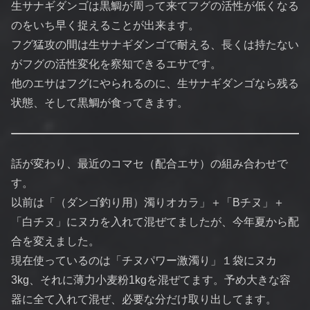
生サナギダンゴは黒鯛が周って来てフグの活性が低くなる
のをいち早く捉えることが出来ます。
フグ猛攻の間は生サナギダンゴで耐える、長くは持たない
がフグの活性変化を察知できるエサです。
他のエサはフグにやられるのに、生サナギダンゴなら残る
状態、そして黒鯛が食ってきます。
話が変わり、最近のコマセ（配合エサ）の組み合わせで
す。
以前は「（ダンゴ釣り用）濁りオカラ」＋「Bチヌ」＋
「白チヌ」にヌカを入れて混ぜてましたが、今年夏から配
合を変えました。
現在使っているのは「チヌパワー激濁り」１袋にヌカ
3kg、それに薄力小麦粉1kgを混ぜてます。予め大きな容
器に全て入れて混ぜ、必要な分だけ取り出してます。