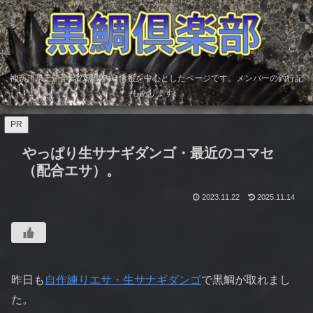
神奈川県三浦半島の黒鯛釣り情報を中心としたページです。メンバーの釣行記
もあります。
PR
やっぱり生サナギダンゴ・最近のコマセ
（配合エサ）。
2023.11.22
2025.11.14
昨日も
自作練りエサ・生サナギダンゴ
で黒鯛が取れまし
た。