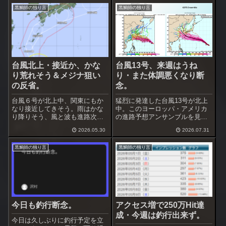
黒鯛師の独り言
黒鯛師の独り言
台風北上・接近か、かな
台風13号、来週はうね
り荒れそう＆メジナ狙い
り・また体調悪くなり断
の反省。
念。
台風６号が北上中、関東にもか
猛烈に発達した台風13号が北上
なり接近してきそう。雨はかな
中。このヨーロッパ・アメリカ
り降りそう、風と波も進路次第
の進路予想アンサンブルを見る
では酷くなるかも。この台風で
と沖縄を通過、中国大陸か東シ
2026.05.30
2026.07.31
梅雨入りするのか？、被害が出
ナ海へ向かうのが多い。まだ進
ない程度に荒れて欲しいです
路のバラツキが大きいですが、
黒鯛師の独り言
黒鯛師の独り言
ね。台風通過後は黒鯛が良くな
地震があった熊本に近付くのだ
ってくるのかな、海面に棚引く
けは避けて欲しいですね。下で
海藻は完全に切れて...
進路予想アンサ...
今日も釣行断念。
アクセス増で250万Hit達
成・今週は釣行出来ず。
今日は久しぶりに釣行予定を立