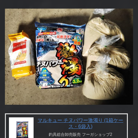
マルキュー チヌパワー激濁り (1箱ケー
ス・6袋入)
釣具総合卸売販売 フーガショップ2