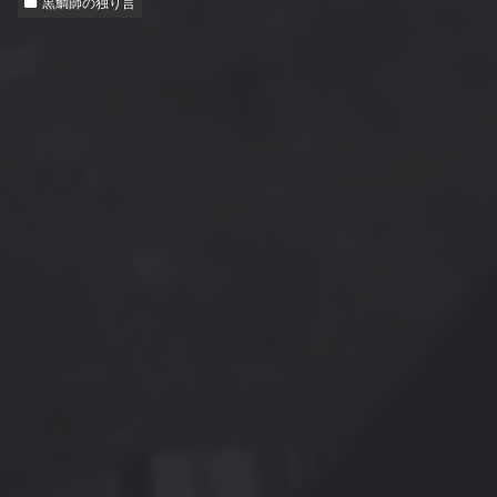
黒鯛師の独り言