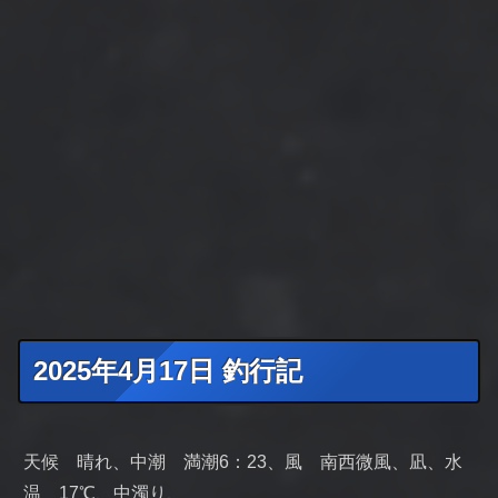
2025年4月17日 釣行記
天候 晴れ、中潮 満潮6：23、風 南西微風、凪、水
温 17℃、中濁り、