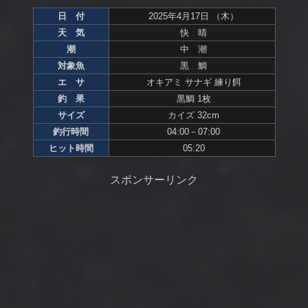
日 付
2025年4月17日 （木）
天 気
快 晴
潮
中 潮
対象魚
黒 鯛
エ サ
オキアミ サナギ 練り餌
釣 果
黒鯛 1枚
サイズ
カイズ 32cm
釣行時間
04:00－07:00
ヒット時間
05:20
スポンサーリンク