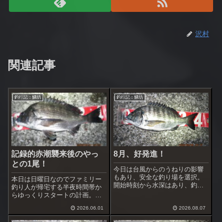
沢村
関連記事
釣行記：鱗坊
釣行記：鱗坊
記録的赤潮襲来後のやっ
8月、好発進！
との1尾！
今日は台風からのうねりの影響
もあり、安全な釣り場を選択。
本日は日曜日なのでファミリー
開始時刻から水深はあり、釣れ
釣り人が帰宅する半夜時間帯か
そうな雰囲気。コマセはいつも
らゆっくりスタートの計画。最
通り一点集中。食いが立たない
近は日没時刻も19時近くになっ
ときはハリスにガン玉を打たず
2026.06.01
2026.08.07
てきたので到着時には黒鯛専念
にふわっと海中をサナギで漂わ
の釣り人が2名。仕掛け投入前に