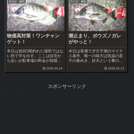
している。
釣行記：鱗坊
釣行記：鱗坊
コマセを5柄杓投入したらいきな
り大型黒鯛がハネを見せた。
物価高対策！ワンチャン
潮止まり、ボウズノガレ
ゲット！
がやっと！
本日は前回3尾釣れた場所ではな
本日は長潮で夕方干潮のマイナ
い所で竿を出す。ここは自宅か
ス条件、唯一の味方は気温の若
ら近いが駐車場の料金が段階ス
干の春めき、好天という事の
ライド方式なので3～4時間やる
み。当初より、ロースコアの戦
2026.03.24
2026.02.13
と曜日によっては高額出費にな
いになることは覚悟の上。案の
ってしまう。
定、エサ取りすらいないオキア
ミの頭すら取られないで残って
くる。
スポンサーリンク