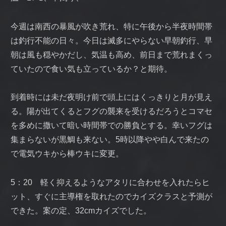
今週は南西の暴風が吹き荒れ、特に午後から半夜時間帯
は釣行不能の日々。今日は滅多にやらない早朝釣行、早
朝は風も穏やかだし、気温も高め、前日まで荒れまくっ
ていたので食い気も立っているか？と期待。
到着時には未だ夜明け前で頭上にはくっきりと月が見え
る。陽が出てくるとフグの襲来を受けるだろうとコマセ
を多めに撒いて暗い時間帯での勝負とする。幸いフグは
集まらないが黒鯛も来ない。5時以降やや白んで来たの
で電気ウキから棒ウキに変更。
5：20 軽く抑えるようなアタリに合わせを入れたらヒ
ット、すぐに主導権を取れたのでカイズクラスと予測が
できた。案の定、32cmカイズでした。