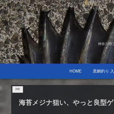
神奈川県
HOME
黒鯛釣り 
PR
海苔メジナ狙い、やっと良型ゲ