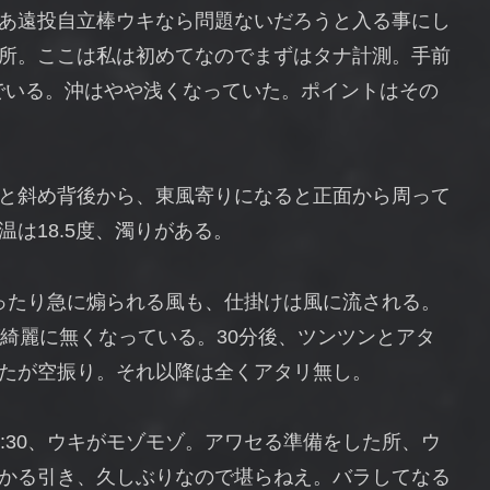
あ遠投自立棒ウキなら問題ないだろうと入る事にし
所。ここは私は初めてなのでまずはタナ計測。手前
んでいる。沖はやや浅くなっていた。ポイントはその
と斜め背後から、東風寄りになると正面から周って
は18.5度、濁りがある。
なったり急に煽られる風も、仕掛けは風に流される。
が綺麗に無くなっている。30分後、ツンツンとアタ
たが空振り。それ以降は全くアタリ無し。
:30、ウキがモゾモゾ。アワセる準備をした所、ウ
かる引き、久しぶりなので堪らねえ。バラしてなる