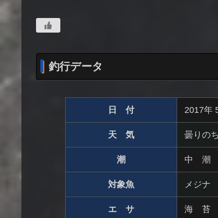
釣行データ
日 付
2017年
天 気
曇りの
潮
中 潮
対象魚
メジナ
エ サ
海 苔