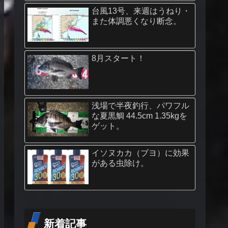
台風13号、来週はうねり・
また体調悪くなり断念。
8月スタート！
浅場で半夜釣行、パワフル
な夏黒鯛 44.5cm 1.35kgを
ゲット。
イソヌカカ（ブヨ）に効果
がある虫除け。
新着記事