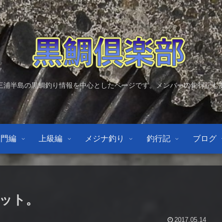
三浦半島の黒鯛釣り情報を中心としたページです。メンバーの釣行記も
入門編
上級編
メジナ釣り
釣行記
ブログ
ット。
2017.05.14