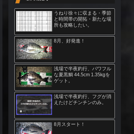
うねり徐々に収まる・季節
と時間帯の開拓・新たな場
所も攻略したい。
8月、好発進！
浅場で半夜釣行、パワフル
な夏黒鯛 44.5cm 1.35kgを
ゲット。
浅場で半夜釣行、フグが消
えたけどチンチンのみ。
8月スタート！