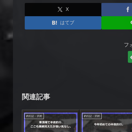
X
はてブ
フ
関連記事
釣行記：沢村
釣行記：沢村