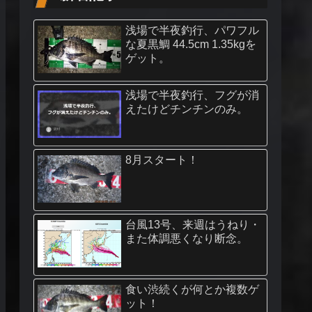
浅場で半夜釣行、パワフル
な夏黒鯛 44.5cm 1.35kgを
ゲット。
浅場で半夜釣行、フグが消
えたけどチンチンのみ。
8月スタート！
台風13号、来週はうねり・
また体調悪くなり断念。
食い渋続くが何とか複数ゲ
ット！