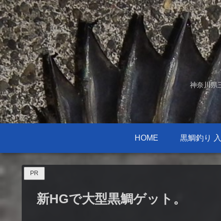
神奈川県
HOME
黒鯛釣り 
PR
新HGで大型黒鯛ゲット。