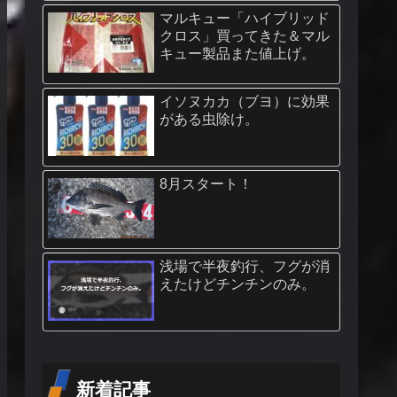
マルキュー「ハイブリッド
クロス」買ってきた＆マル
キュー製品また値上げ。
イソヌカカ（ブヨ）に効果
がある虫除け。
8月スタート！
浅場で半夜釣行、フグが消
えたけどチンチンのみ。
新着記事