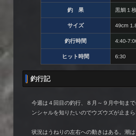
釣 果
黒鯛１
サイズ
49cm 1.
釣行時間
4:40-7:0
ヒット時間
6:30
釣行記
今週は４回目の釣行、８月～９月中旬まで
ンシャルを知りたいのでウズウズが止まら
状況はうねりの左右への動きはある。潮はス