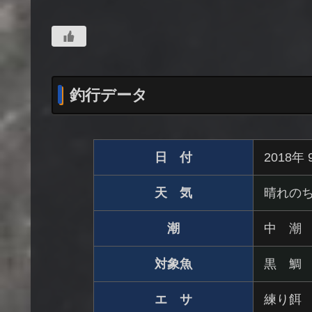
釣行データ
日 付
2018年
天 気
晴れの
潮
中 潮
対象魚
黒 鯛
エ サ
練り餌