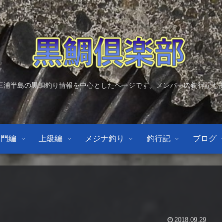
三浦半島の黒鯛釣り情報を中心としたページです。メンバーの釣行記も
入門編
上級編
メジナ釣り
釣行記
ブログ
2018.09.29