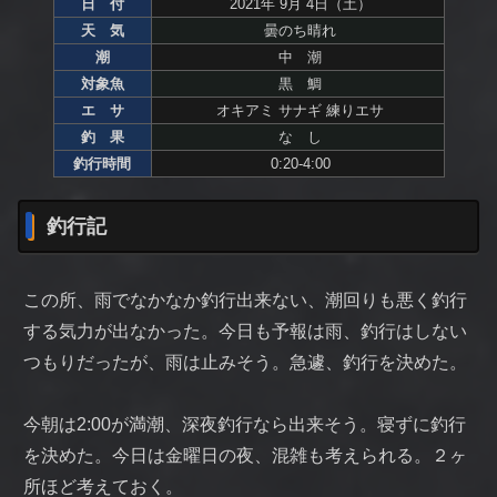
日 付
2021年 9月 4日（土）
天 気
曇のち晴れ
潮
中 潮
対象魚
黒 鯛
エ サ
オキアミ サナギ 練りエサ
釣 果
な し
釣行時間
0:20-4:00
釣行記
この所、雨でなかなか釣行出来ない、潮回りも悪く釣行
する気力が出なかった。今日も予報は雨、釣行はしない
つもりだったが、雨は止みそう。急遽、釣行を決めた。
今朝は2:00が満潮、深夜釣行なら出来そう。寝ずに釣行
を決めた。今日は金曜日の夜、混雑も考えられる。２ヶ
所ほど考えておく。