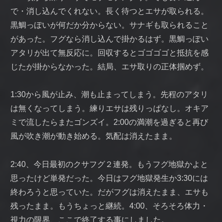
で・消し込んでくれない。長く待つとエサが取られる。
黒鯛っぽいが何だか分からない。サナギも取られること
があった。フグなら消し込んで掛かるはず。黒鯛っぽい
アタリが出て無反応に。回収するとゴゴゴゴと抵抗を感
じたが掛からなかった。結局、エサ取りの正体掴めず。
1:30から風が止み、潮も止まってしまう。先程のアタリ
は無くなってしまう。練りエサは残りっぱなし。オキア
ミで流したらまたゴンズイ。2:00の満潮を過ぎると再び
風が吹き潮が動き始める。気配は消えたまま。
2:40、今日最初のクサフグ２連発。もうフグ地獄かよと
思ったけど単発だった。今日はフグ地獄発生か3:30には
終わろうと思っていた。だがフグは消えたまま、エサも
残ったまま。もうちょっと継続。4:00、そろそろ体力・
視力の限界、ここで終了する事にしました。