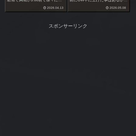
げてしまう潮。条件的には悪く
かなり難しいだろう。これで釣
2026.04.13
2026.05.08
出ないかも知れないがやってみ
れなければ今シーズンは諦める
る。
事にする。
スポンサーリンク