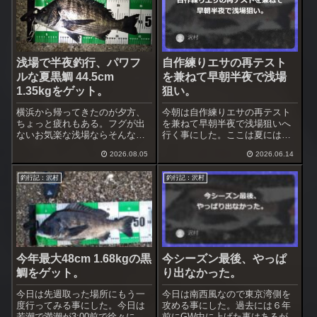
浅場で半夜釣行、パワフ
自作練りエサの再テスト
ルな夏黒鯛 44.5cm
を兼ねて早朝半夜で浅場
1.35kgをゲット。
狙い。
横浜から帰ってきたのが夕方、
今朝は自作練りエサの再テスト
ちょっと疲れもある。フグが出
を兼ねて早朝半夜で浅場狙いへ
ないお気楽な浅場ならそんなに
行く事にした。ここは夏には実
体力も使わない、半夜で釣行す
績があるが、昨年は１枚のみと
2026.08.05
2026.06.14
る事にした。心配なのはうねり
不発だった。海面まで棚引く海
で左右へ落ち着かない流れ。う
藻は先日の台風で切れただろ
釣行記：沢村
釣行記：沢村
ねりは前回より弱いので大丈夫
う。満潮は2:30、その前後を深
だろうと思った。
夜～早朝まで半夜で狙う事にし
た。
今年最大48cm 1.68kgの黒
今シーズン最後、やっぱ
鯛をゲット。
り出なかった。
今日は先週取った場所にもう一
今日は南西風なので東京湾側を
度行ってみる事にした。今日は
攻める事にした。過去には６年
若潮で満潮が3:00前で徐々に下
前にGW中に上げた事はあるが、