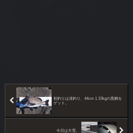
初釣りは渚釣り、44cm 1.33kgの黒鯛を
ゲット。
今日は大雪。