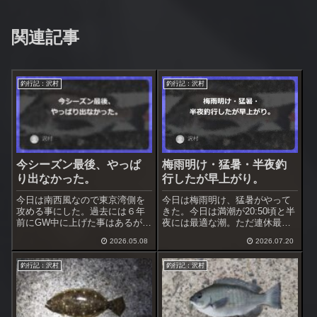
関連記事
釣行記：沢村
釣行記：沢村
今シーズン最後、やっぱ
梅雨明け・猛暑・半夜釣
り出なかった。
行したが早上がり。
今日は南西風なので東京湾側を
今日は梅雨明け、猛暑がやって
攻める事にした。過去には６年
きた。今日は満潮が20:50頃と半
前にGW中に上げた事はあるが、
夜には最適な潮。ただ連休最終
かなり難しいだろう。これで釣
日なので釣り人が居る可能性あ
2026.05.08
2026.07.20
れなければ今シーズンは諦める
り。夏のホームの浅場なら空い
事にする。
ているだろう、半夜で釣行する
釣行記：沢村
釣行記：沢村
事にした。