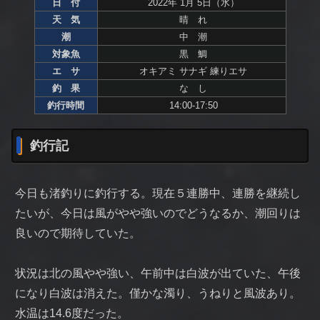
日 付
2022年 1月 5日（水）
天 気
晴 れ
潮
中 潮
対象魚
黒 鯛
エ サ
オキアミ サナギ 練りエサ
釣 果
な し
釣行時間
14:00-17:50
釣行記
今日も渚釣りに釣行する。現在５連勝中、連勝を継続し
たいが、今日は風がやや強いのでどうなるか、潮回りは
良いので期待していた。
状況は北の風やや強い、午前中は白波が出ていた、午後
になり白波は消えた。僅かな濁り、うねりと風波あり。
水温は14.6度だった。