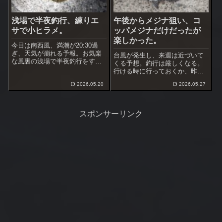
浅場で半夜釣行、練りエ
午後からメジナ狙い、コ
サで小ヒラメ。
ッパメジナだけだったが
楽しかった。
今日は南西風、満潮が20:30過
ぎ、天気が崩れる予報。お気楽
台風が発生し、来週は近づいて
な風裏の浅場で半夜釣行をする
くる予想。釣行は厳しくなる。
事にした。雨が降り始めたらす
行ける時に行っておくか、昨日
ぐ撤収するつもり。ここは昨年
のリベンジで海苔メジナ狙いを
秋に黒鯛を上げているが半夜で
2026.05.20
2026.05.27
決めた。今日は午後からの短時
の経験は１回のみ。
間の予定、のんびり釣りをする
事にした。
スポンサーリンク