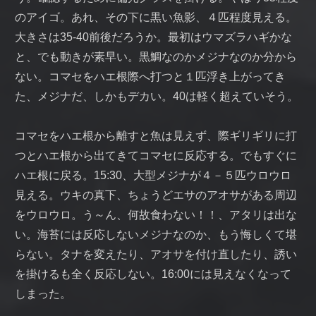
のアイゴ。あれ、その下に黒い魚影、４匹程度見える。
大きさは35-40前後だろうか。最初はウマズラハギかな
と、でも動きが素早い。黒鯛なのかメジナなのか分から
ない。コマセをハエ根際へ打つと１匹浮き上がってき
た、メジナだ、しかもデカい。40は軽く超えていそう。
コマセをハエ根から離すと魚は見えず、際ギリギリに打
つとハエ根から出てきてコマセに反応する。でもすぐに
ハエ根に戻る。15:30、大型メジナが４－５匹ウロウロ
見える。ウキの真下、ちょうどエサのアオサがある周辺
をウロウロ。う～ん、何故食わない！！、アタリは出な
い。海苔には反応しないメジナなのか、もう悔しくて堪
らない。タナを変えたり、アオサを付け直したり、誘い
を掛けるも全く反応しない。16:00には見えなくなって
しまった。