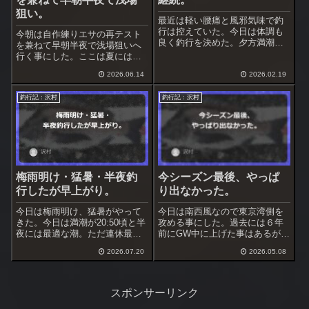
狙い。
最近は軽い腰痛と風邪気味で釣
行は控えていた。今日は体調も
今朝は自作練りエサの再テスト
良く釣行を決めた。夕方満潮で
を兼ねて早朝半夜で浅場狙いへ
潮周りは文句無し、海水温低下
行く事にした。ここは夏には実
で厳しいかも知れないがやって
績があるが、昨年は１枚のみと
みる。
2026.06.14
2026.02.19
不発だった。海面まで棚引く海
藻は先日の台風で切れただろ
釣行記：沢村
釣行記：沢村
う。満潮は2:30、その前後を深
夜～早朝まで半夜で狙う事にし
た。
梅雨明け・猛暑・半夜釣
今シーズン最後、やっぱ
行したが早上がり。
り出なかった。
今日は梅雨明け、猛暑がやって
今日は南西風なので東京湾側を
きた。今日は満潮が20:50頃と半
攻める事にした。過去には６年
夜には最適な潮。ただ連休最終
前にGW中に上げた事はあるが、
日なので釣り人が居る可能性あ
かなり難しいだろう。これで釣
2026.07.20
2026.05.08
り。夏のホームの浅場なら空い
れなければ今シーズンは諦める
ているだろう、半夜で釣行する
事にする。
事にした。
スポンサーリンク