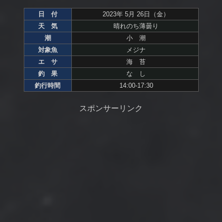
日 付
2023年 5月 26日（金）
天 気
晴れのち薄曇り
潮
小 潮
対象魚
メジナ
エ サ
海 苔
釣 果
な し
釣行時間
14:00-17:30
スポンサーリンク