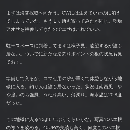
まずは海苔採取へ向かう。GWには生えていたのに消え
てしまっていた。もう１ヶ所も寄ってみたが同じ。乾燥
アオサを持参してきたのでエサはこれでいい。
駐車スペースに到着してまずは様子見、遠望するが誰も
居ない。ついでに新たな渚釣りポイントの根の状況も見
ておく。
準備して入るが、コマセ用の砂が重くて休憩しながら地
磯に入る。釣り人は誰も居なかった。状況は南西風、や
や強いのち強風。うねり高い、薄濁り。海水温は20.8度
だった。
この地磯に入るのは５年ぶりくらいかな。写真のハエ根
の際々を攻める。40UPの実績も高く、何度このハエ根