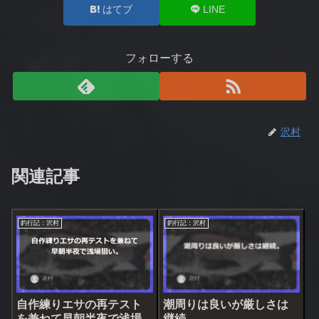
はてブ
LINE
フォローする
沢村
関連記事
釣行記：沢村
釣行記：沢村
自作練りエサの再テスト
潮周りは良いが厳しさは
を兼ねて早朝半夜で浅場
継続。