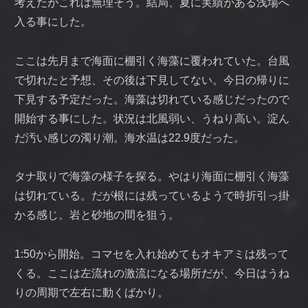
考えたがこれは無理そう。結局、夏に実績がある浅場へ
入る事にした。
ここは先月まで海面に棚引く海藻に覆われていた。台風
で切れたと予想、その後は下見してない。今日の帰りに
下見する予定だった。海藻は切れている感じだったので
開始する事にした。状況は北風弱い、うねり高い。淀ん
だ汚い感じの濁り潮。海水温は22.9度だった。
タナ取りで海藻の様子を探る。やはり海面に棚引く海藻
は切れている。だが根には残っているようで時折引っ掛
かる感じ。岩と砂地の間を狙う。
1:50から開始。コマセを入れ始めてもオキアミは残って
くる。ここは左流れの激流になる場所だが、今日はうね
りの周期で左右に動くばかり。