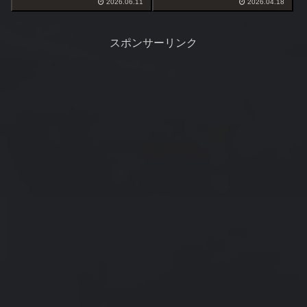
更。今日は土曜日なので浅場の
2026.06.11
2026.04.18
人がいる。根際狙いならメジナ
護岸を選択、ここならうねりは
が出るんじゃないかとかなり前
問題ない。
から目を付けていた。
スポンサーリンク