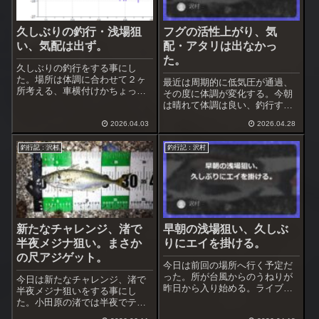
久しぶりの釣行・浅場狙
フグの活性上がり、気
い、気配は出ず。
配・アタリは出なかっ
た。
久しぶりの釣行をする事にし
た。場所は体調に合わせて２ヶ
最近は周期的に低気圧が通過、
所考える、車横付けかちょっと
その度に体調が変化する。今朝
歩くか。早朝起きると体調はま
は晴れて体調は良い、釣行する
あまあ、ちょっと歩く＆段差が
事にした。今朝はハイブリッド
ある浅場へ入る事にした。ここ
2026.04.03
2026.04.28
クロスが暗い時間帯に使えるか
は今年初めて入る。
調査を兼ねる。
釣行記：沢村
釣行記：沢村
新たなチャレンジ、渚で
早朝の浅場狙い、久しぶ
半夜メジナ狙い。まさか
りにエイを掛ける。
の尺アジゲット。
今日は前回の場所へ行く予定だ
った。所が台風からのうねりが
今日は新たなチャレンジ、渚で
昨日から入り始める。ライブカ
半夜メジナ狙いをする事にし
メラで見ると何処も這い上がり
た。小田原の渚では半夜でテト
が強い、これは無理そう場所変
ラ際を狙いメジナを釣っている