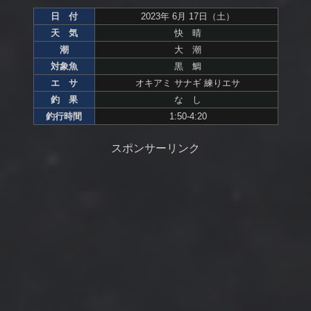
日 付
2023年 6月 17日（土）
天 気
快 晴
潮
大 潮
対象魚
黒 鯛
エ サ
オキアミ サナギ 練りエサ
釣 果
な し
釣行時間
1:50-4:20
スポンサーリンク