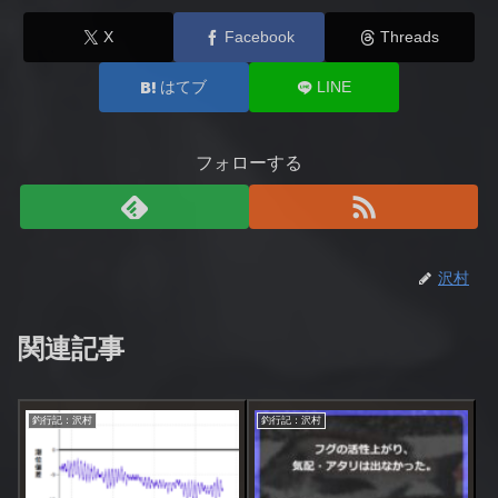
X
Facebook
Threads
はてブ
LINE
フォローする
沢村
関連記事
釣行記：沢村
釣行記：沢村