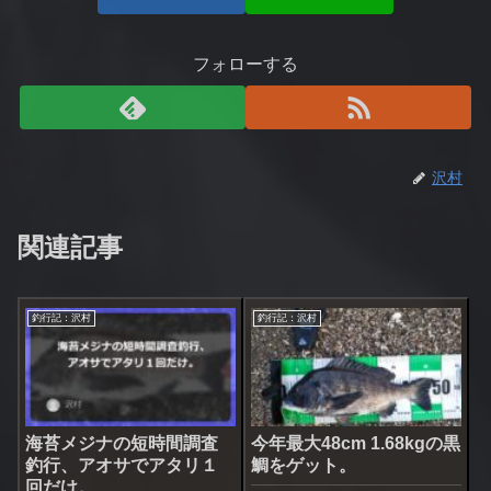
フォローする
沢村
関連記事
釣行記：沢村
釣行記：沢村
海苔メジナの短時間調査
今年最大48cm 1.68kgの黒
釣行、アオサでアタリ１
鯛をゲット。
回だけ。