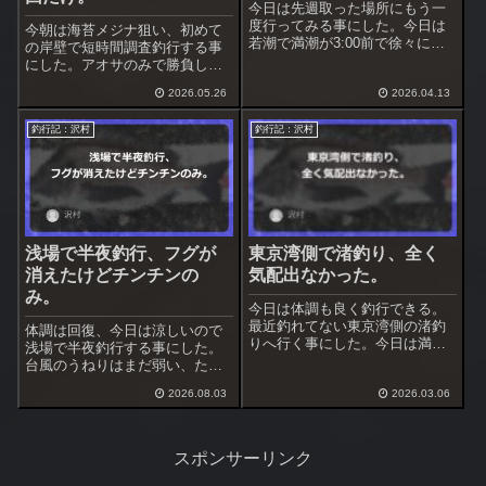
今日は先週取った場所にもう一
度行ってみる事にした。今日は
今朝は海苔メジナ狙い、初めて
若潮で満潮が3:00前で徐々に下
の岸壁で短時間調査釣行する事
げてしまう潮。条件的には悪く
にした。アオサのみで勝負した
出ないかも知れないがやってみ
い所だが保険でオキアミエサ少
る。
2026.05.26
2026.04.13
量持参＋オキアミコマセ少量入
れる。
釣行記：沢村
釣行記：沢村
浅場で半夜釣行、フグが
東京湾側で渚釣り、全く
消えたけどチンチンの
気配出なかった。
み。
今日は体調も良く釣行できる。
最近釣れてない東京湾側の渚釣
体調は回復、今日は涼しいので
りへ行く事にした。今日は満潮
浅場で半夜釣行する事にした。
が18:30、日中は潮位が低いので
台風のうねりはまだ弱い、ただ
遅めの開始とした。途中、寄り
北風が強くなってきた。前回の
道をしてアオサの状況調査＆採
2026.08.03
2026.03.06
場所へ行ってみて状況判断、無
取をしておいた。
理そうだったら移動する。
スポンサーリンク