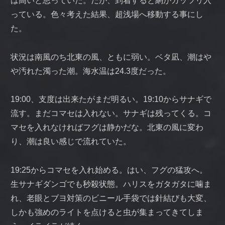
は高いと思っていた。だが、到着すると網がガッツリ入
っている。色々考えた結果、超浅場へ移動する事にし
た。
状況は南風のち北東の風、ともに弱い。ベタ凪、潮はや
や汚れた濁った潮。海水温は24.3度だった。
19:00、支度は出来たがまだ明るい。19:10からサナギで
流す。まだコマセは入れない。サナギは残ってくる。コ
マセを入れなければフグは静かだな。北東の風に変わ
り、潮は良い感じで流れていた。
19:25からコマセを入れ始める。はい、フグの猛攻へ。
生サナギダンゴでも秒殺状態。ハリスをガタガタに噛ま
れ、老眼とブヨ対策のビニール手袋では針結びも大変、
しかも強めのライトを点けると虫が集まってきてしま