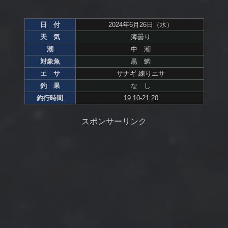
日 付
2024年6月26日（水）
天 気
薄曇り
潮
中 潮
対象魚
黒 鯛
エ サ
サナギ 練りエサ
釣 果
な し
釣行時間
19:10-21:20
スポンサーリンク