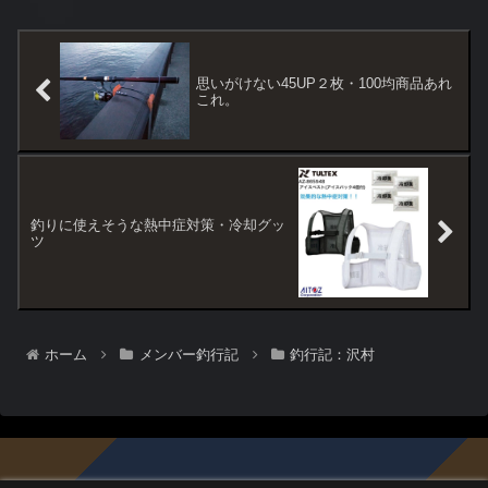
思いがけない45UP２枚・100均商品あれ
これ。
釣りに使えそうな熱中症対策・冷却グッ
ツ
ホーム
メンバー釣行記
釣行記：沢村