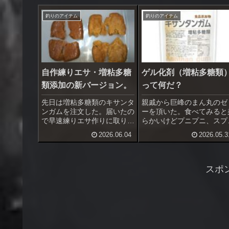
釣りのアイテム
釣りのアイテム
自作練りエサ・増粘多糖
ゲル化剤（増粘多糖類
類添加の新バージョン。
って何だ？
先日は増粘多糖類のキサンタ
親戚から巨峰のまん丸のゼ
ンガムを注文した。届いたの
ーを頂いた。食べてみると
で早速練りエサ作りに取り掛
らかいけどプニプニ、スプ
かる。ここでキサンタンガム
ンでは簡単に潰れないしっ
2026.06.04
2026.05.3
やキサンタンガムを使った練
りとした硬さがあった。寒
りエサの作り方をAIに聞いて
やゼラチンとは違った硬さ
みた。答えはこちら。キサン
コンニャクに近いけどそこ
タンガムは、練りエサの「粘
で硬くない。これは針に付
スポ
り」「まとまり（保形性）」
られそう（笑）、硬いハイ
「ハ...
リッド...