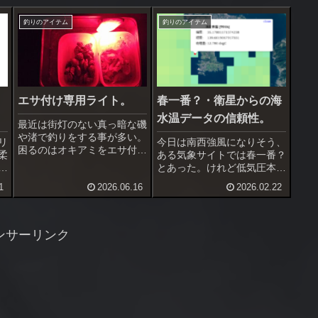
釣りのアイテム
釣りのアイテム
）
エサ付け専用ライト。
春一番？・衛星からの海
水温データの信頼性。
最近は街灯のない真っ暗な磯
や渚で釣りをする事が多い。
リ
今日は南西強風になりそう、
困るのはオキアミをエサ付け
柔
ある気象サイトでは春一番？
する時、頭と尾を触っただけ
ー
とあった。けれど低気圧本体
では分からない。弱光量のク
か
は大陸、日本海に低気圧が入
1
2026.06.16
2026.02.22
リップライトやキャップライ
天
れば春一番は確実。東京都心
トを使っているが、スイッチ
、
は風吹かず、春一番にはなら
ONOFFが面倒だし、不意に
ま
ないんじゃないかと思う。で
海面を照らしかねない。エサ
け
も三浦は南西強風確実、場合
ンサーリンク
ボッ...
ブ
によっては20m/s超えの暴
風。...