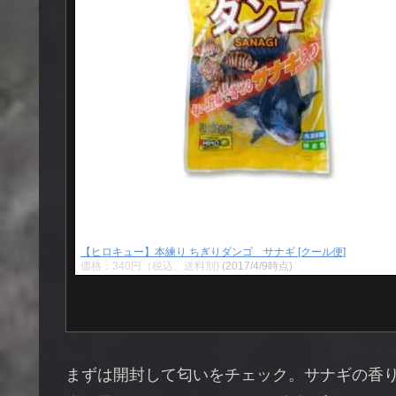
【ヒロキュー】本練り ちぎりダンゴ サナギ [クール便]
価格：340円（税込、送料別)
(2017/4/9時点)
まずは開封して匂いをチェック。サナギの香