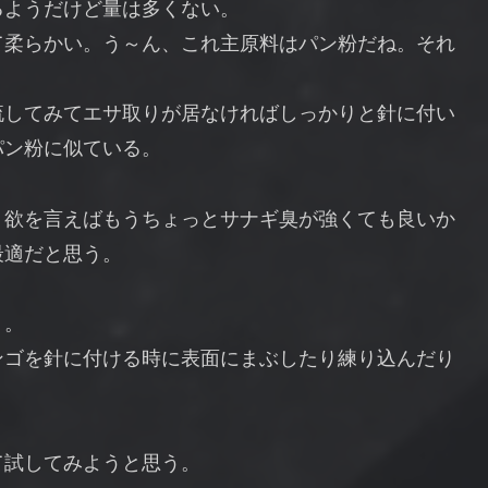
るようだけど量は多くない。
て柔らかい。う～ん、これ主原料はパン粉だね。それ
流してみてエサ取りが居なければしっかりと針に付い
パン粉に似ている。
。欲を言えばもうちょっとサナギ臭が強くても良いか
最適だと思う。
う。
ンゴを針に付ける時に表面にまぶしたり練り込んだり
て試してみようと思う。