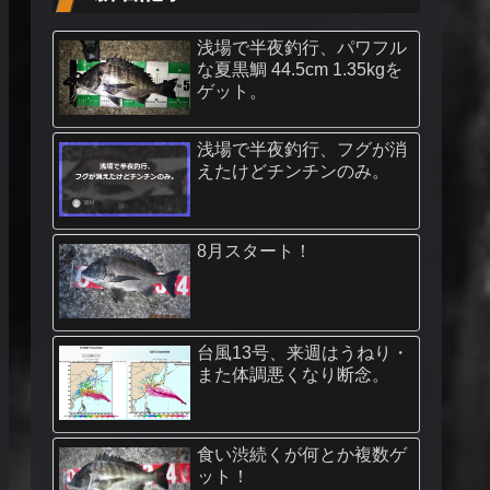
浅場で半夜釣行、パワフル
な夏黒鯛 44.5cm 1.35kgを
ゲット。
浅場で半夜釣行、フグが消
えたけどチンチンのみ。
8月スタート！
台風13号、来週はうねり・
また体調悪くなり断念。
食い渋続くが何とか複数ゲ
ット！