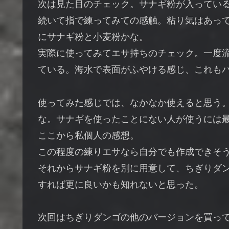
次は見た目のチェック。サナギ粉が入ってい
続いて指で練ってみての感触。粘り気はあっ
にサナギ粉と小麦粉かな。
実際に使ってみてエサ持ちのチェック。一度
ている。海水で表面がふやける感じ、これも
使ってみた感じでは、なかなか使えると思う
な。サナギを使ったことにない人が使うには
ここから私個人の感想。
この程度の練りエサなら自分でも作成できそ
それからサナギ粉を別に用意して、ちぎりダ
すれば更に良いかも知れないと思った。
次回はちぎりダンゴの他のバージョンを買っ