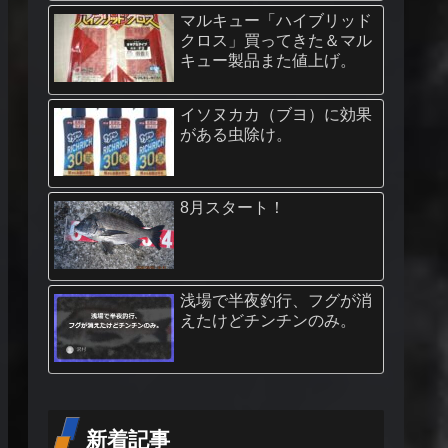
マルキュー「ハイブリッド
クロス」買ってきた＆マル
キュー製品また値上げ。
イソヌカカ（ブヨ）に効果
がある虫除け。
8月スタート！
浅場で半夜釣行、フグが消
えたけどチンチンのみ。
新着記事