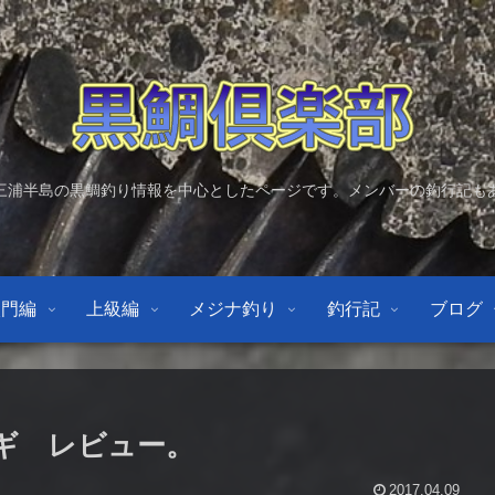
三浦半島の黒鯛釣り情報を中心としたページです。メンバーの釣行記も
入門編
上級編
メジナ釣り
釣行記
ブログ
ナギ レビュー。
2017.04.09