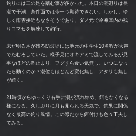
釣りには二の足を踏む事が多かった。本日の潮廻りは長
潮で干潮、条件面では今一つ期待できない。しかし、珍
しく雨雲接近もなさそうであり、ダメ元で冷凍庫内の残
りコマセを解凍して釣行。
未だ明るさが残る防波堤には地元の中学生10名程が大声
でたむろしていた。様子見にオキアミで流してみるが見
事なほどの潮止まり、フグすら食い気無し。いつになっ
たら動くのか？潮位もほとんど変化無し、アタリも無し
が続く。
21時頃からゆっくり右手に潮が流れ始め、餌もなくなる
様になる。久しぶりに月も見られる天気で、釣果に関係
なく最高の釣り風情。この際だから餌付けも色々工夫し
てみる。