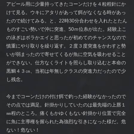
アピール用に少量持ってきたコーンだけを４粒程針にか
けて見る。ウキにアタリがあって餌がなくなる時があっ
たので続けてみる。と、22時30分合わせを入れたとたん
ものすごい勢いで沖に突進、50ｍ位糸が出た。経験上こ
の泳ぎはボラかエイと思ったが初めてのチャンスなので
慎重にやり取りを繰り返す。２度３度突進をかわすと勢
いが弱まったので寄せてくるが魚に空気を吸わせること
ができない。仕方なくライトを照らし取り込むと本命の
黒鯛４３㎝、当初は年無しクラスの突進力だったので少
し残念。
今までコーンだけの付け餌で釣った経験がなかったので
その点では満足。針掛かりしていたのは最先端の上唇１
㎜程のところ。痛くもかゆくもない針掛かり位置で完全
に魚に主導権を握られた為強烈な引きになった様だ。危
ない！危ない！