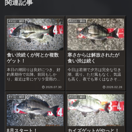
関連記事
釣行記：鱗坊
釣行記：鱗坊
食い渋続くが何とか複数
寒さからは解放されたが
ゲット！
食い渋は続く
本日の潮回りは良好につき、好
今日は若潮で夕方は完全な引き
釣果期待で出陣。前回もしか
潮、底り。ただ風もなく、気温
り、最近は常にゲリラ雷雨の心
も高く、夜でも寒くはなさそ
配をしながらの不安な日程が多
う。水温を計ると14.5℃ 外気
2026.07.30
2026.02.28
かった。今日の天気はその不安
温とほぼ同じ。この間までは水
要素無し、風も北寄りの爽やか
温の方が外気温より5℃前後高か
釣行記：鱗坊
釣行記：鱗坊
な風で条件は最高。後は釣れて
った。
くれれば良いだけ。
8月スタート！
カイズゲットがやっと！