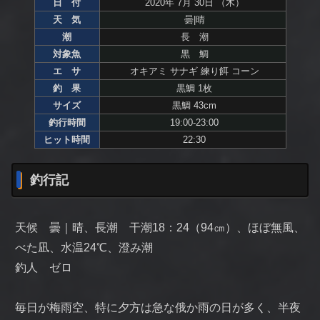
日 付
2020年 7月 30日 （木）
天 気
曇|晴
潮
長 潮
対象魚
黒 鯛
エ サ
オキアミ サナギ 練り餌 コーン
釣 果
黒鯛 1枚
サイズ
黒鯛 43cm
釣行時間
19:00-23:00
ヒット時間
22:30
釣行記
天候 曇｜晴、長潮 干潮18：24（94㎝）、ほぼ無風、
べた凪、水温24℃、澄み潮
釣人 ゼロ
毎日が梅雨空、特に夕方は急な俄か雨の日が多く、半夜