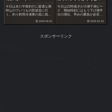
今日は未だ半夜釣行に最適な潮
今日は22時過ぎが大潮干潮ピー
時なのでいつもの防波堤に行
ク、開始時刻にはもう下げ潮半
く。釣り餌用冷凍庫の底に残っ
分の潮位、早めの勝負が必至。
ていたアミコマセや残り物の集
だが、苦戦は続き、本日はコマ
2026.08.03
2026.03.18
魚剤チヌベスト等を処分するた
セのブレンドを大幅に変更した
め適当ブレンドのコマセを持
のが原因なのか？
参。
スポンサーリンク