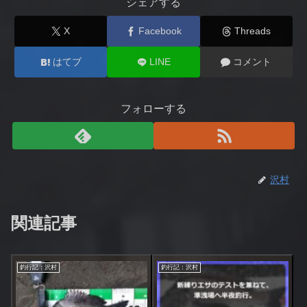
シェアする
X
Facebook
Threads
はてブ
LINE
コメント
フォローする
沢村
関連記事
釣行記：沢村
釣行記：沢村