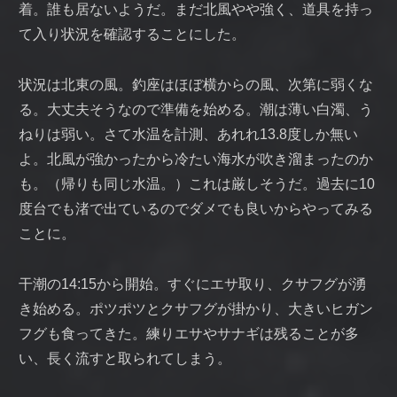
着。誰も居ないようだ。まだ北風やや強く、道具を持っ
て入り状況を確認することにした。
状況は北東の風。釣座はほぼ横からの風、次第に弱くな
る。大丈夫そうなので準備を始める。潮は薄い白濁、う
ねりは弱い。さて水温を計測、あれれ13.8度しか無い
よ。北風が強かったから冷たい海水が吹き溜まったのか
も。（帰りも同じ水温。）これは厳しそうだ。過去に10
度台でも渚で出ているのでダメでも良いからやってみる
ことに。
干潮の14:15から開始。すぐにエサ取り、クサフグが湧
き始める。ポツポツとクサフグが掛かり、大きいヒガン
フグも食ってきた。練りエサやサナギは残ることが多
い、長く流すと取られてしまう。