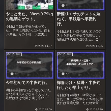
やっと出た、38cm 0.79kg
新練りエサのテストを兼
の黒鯛をゲット。
ねて、準浅場へ半夜釣
行。
今日は早朝か半夜か迷ってい
た。早朝は満潮が6:15頃、雨も
今日は新しい自作練りエサのテ
8:00頃からの予報、大丈夫だろ
ストを兼ねて半夜で黒鯛狙い、
うと早朝釣行に行く事にした。
場所は準浅場を選択した。ここ
天気が崩れる前でちょっと腰が
は３回目かな、まだ釣果は得ら
重いけれど頑張って歩く。
2026.04.07
2026.06.05
れていない。満潮が21:00なので
潮回りは良い。台風のうねりは
釣行記：沢村
釣行記：沢村
収まったけど黒鯛が食うかどう
かは微妙な所。
今年初めての半夜釣行。
梅雨明け・猛暑・半夜釣
行したが早上がり。
明日の早朝釣行を予定していた
が北風強風＆かなり冷えそう。
今日は梅雨明け、猛暑がやって
最近は朝は北風が強く寒い・夕
きた。今日は満潮が20:50頃と半
方は無風になる傾向がある。な
夜には最適な潮。ただ連休最終
らば今年初めての半夜釣行をや
日なので釣り人が居る可能性あ
ってみようと思った。
2026.03.09
2026.07.20
り。夏のホームの浅場なら空い