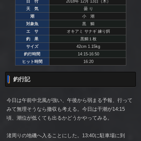
日 付
2018年 12月 13日（木）
天 気
曇 り
潮
小 潮
対象魚
黒 鯛
エ サ
オキアミ サナギ 練り餌
釣 果
黒鯛１枚
サイズ
42cm 1.15kg
釣行時間
14:15-16:50
ヒット時間
16:20
釣行記
今日は午前中北風が強い、午後から弱まる予報、行って
みて無理そうなら撤収も考える。今日は干潮が14:15
頃、潮位が低くても出るかどうかやってみる。
渚周りの地磯へ入ることにした。13:40に駐車場に到