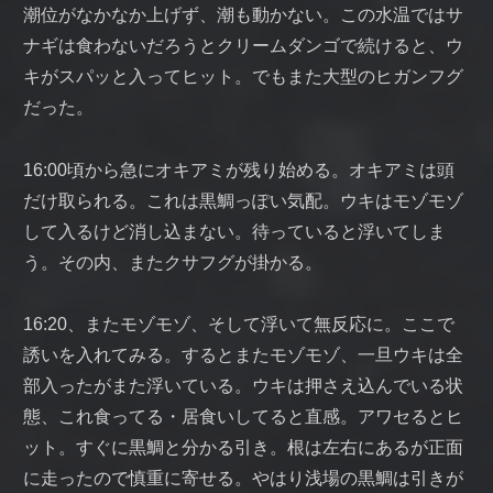
潮位がなかなか上げず、潮も動かない。この水温ではサ
ナギは食わないだろうとクリームダンゴで続けると、ウ
キがスパッと入ってヒット。でもまた大型のヒガンフグ
だった。
16:00頃から急にオキアミが残り始める。オキアミは頭
だけ取られる。これは黒鯛っぽい気配。ウキはモゾモゾ
して入るけど消し込まない。待っていると浮いてしま
う。その内、またクサフグが掛かる。
16:20、またモゾモゾ、そして浮いて無反応に。ここで
誘いを入れてみる。するとまたモゾモゾ、一旦ウキは全
部入ったがまた浮いている。ウキは押さえ込んでいる状
態、これ食ってる・居食いしてると直感。アワセるとヒ
ット。すぐに黒鯛と分かる引き。根は左右にあるが正面
に走ったので慎重に寄せる。やはり浅場の黒鯛は引きが