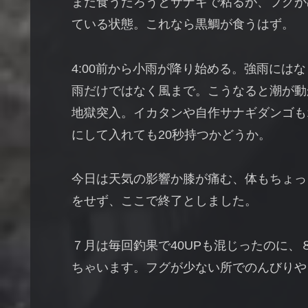
まだ食うだろうとサナギで粘るが、フグが
ている状態。これなら黒鯛が食うはず。
4:00前から小雨が降り始める。強雨には
雨だけではなく風まで。こうなると潮が動か
地獄突入。イカタンや自作サナギダンゴも
にして入れても20秒持つかどうか。
今日は天気の影響か膝が痛む、体もちょっと
をせず、ここで終了としました。
７月は毎回釣果で40UPも混じったのに
ちゃいます。フグが少ない所でのんびりや