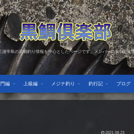
三浦半島の黒鯛釣り情報を中心としたページです。メンバーの釣行記も
入門編
上級編
メジナ釣り
釣行記
ブログ
2021.09.23