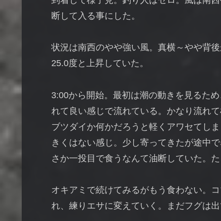
到着して様子見。釣り人はゼロ。風は南西
断して入る事にした。
状況は南西のやや強い風。真横～やや背後
25.0度と上昇していた。
3:00から開始。最初は潮の動きを見るた
れて良い感じで流れている。かなり流れて
ブツダイか何かだろうと軽くアワセてしま
きくはない感じ。少し寄ってきたが途中で
さか一投目で食うなんて油断していた。た
オキアミで続けてみるがもう食わない。コ
れ、練りエサに変えていく。まだフグは出