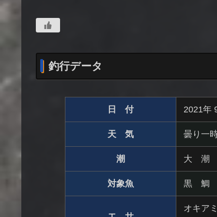
釣行データ
日 付
2021年
天 気
曇り一
潮
大 潮
対象魚
黒 鯛
オキアミ
エ サ