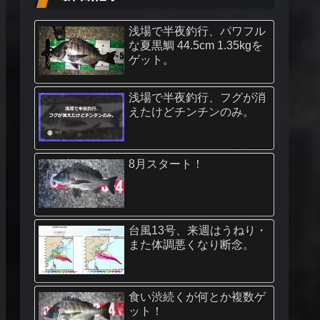
浅場で半夜釣行、パワフル
な夏黒鯛 44.5cm 1.35kgを
ゲット。
浅場で半夜釣行、フグが消
えたけどチンチンのみ。
8月スタート！
台風13号、来週はうねり・
また体調悪くなり断念。
食い渋続くが何とか複数ゲ
ット！