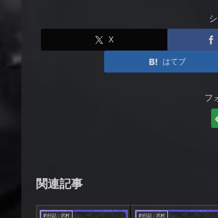
シ
X
はてブ
フ
関連記事
釣行記：沢村
釣行記：沢村