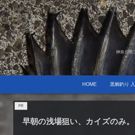
神奈川県
HOME
黒鯛釣り 
PR
早朝の浅場狙い、カイズのみ。