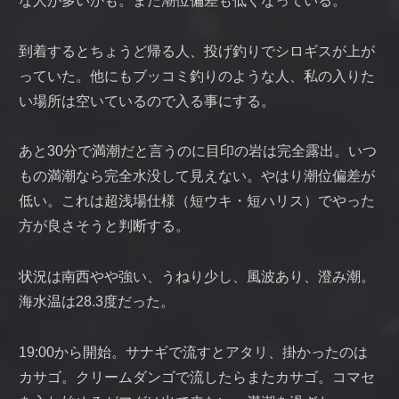
な人が多いかも。また潮位偏差も低くなっている。
到着するとちょうど帰る人、投げ釣りでシロギスが上が
っていた。他にもブッコミ釣りのような人、私の入りた
い場所は空いているので入る事にする。
あと30分で満潮だと言うのに目印の岩は完全露出。いつ
もの満潮なら完全水没して見えない。やはり潮位偏差が
低い。これは超浅場仕様（短ウキ・短ハリス）でやった
方が良さそうと判断する。
状況は南西やや強い、うねり少し、風波あり、澄み潮。
海水温は28.3度だった。
19:00から開始。サナギで流すとアタリ、掛かったのは
カサゴ。クリームダンゴで流したらまたカサゴ。コマセ