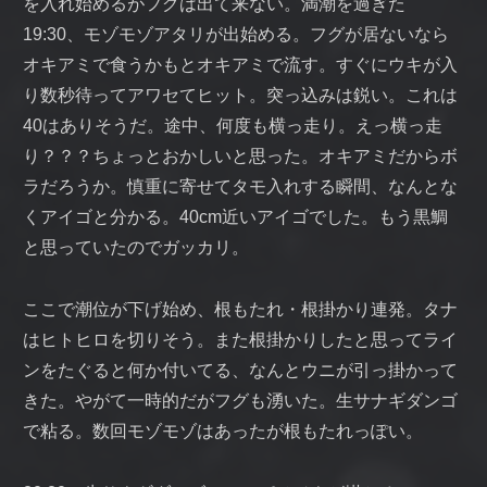
を入れ始めるがフグは出て来ない。満潮を過ぎた
19:30、モゾモゾアタリが出始める。フグが居ないなら
オキアミで食うかもとオキアミで流す。すぐにウキが入
り数秒待ってアワセてヒット。突っ込みは鋭い。これは
40はありそうだ。途中、何度も横っ走り。えっ横っ走
り？？？ちょっとおかしいと思った。オキアミだからボ
ラだろうか。慎重に寄せてタモ入れする瞬間、なんとな
くアイゴと分かる。40cm近いアイゴでした。もう黒鯛
と思っていたのでガッカリ。
ここで潮位が下げ始め、根もたれ・根掛かり連発。タナ
はヒトヒロを切りそう。また根掛かりしたと思ってライ
ンをたぐると何か付いてる、なんとウニが引っ掛かって
きた。やがて一時的だがフグも湧いた。生サナギダンゴ
で粘る。数回モゾモゾはあったが根もたれっぽい。