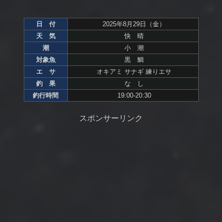
日 付
2025年8月29日（金）
天 気
快 晴
潮
小 潮
対象魚
黒 鯛
エ サ
オキアミ サナギ 練りエサ
釣 果
な し
釣行時間
19:00-20:30
スポンサーリンク