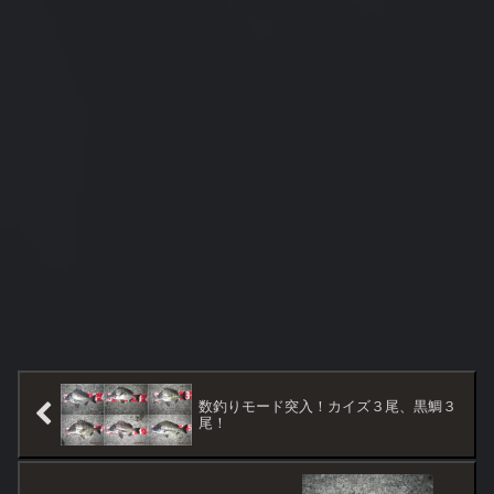
数釣りモード突入！カイズ３尾、黒鯛３
尾！