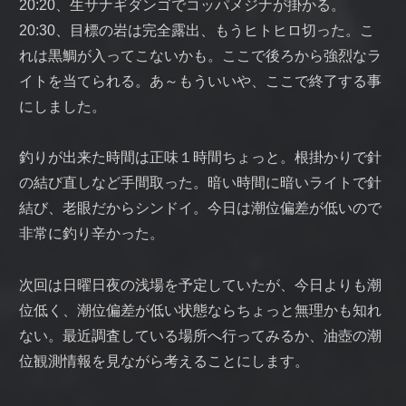
20:20、生サナギダンゴでコッパメジナが掛かる。
20:30、目標の岩は完全露出、もうヒトヒロ切った。こ
れは黒鯛が入ってこないかも。ここで後ろから強烈なラ
イトを当てられる。あ～もういいや、ここで終了する事
にしました。
釣りが出来た時間は正味１時間ちょっと。根掛かりで針
の結び直しなど手間取った。暗い時間に暗いライトで針
結び、老眼だからシンドイ。今日は潮位偏差が低いので
非常に釣り辛かった。
次回は日曜日夜の浅場を予定していたが、今日よりも潮
位低く、潮位偏差が低い状態ならちょっと無理かも知れ
ない。最近調査している場所へ行ってみるか、油壺の潮
位観測情報を見ながら考えることにします。