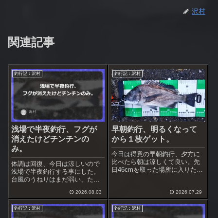
沢村
関連記事
釣行記：沢村
釣行記：沢村
浅場で半夜釣行、フグが
早朝釣行、明るくなって
消えたけどチンチンの
から１枚ゲット。
み。
今日は得意の早朝釣行、夕方に
比べたら朝は涼しくて良い。先
体調は回復、今日は涼しいので
日46cmを取った場所に入りたい
浅場で半夜釣行する事にした。
が、状況次第では渚へ変更も考
台風のうねりはまだ弱い、ただ
え、道具類は全て積み込む。到
北風が強くなってきた。前回の
着して様子見、問題なさそう、
2026.08.03
2026.07.29
場所へ行ってみて状況判断、無
入る事にした。
理そうだったら移動する。
釣行記：沢村
釣行記：沢村