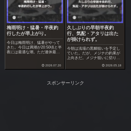
梅雨明け・猛暑・半夜釣
久しぶりの早朝半夜釣
行したが早上がり。
行、気配・アタリは出た
が掛けられず。
今日は梅雨明け、猛暑がやって
きた。今日は満潮が20:50頃と半
今朝は浅場の黒鯛狙いを予定し
夜には最適な潮。ただ連休最終
ていた。だが、メジナの釣果が
日なので釣り人が居る可能性あ
上向きだ。メジナ狙いに切り替
り。夏のホームの浅場なら空い
えるか、でも私に釣れるだろう
ているだろう、半夜で釣行する
2026.07.20
2026.05.18
か＆体力が持つのかと不安があ
事にした。
る。今朝は明るくなる頃が満
潮…
スポンサーリンク