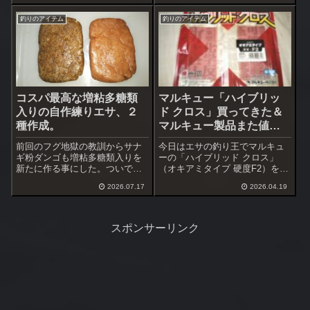
とは違った硬さ、コンニャクに
れます。嬉しい事に波高・周
釣りのアイテム
釣りのアイテム
近いけどそこまで硬くない。こ
期・波向データが追加されてま
れは針に付けられそう（笑）、
す。波やうねりでどのように推
硬いハイブリッド...
移していくのか、...
コスパ最高な増粘多糖類
マルキュー「ハイブリッ
入りの自作練りエサ、２
ド クロス」買ってきた＆
種作成。
マルキュー製品また値上
げ。
前回のフグ地獄の教訓からサナ
今日はエサの釣り王でマルキュ
ギ粉ダンゴも増粘多糖類入りを
ーの「ハイブリッド クロス」
新たに作る事にした。ついでに
（オキアミタイプ 硬度F2）を買
エビダンゴもまた配合を変えて
ってきました。エサの釣り王で
2026.07.17
2026.04.19
作る。左がサナギ粉ダンゴ、右
は初回はオキアミタイプ 硬度F2
がエビダンゴ。新しいサナギ粉
のみの入荷でした。価格は836
ダンゴはサナギ粉を減らして増
円、２Ｐ入りで１Ｐ418円、ちょ
粘多糖類2.5％入れる。かなり粘
っと高いですね。再冷凍が可能
スポンサーリンク
りが出て良い...
と...