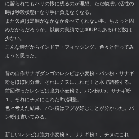
に齧られてもハリの懐に残るのが理想。ただ物凄い活性の
時は秒殺状態になり手に負えなくなる。
また欠点は黒鯛がなかなか食べてくれない事。ちょっと固
めだからだろうか。以前の実績では40UPもあるけど数は
少ない。
こんな時だからインドア・フィッシング。色々と作ってみ
ようと思った。
昔の自作サナギダンゴのレシピは小麦粉・パン粉・サナギ
粉をほぼ同分量、それにチヌにこれだ！と水で調整する。
前回作ったレシピは強力小麦粉２、パン粉0.5、サナギ粉
１、それにチヌにこれだ!!で調整。
色々考えた結果、パン粉はフグが好むことが分かった。パ
ン粉は省いてみる。
新しいレシピは強力小麦粉３、サナギ粉１、チヌにこれ