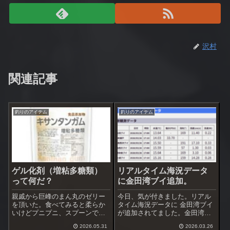
沢村
関連記事
釣りのアイテム
釣りのアイテム
ゲル化剤（増粘多糖類）
リアルタイム海況データ
って何だ？
に金田湾ブイ追加。
親戚から巨峰のまん丸のゼリー
今日、気が付きました。リアル
を頂いた。食べてみると柔らか
タイム海況データに 金田湾ブイ
いけどプニプニ、スプーンでは
が追加されてました。金田湾ブ
簡単に潰れないしっかりとした
イの日付をクリックすると海水
2026.05.31
2026.03.26
硬さがあった。寒天やゼラチン
温データ・各種グラフが表示さ