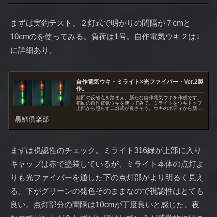
まずは実釣テスト。２灯式で明かりの間隔が７cmと
10cmのを使ってみる。負荷は1号。自作電気ウキ２は↓
に詳細あり。
自作電気ウキ・ミライト×光ファイバー・Ver.2製
作。
前回の反省点を踏まえ、新たな自作電気ウキを作成です。
初回の自作電気ウキを使ってみて、ミライトをウキトップ
上部から照らす二灯式が良さそう。ウキのボディから新た
に作成にかかる。
黒鯛倶楽部
まずは視認性のチェック。ミライト316緑が上部に入り
キャップは赤で塗装しているが、ミライト本体の点灯よ
りも光ファイバーを通した下の点灯部がより明るく見え
る。下がグリーンの発色そのままなので視認性はとても
良い。点灯部分の間隔は10cmが丁度良いと感じた。夜