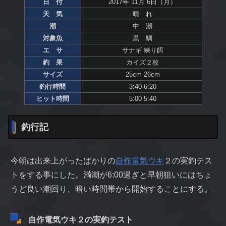
日 付
2017年 11月 6日（月）
天 気
晴 れ
潮
中 潮
対象魚
黒 鯛
エ サ
サナギ 練り餌
釣 果
カイズ２枚
サイズ
25cm 26cm
釣行時間
3:40-6:20
ヒット時間
5:00 5:40
釣行記
今朝は出来上がったばかりの
自作電気ウキ
２の実釣テス
トをする事にした。満潮が6:00過ぎと早朝狙いにはちょ
うど良い潮回り、暗い時間帯から開始することにする。
自作電気ウキ２の実釣テスト