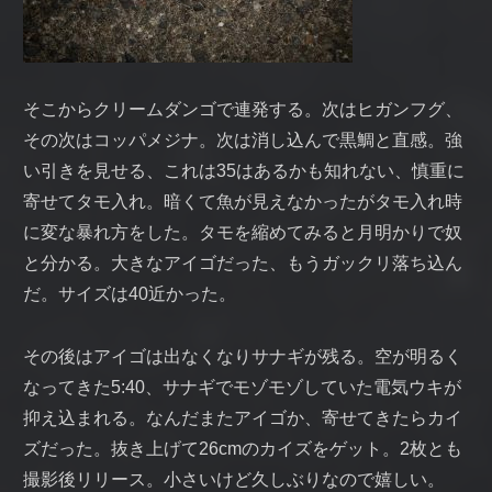
そこからクリームダンゴで連発する。次はヒガンフグ、
その次はコッパメジナ。次は消し込んで黒鯛と直感。強
い引きを見せる、これは35はあるかも知れない、慎重に
寄せてタモ入れ。暗くて魚が見えなかったがタモ入れ時
に変な暴れ方をした。タモを縮めてみると月明かりで奴
と分かる。大きなアイゴだった、もうガックリ落ち込ん
だ。サイズは40近かった。
その後はアイゴは出なくなりサナギが残る。空が明るく
なってきた5:40、サナギでモゾモゾしていた電気ウキが
抑え込まれる。なんだまたアイゴか、寄せてきたらカイ
ズだった。抜き上げて26cmのカイズをゲット。2枚とも
撮影後リリース。小さいけど久しぶりなので嬉しい。