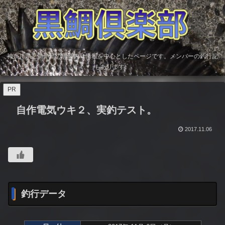
神奈川県三浦半島の黒鯛釣り情報を中心としたページです。メンバーの釣行記
もあります。
PR
自作電気ウキ２、実釣テスト。
2017.11.06
釣行データ