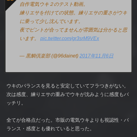
自作電気ウキ２のテスト動画。
練りエサを付けての状態。練りエサの重さがウキ
に乗って少し沈んでいます。
夜でピントが合ってませんが雰囲気は分かると思
います。
pic.twitter.com/gr3srM9VEx
— 黒鯛倶楽部 (@96dainet)
2017年11月6日
ウキのバランスを見ると安定していてフラつきがない。
次は感度、練りエサの重みでウキが沈みように感度もバ
ッチリ。
全てが合格点だった。市販の電気ウキよりも視認性・バ
ランス・感度とも優れていると思った。