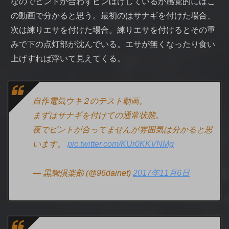
なのでピントが合わずピンぼけしているが感覚的にはこ
の動画で分かると思う。最初のはサナギを付けた場合、
次は練りエサを付けた場合。練りエサを付けるとその重
みで下の点灯部が沈んでいる。エサが無くなったり食い
上げすれば浮いて見えてくる。
自作電気ウキ２のテスト動画。
まずはサナギを付けての通常状態。
夜でピントが合ってませんが雰囲気は分かると思
います。
pic.twitter.com/KUr0KKVNMg
— 黒鯛倶楽部 (@96dainet)
2017年11月6日