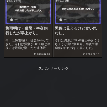
釣行記：沢村
釣行記：沢村
の経験は１回のみ。
梅雨明け・猛暑・半夜釣
黒鯛は見えるけど食い気
行したが早上がり。
なし。
今日は梅雨明け、猛暑がやって
今日は満潮が20:20頃と半夜には
きた。今日は満潮が20:50頃と半
ちょうど良い潮回り。半夜で黒
夜には最適な潮。ただ連休最終
鯛狙いに釣行する事にした。候
日なので釣り人が居る可能性あ
補は主に３ヶ所、周ってみて良
2026.07.20
2026.06.18
り。夏のホームの浅場なら空い
さそうなら入る事にする。
ているだろう、半夜で釣行する
事にした。
スポンサーリンク