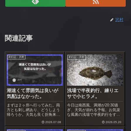
沢村
関連記事
釣行記：沢村
釣行記：沢村
潮速くて雰囲気は良いが
浅場で半夜釣行、練りエ
気配はなかった。
サで小ヒラメ。
まずは２ヶ所へ行ってみた。両
今日は南西風、満潮が20:30過
方とも刺し網あり、どうしよう
ぎ、天気が崩れる予報。お気楽
帰ろうか。天気も良く折角来た
な風裏の浅場で半夜釣行をする
のだから竿を出す事にした。場
事にした。雨が降り始めたらす
2026.07.08
2026.05.20
所はいつもの浅場へ、厳しいと
ぐ撤収するつもり。ここは昨年
は思うがやってみる。
秋に黒鯛を上げているが半夜で