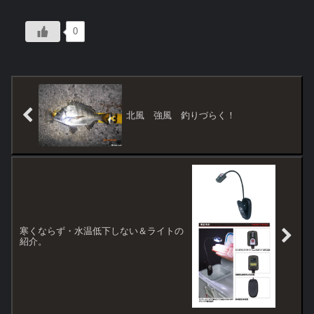
0
北風 強風 釣りづらく！
寒くならず・水温低下しない＆ライトの
紹介。