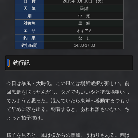
日 付
2015年 3月 10日 （火）
天 気
曇|晴
潮
中 潮
対象魚
黒 鯛
エ サ
オキアミ
釣 果
な し
釣行時間
14:30-17:30
釣行記
今日は暴風・大時化。この風では場所選択が難しい。前
回黒鯛を取ったんだし、ダメでもいいやと準浅場狙いし
てみようと思った。混んでいたら東岸へ移動するつもり
で早めに家を出る。到着すると、あれれ誰もいない、ち
ょっと拍子抜け。
様子を見ると、風は横からの暴風、うねりもある。潮は