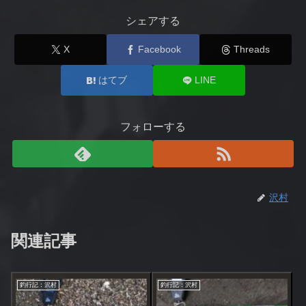
シェアする
X
Facebook
Threads
はてブ
LINE
フォローする
沢村
関連記事
釣行記：沢村
釣行記：沢村