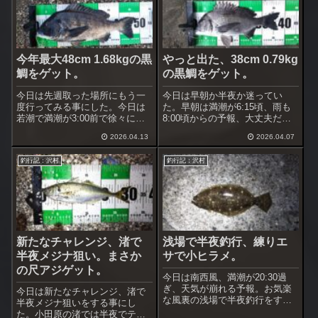
今年最大48cm 1.68kgの黒
やっと出た、38cm 0.79kg
鯛をゲット。
の黒鯛をゲット。
今日は先週取った場所にもう一
今日は早朝か半夜か迷ってい
度行ってみる事にした。今日は
た。早朝は満潮が6:15頃、雨も
若潮で満潮が3:00前で徐々に下
8:00頃からの予報、大丈夫だろ
げてしまう潮。条件的には悪く
うと早朝釣行に行く事にした。
2026.04.13
2026.04.07
出ないかも知れないがやってみ
天気が崩れる前でちょっと腰が
る。
重いけれど頑張って歩く。
釣行記：沢村
釣行記：沢村
新たなチャレンジ、渚で
浅場で半夜釣行、練りエ
半夜メジナ狙い。まさか
サで小ヒラメ。
の尺アジゲット。
今日は南西風、満潮が20:30過
ぎ、天気が崩れる予報。お気楽
今日は新たなチャレンジ、渚で
な風裏の浅場で半夜釣行をする
半夜メジナ狙いをする事にし
事にした。雨が降り始めたらす
た。小田原の渚では半夜でテト