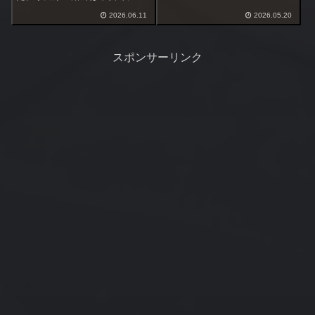
ぐ撤収するつもり。ここは昨年
ラ際を狙いメジナを釣っている
秋に黒鯛を上げているが半夜で
2026.06.11
2026.05.20
人がいる。根際狙いならメジナ
の経験は１回のみ。
が出るんじゃないかとかなり前
から目を付けていた。
スポンサーリンク