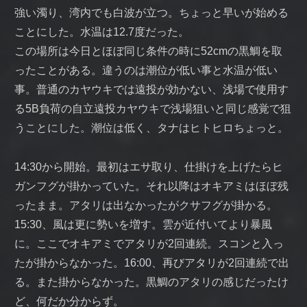
強い濁り、湾内でも白波が立つ。ちょっと早いが始める
ことにした。水温は12.7度だった。
この場所は今日とほぼ同じ条件の時に52cmの黒鯛を取
ったことがある。違うのは潮位が低い事と水温が低い
事。普通のカヤウキでは遠投が効かない、浅場で使用す
る5B負荷の自立遠投カヤウキで浅場狙いと同じ感覚で狙
うことにした。潮位は低く、タナはヒトヒロちょっと。
14:30から開始。最初はエサ取り、仕掛けを上げたらヒ
ガンフグが掛かっていた。それ以降はオキアミはほぼ残
ったまま。アタリは出なかったがクサフグが掛かる。
15:30、風は更に勢いを増す。雲が近付いてより暴風
に。ここでオキアミでアタリが2回連続。スコンと入っ
たが掛からなかった。16:00、再びアタリが2回連続で出
る。また掛からなかった。黒鯛のアタリの感じだったけ
ど、何だか分からず。