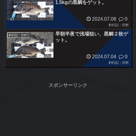
1.5kgの黒鯛をゲット。
2024.07.08
0
釣行記：沢村
早朝半夜で浅場狙い、黒鯛２枚ゲ
釣行記：沢村
ット。
2024.07.04
0
釣行記：沢村
スポンサーリンク