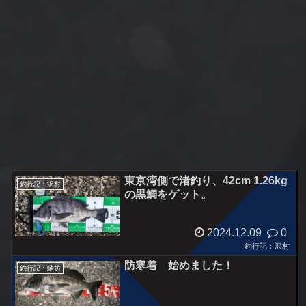
東京湾側で渚釣り、42cm 1.26kg
釣行記：沢村
の黒鯛をゲット。
2024.12.09
0
釣行記：沢村
防寒着 始めました！
釣行記：鱗坊