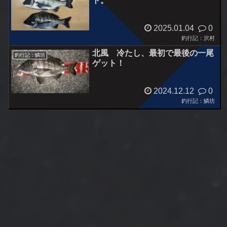
ト。
2025.01.04
0
釣行記：沢村
北風 冷たし、最初で最後の一尾
釣行記：鱗坊
ゲット！
2024.12.12
0
釣行記：鱗坊