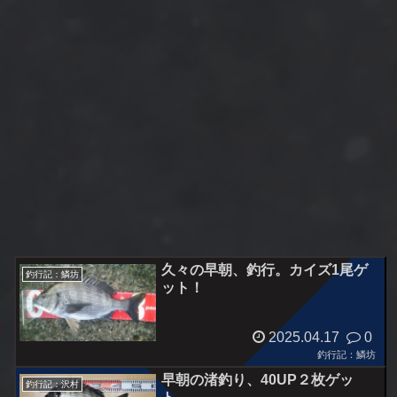
久々の早朝、釣行。カイズ1尾ゲ
釣行記：鱗坊
ット！
2025.04.17
0
釣行記：鱗坊
早朝の渚釣り、40UP２枚ゲッ
釣行記：沢村