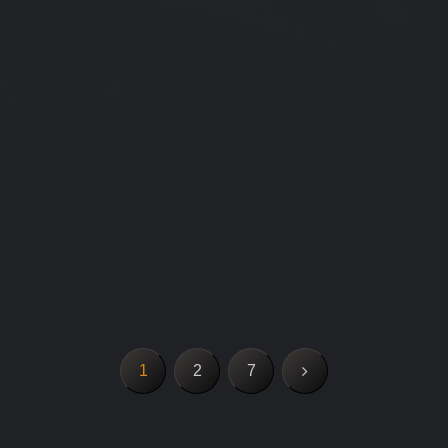
次
1
2
7
へ