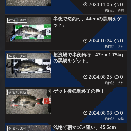
2024.11.05
0
釣行記：鱗坊
半夜で渚釣り、44cmの黒鯛をゲ
釣行記：沢村
ット。
2024.10.24
0
釣行記：沢村
超浅場で半夜釣行、47cm 1.75kg
釣行記：沢村
の黒鯛をゲット。
2024.08.25
0
釣行記：沢村
ゲット後強制終了の巻！
釣行記：鱗坊
2024.08.08
0
釣行記：鱗坊
浅場で朝マズメ狙い、45.5cm
釣行記：沢村